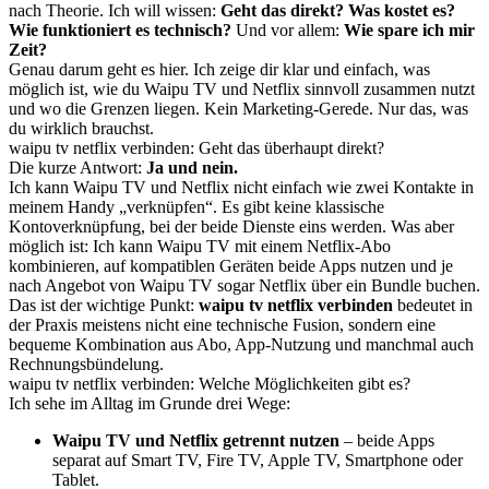
nach Theorie. Ich will wissen:
Geht das direkt?
Was kostet es?
Wie funktioniert es technisch?
Und vor allem:
Wie spare ich mir
Zeit?
Genau darum geht es hier. Ich zeige dir klar und einfach, was
möglich ist, wie du Waipu TV und Netflix sinnvoll zusammen nutzt
und wo die Grenzen liegen. Kein Marketing-Gerede. Nur das, was
du wirklich brauchst.
waipu tv netflix verbinden: Geht das überhaupt direkt?
Die kurze Antwort:
Ja und nein.
Ich kann Waipu TV und Netflix nicht einfach wie zwei Kontakte in
meinem Handy „verknüpfen“. Es gibt keine klassische
Kontoverknüpfung, bei der beide Dienste eins werden. Was aber
möglich ist: Ich kann Waipu TV mit einem Netflix-Abo
kombinieren, auf kompatiblen Geräten beide Apps nutzen und je
nach Angebot von Waipu TV sogar Netflix über ein Bundle buchen.
Das ist der wichtige Punkt:
waipu tv netflix verbinden
bedeutet in
der Praxis meistens nicht eine technische Fusion, sondern eine
bequeme Kombination aus Abo, App-Nutzung und manchmal auch
Rechnungsbündelung.
waipu tv netflix verbinden: Welche Möglichkeiten gibt es?
Ich sehe im Alltag im Grunde drei Wege:
Waipu TV und Netflix getrennt nutzen
– beide Apps
separat auf Smart TV, Fire TV, Apple TV, Smartphone oder
Tablet.