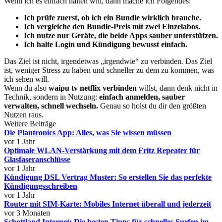
Wenn ich es einfach halten will, dann mache ich Folgendes:
Ich prüfe zuerst, ob ich ein Bundle wirklich brauche.
Ich vergleiche den Bundle-Preis mit zwei Einzelabos.
Ich nutze nur Geräte, die beide Apps sauber unterstützen.
Ich halte Login und Kündigung bewusst einfach.
Das Ziel ist nicht, irgendetwas „irgendwie“ zu verbinden. Das Ziel
ist, weniger Stress zu haben und schneller zu dem zu kommen, was
ich sehen will.
Wenn du also
waipu tv netflix verbinden
willst, dann denk nicht in
Technik, sondern in Nutzung:
einfach anmelden, sauber
verwalten, schnell wechseln.
Genau so holst du dir den größten
Nutzen raus.
Weitere Beiträge
Die Plantronics App: Alles, was Sie wissen müssen
vor 1 Jahr
Optimale WLAN-Verstärkung mit dem Fritz Repeater für
Glasfaseranschlüsse
vor 1 Jahr
Kündigung DSL Vertrag Muster: So erstellen Sie das perfekte
Kündigungsschreiben
vor 1 Jahr
Router mit SIM-Karte: Mobiles Internet überall und jederzeit
vor 3 Monaten
Schottland Internet: Die besten Tipps für schnelles Surfen im