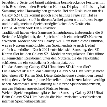
beliebten S-Serie und bringt zahlreiche beeindruckende Features mit
sich. Besonders in den Bereichen Kamera, Display und Leistung hat
Samsung seine Hausaufgaben gemacht. Bei der Diskussion um das
Galaxy S24 Ultra kommt jedoch eine häufige Frage auf: Hat es
einen SD-Karten Slot? In diesem Artikel gehen wir auf diese Frage
und die allgemeinen Speichermöglichkeiten des Geräts ein.
Der SD-Karten Slot: Ein Rückblick
Traditionell haben viele Samsung-Smartphones, insbesondere die S-
Serie, die Möglichkeit, den Speicher durch eine microSD-Karte zu
erweitern. Modelle wie das Galaxy S21 Ultra boten diese Funktion,
was es Nutzern ermöglichte, den Speicherplatz je nach Bedarf
einfach zu erhöhen. Doch 2021 entschied sich Samsung, den SD-
Karten Slot bei den Galaxy S21 Modellen wegzulassen. Dies führte
zu gemischten Reaktionen unter den Nutzern, die die Flexibilität
schätzten, die ein zusätzlicher Speicherplatz bot.
Hat das Samsung Galaxy S24 Ultra einen SD-Karten Slot?
Die Antwort ist: Nein, das Samsung Galaxy S24 Ultra verfügt nicht
über einen SD-Karten Slot. Diese Entscheidung spiegelt den Trend
wider, den viele Smartphone-Hersteller in den letzten Jahren verfolgt
haben. Stattdessen setzt Samsung auf interne Speicherkapazitäten,
um den Nutzern ausreichend Platz zu bieten.
Welche Speicheroptionen gibt es beim Samsung Galaxy S24 Ultra?
Beim Galaxy S24 Ultra hast du die Wahl zwischen verschiedenen
internen Speicherkapazitäten: