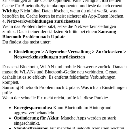
Einstellungen an die Cache-Optionen. Falls verfügbar, lösche den
Cache für Bluetooth-Systemkomponenten und teste danach erneut.
Wichtig:
Nicht blind Daten löschen, wenn du nicht weißt, was
betroffen ist. Cache leeren ist meist sicherer als App-Daten löschen.
4. Netzwerkverbindungen zurücksetzen
Wenn das Problem tiefer sitzt, setze die Netzwerkeinstellungen
zurück. Das ist einer der stärksten Schritte bei einem
Samsung
Bluetooth Problem nach Update
.
Du findest das meist unter:
Einstellungen > Allgemeine Verwaltung > Zurücksetzen >
Netzwerkeinstellungen zurücksetzen
Das setzt Bluetooth, WLAN und mobile Netzwerke zurück. Danach
musst du WLANs und Bluetooth-Geräte neu verbinden. Genau
deshalb ist es so effektiv: Es entfernt fehlerhafte Verbindungen
komplett.
Samsung Bluetooth Problem nach Update: Was ich an Einstellungen
prüfe
Wenn der schnelle Fix nicht reicht, prüfe ich diese Punkte:
Energiesparmodus:
Kann Bluetooth im Hintergrund
aggressiver behandeln.
Optimierung für Akku:
Manche Apps werden zu stark
eingeschränkt.
Standortfreigabe:
Für manche Bluetooth-Szenarien wichtig,