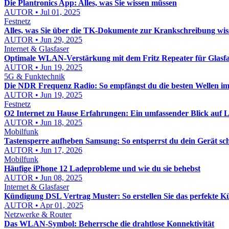
Die Plantronics App: Alles, was Sie wissen müssen
AUTOR • Jul 01, 2025
Festnetz
Alles, was Sie über die TK-Dokumente zur Krankschreibung wi
AUTOR • Jun 29, 2025
Internet & Glasfaser
Optimale WLAN-Verstärkung mit dem Fritz Repeater für Glasfa
AUTOR • Jun 19, 2025
5G & Funktechnik
Die NDR Frequenz Radio: So empfängst du die besten Wellen 
AUTOR • Jun 19, 2025
Festnetz
O2 Internet zu Hause Erfahrungen: Ein umfassender Blick auf
AUTOR • Jun 18, 2025
Mobilfunk
Tastensperre aufheben Samsung: So entsperrst du dein Gerät sch
AUTOR • Jun 17, 2026
Mobilfunk
Häufige iPhone 12 Ladeprobleme und wie du sie behebst
AUTOR • Jun 08, 2025
Internet & Glasfaser
Kündigung DSL Vertrag Muster: So erstellen Sie das perfekte 
AUTOR • Apr 01, 2025
Netzwerke & Router
Das WLAN-Symbol: Beherrsche die drahtlose Konnektivität