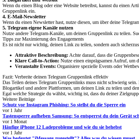
Wenn du einen Blog oder eine Website betreibst, kannst du einen Artik
Gruppenlink ein.
4. E-Mail-Newsletter
Wenn du einen Newsletter hast, nutze diesen, um über deine Telegram
5. Telegram eigene Kanäle nutzen
Nutze andere Telegram-Kanäle, um deinen Gruppenlink zu teilen. Such
Tipps zur Maximierung des Engagements
Es ist nicht nur wichtig, deinen Link zu teilen, sondern auch sicherzu
Attraktive Beschreibung:
Achte darauf, dass die Gruppenbesc
Klare Call-to-Action:
Nutze einen einprägsamen Aufruf, um das 
Veranstalte Events:
Organisiere spezielle Events oder Wettbe
Fazit: Verbreite deinen Telegram Gruppenlink effektiv
Das Teilen deines Telegram Gruppenlinks muss nicht schwierig sein. 
Blogartikel und andere Plattformen, um deinen Link zu teilen und d
Egal welche Strategie du wählst, wichtig ist, dass du deiner Zielgrup
Weitere Beiträge
Schutz vor Instagram Phishing: So stellst du die Sperre ein
vor 1 Jahr
Tastensperre aufheben Samsung: So entsperrst du dein Gerät sch
vor 1 Monat
Häufige iPhone 12 Ladeprobleme und wie du sie behebst
vor 1 Jahr
Was bedeutet "iMessage zugestellt"? Alles was du wissen musst