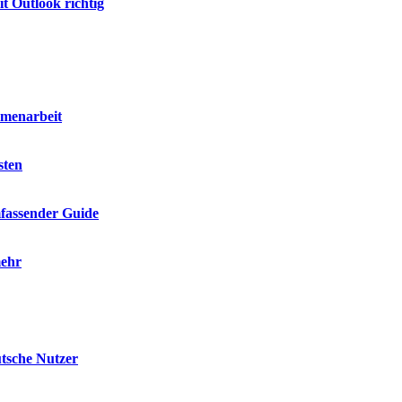
t Outlook richtig
mmenarbeit
sten
mfassender Guide
mehr
utsche Nutzer