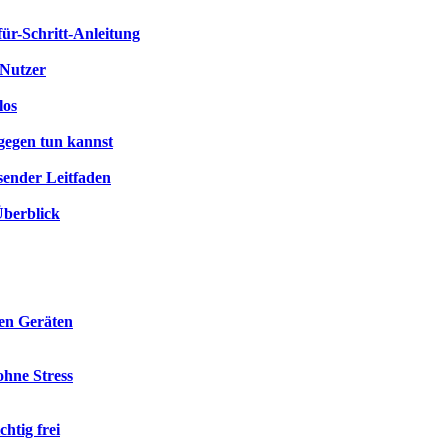
für-Schritt-Anleitung
-Nutzer
los
gegen tun kannst
sender Leitfaden
Überblick
len Geräten
hne Stress
htig frei