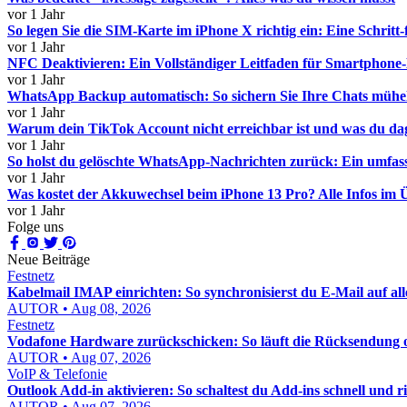
vor 1 Jahr
So legen Sie die SIM-Karte im iPhone X richtig ein: Eine Schritt-
vor 1 Jahr
NFC Deaktivieren: Ein Vollständiger Leitfaden für Smartphone
vor 1 Jahr
WhatsApp Backup automatisch: So sichern Sie Ihre Chats mühe
vor 1 Jahr
Warum dein TikTok Account nicht erreichbar ist und was du da
vor 1 Jahr
So holst du gelöschte WhatsApp-Nachrichten zurück: Ein umfas
vor 1 Jahr
Was kostet der Akkuwechsel beim iPhone 13 Pro? Alle Infos im 
vor 1 Jahr
Folge uns
Neue Beiträge
Festnetz
Kabelmail IMAP einrichten: So synchronisierst du E-Mail auf al
AUTOR • Aug 08, 2026
Festnetz
Vodafone Hardware zurückschicken: So läuft die Rücksendung o
AUTOR • Aug 07, 2026
VoIP & Telefonie
Outlook Add-in aktivieren: So schaltest du Add-ins schnell und ric
AUTOR • Aug 07, 2026