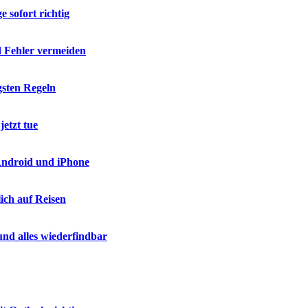
 sofort richtig
d Fehler vermeiden
gsten Regeln
etzt tue
 Android und iPhone
ich auf Reisen
nd alles wiederfindbar