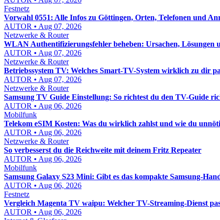
Festnetz
Vorwahl 0551: Alle Infos zu Göttingen, Orten, Telefonen und An
AUTOR • Aug 07, 2026
Netzwerke & Router
WLAN Authentifizierungsfehler beheben: Ursachen, Lösungen un
AUTOR • Aug 07, 2026
Netzwerke & Router
Betriebssystem TV: Welches Smart-TV-System wirklich zu dir pa
AUTOR • Aug 07, 2026
Netzwerke & Router
Samsung TV Guide Einstellung: So richtest du den TV-Guide rich
AUTOR • Aug 06, 2026
Mobilfunk
Telekom eSIM Kosten: Was du wirklich zahlst und wie du unnöt
AUTOR • Aug 06, 2026
Netzwerke & Router
So verbesserst du die Reichweite mit deinem Fritz Repeater
AUTOR • Aug 06, 2026
Mobilfunk
Samsung Galaxy S23 Mini: Gibt es das kompakte Samsung-Hand
AUTOR • Aug 06, 2026
Festnetz
Vergleich Magenta TV waipu: Welcher TV-Streaming-Dienst pass
AUTOR • Aug 06, 2026