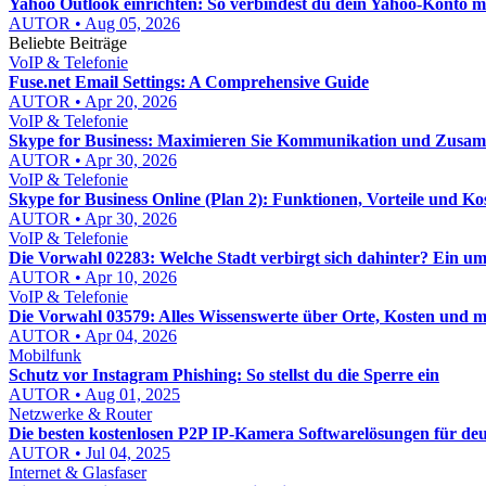
Yahoo Outlook einrichten: So verbindest du dein Yahoo-Konto mi
AUTOR • Aug 05, 2026
Beliebte Beiträge
VoIP & Telefonie
Fuse.net Email Settings: A Comprehensive Guide
AUTOR • Apr 20, 2026
VoIP & Telefonie
Skype for Business: Maximieren Sie Kommunikation und Zusa
AUTOR • Apr 30, 2026
VoIP & Telefonie
Skype for Business Online (Plan 2): Funktionen, Vorteile und Ko
AUTOR • Apr 30, 2026
VoIP & Telefonie
Die Vorwahl 02283: Welche Stadt verbirgt sich dahinter? Ein u
AUTOR • Apr 10, 2026
VoIP & Telefonie
Die Vorwahl 03579: Alles Wissenswerte über Orte, Kosten und 
AUTOR • Apr 04, 2026
Mobilfunk
Schutz vor Instagram Phishing: So stellst du die Sperre ein
AUTOR • Aug 01, 2025
Netzwerke & Router
Die besten kostenlosen P2P IP-Kamera Softwarelösungen für de
AUTOR • Jul 04, 2025
Internet & Glasfaser