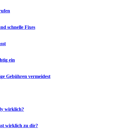
rufen
d schnelle Fixes
sst
tig ein
ige Gebühren vermeidest
y wirklich?
t wirklich zu dir?