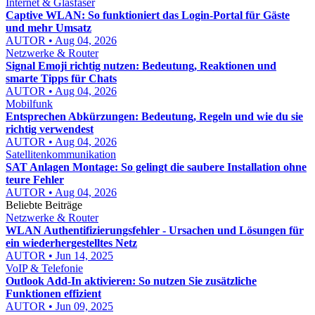
Internet & Glasfaser
Captive WLAN: So funktioniert das Login-Portal für Gäste
und mehr Umsatz
AUTOR • Aug 04, 2026
Netzwerke & Router
Signal Emoji richtig nutzen: Bedeutung, Reaktionen und
smarte Tipps für Chats
AUTOR • Aug 04, 2026
Mobilfunk
Entsprechen Abkürzungen: Bedeutung, Regeln und wie du sie
richtig verwendest
AUTOR • Aug 04, 2026
Satellitenkommunikation
SAT Anlagen Montage: So gelingt die saubere Installation ohne
teure Fehler
AUTOR • Aug 04, 2026
Beliebte Beiträge
Netzwerke & Router
WLAN Authentifizierungsfehler - Ursachen und Lösungen für
ein wiederhergestelltes Netz
AUTOR • Jun 14, 2025
VoIP & Telefonie
Outlook Add-In aktivieren: So nutzen Sie zusätzliche
Funktionen effizient
AUTOR • Jun 09, 2025