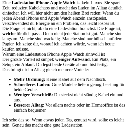
Eine
Ladestation iPhone Apple Watch
ist kein Luxus. Sie spart
Zeit, reduziert Kabelchaos und macht das Laden im Alltag deutlich
einfacher. Ich will hier nicht um den heißen Brei reden: Wenn du
jeden Abend iPhone und Apple Watch einzeln anstöpselst,
verschwendest du Energie an ein Problem, das leicht lösbar ist.
Die Frage ist nicht, ob du eine Ladestation brauchst. Die Frage ist,
welche
für dich passt. Denn nicht jede Station ist gut. Manche sind
langsam. Manche sind wackelig. Manche sind nur hübsch auf dem
Papier. Ich zeige dir, worauf ich achten würde, wenn ich heute
kaufen müsste.
Warum eine Ladestation iPhone Apple Watch sinnvoll ist
Der größte Vorteil ist simpel:
weniger Aufwand
. Ein Platz, ein
Setup, ein Ablauf. Du legst beide Geräte ab und bist fertig.
Das bringt dir im Alltag gleich mehrere Vorteile:
Mehr Ordnung:
Keine Kabel auf dem Nachttisch.
Schnelleres Laden:
Gute Modelle liefern genug Leistung für
beide Geräte.
Weniger Verschleiß:
Du steckst nicht ständig Kabel ein und
aus.
Besserer Alltag:
Vor allem nachts oder im Homeoffice ist das
einfach bequemer.
Ich sehe das so: Wenn etwas jeden Tag genutzt wird, sollte es leicht
sein. Genau das macht eine gute Ladestation.