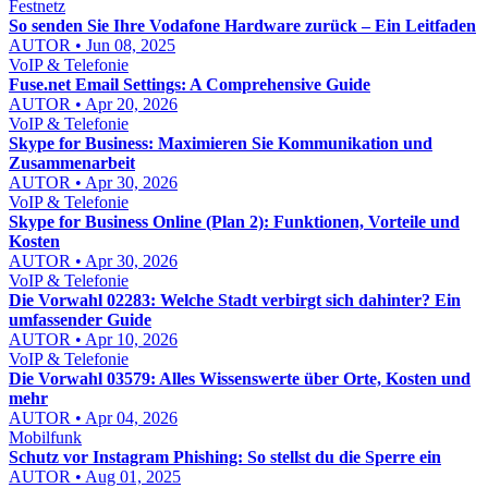
Festnetz
So senden Sie Ihre Vodafone Hardware zurück – Ein Leitfaden
AUTOR • Jun 08, 2025
VoIP & Telefonie
Fuse.net Email Settings: A Comprehensive Guide
AUTOR • Apr 20, 2026
VoIP & Telefonie
Skype for Business: Maximieren Sie Kommunikation und
Zusammenarbeit
AUTOR • Apr 30, 2026
VoIP & Telefonie
Skype for Business Online (Plan 2): Funktionen, Vorteile und
Kosten
AUTOR • Apr 30, 2026
VoIP & Telefonie
Die Vorwahl 02283: Welche Stadt verbirgt sich dahinter? Ein
umfassender Guide
AUTOR • Apr 10, 2026
VoIP & Telefonie
Die Vorwahl 03579: Alles Wissenswerte über Orte, Kosten und
mehr
AUTOR • Apr 04, 2026
Mobilfunk
Schutz vor Instagram Phishing: So stellst du die Sperre ein
AUTOR • Aug 01, 2025