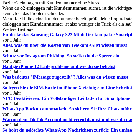
Fazit: o2 einloggen mit Kundennummer ohne Stress
Wenn du
o2 einloggen mit Kundennummer
suchst, ist die wichtigs
kennt, löst das Problem schneller.
Mein Rat: Halte deine Kundennummer bereit, prüfe deine Login-Date
einloggen mit Kundennummer
ist also weniger ein Trick als ein sa
Weitere Beiträge
Entdecke das Samsung Galaxy S23 Mini: Der kompakte Smartp
vor 1 Jahr
Alles, was du über die Kosten von Telekom eSIM wissen musst
vor 1 Jahr
Schutz vor Instagram Phishing: So stellst du die Sperre ein
vor 1 Jahr
Häufige iPhone 12 Ladeprobleme und wie du sie behebst
vor 1 Jahr
Was bedeutet "iMessage zugestellt"? Alles was du wissen musst
vor 1 Jahr
So legen Sie die SIM-Karte im iPhone X richtig ein: Eine Schritt-
vor 1 Jahr
NFC Deaktivieren: Ein Vollständiger Leitfaden für Smartphone
vor 1 Jahr
WhatsApp Backup automatisch: So sichern Sie Ihre Chats mühe
vor 1 Jahr
Warum dein TikTok Account nicht erreichbar ist und was du da
vor 1 Jahr
So holst du gelöschte WhatsApp-Nachrichten zurück: Ein umfas