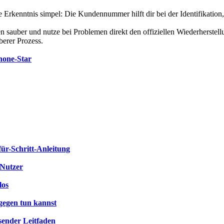
te Erkenntnis simpel: Die Kundennummer hilft dir bei der Identifikatio
n sauber und nutze bei Problemen direkt den offiziellen Wiederherst
uberer Prozess.
hone-Star
für-Schritt-Anleitung
-Nutzer
los
gegen tun kannst
sender Leitfaden