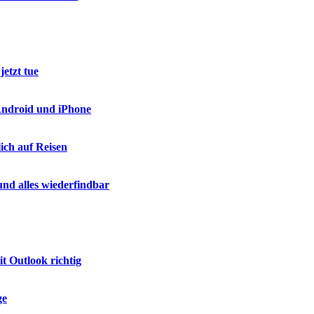
etzt tue
 Android und iPhone
ich auf Reisen
nd alles wiederfindbar
t Outlook richtig
ge