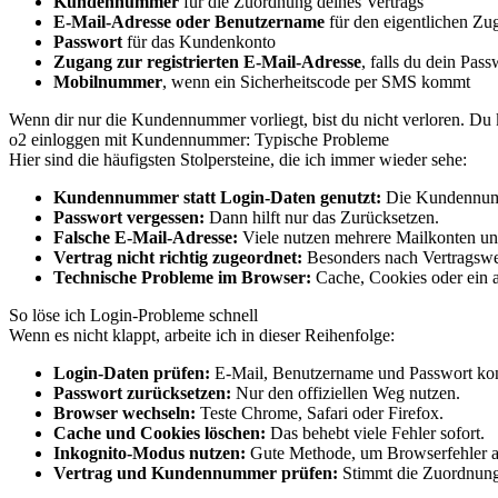
Kundennummer
für die Zuordnung deines Vertrags
E-Mail-Adresse oder Benutzername
für den eigentlichen Zu
Passwort
für das Kundenkonto
Zugang zur registrierten E-Mail-Adresse
, falls du dein Pass
Mobilnummer
, wenn ein Sicherheitscode per SMS kommt
Wenn dir nur die Kundennummer vorliegt, bist du nicht verloren. Du ka
o2 einloggen mit Kundennummer: Typische Probleme
Hier sind die häufigsten Stolpersteine, die ich immer wieder sehe:
Kundennummer statt Login-Daten genutzt:
Die Kundennumme
Passwort vergessen:
Dann hilft nur das Zurücksetzen.
Falsche E-Mail-Adresse:
Viele nutzen mehrere Mailkonten und
Vertrag nicht richtig zugeordnet:
Besonders nach Vertragswe
Technische Probleme im Browser:
Cache, Cookies oder ein 
So löse ich Login-Probleme schnell
Wenn es nicht klappt, arbeite ich in dieser Reihenfolge:
Login-Daten prüfen:
E-Mail, Benutzername und Passwort kont
Passwort zurücksetzen:
Nur den offiziellen Weg nutzen.
Browser wechseln:
Teste Chrome, Safari oder Firefox.
Cache und Cookies löschen:
Das behebt viele Fehler sofort.
Inkognito-Modus nutzen:
Gute Methode, um Browserfehler a
Vertrag und Kundennummer prüfen:
Stimmt die Zuordnung