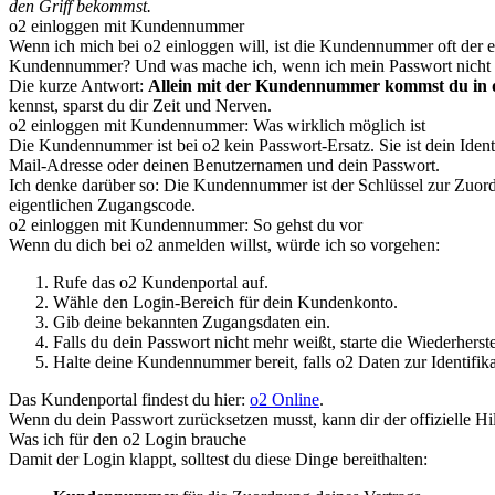
den Griff bekommst.
o2 einloggen mit Kundennummer
Wenn ich mich bei o2 einloggen will, ist die Kundennummer oft der e
Kundennummer? Und was mache ich, wenn ich mein Passwort nicht
Die kurze Antwort:
Allein mit der Kundennummer kommst du in d
kennst, sparst du dir Zeit und Nerven.
o2 einloggen mit Kundennummer: Was wirklich möglich ist
Die Kundennummer ist bei o2 kein Passwort-Ersatz. Sie ist dein Iden
Mail-Adresse oder deinen Benutzernamen und dein Passwort.
Ich denke darüber so: Die Kundennummer ist der Schlüssel zur Zuordnu
eigentlichen Zugangscode.
o2 einloggen mit Kundennummer: So gehst du vor
Wenn du dich bei o2 anmelden willst, würde ich so vorgehen:
Rufe das o2 Kundenportal auf.
Wähle den Login-Bereich für dein Kundenkonto.
Gib deine bekannten Zugangsdaten ein.
Falls du dein Passwort nicht mehr weißt, starte die Wiederherst
Halte deine Kundennummer bereit, falls o2 Daten zur Identifika
Das Kundenportal findest du hier:
o2 Online
.
Wenn du dein Passwort zurücksetzen musst, kann dir der offizielle Hi
Was ich für den o2 Login brauche
Damit der Login klappt, solltest du diese Dinge bereithalten: