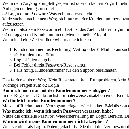
Wenn dein Zugang komplett gesperrt ist oder du keinen Zugriff mehr 
Anliegen eindeutig zuordnet.
o2 Login ohne Passwort: Was geht und was nicht
Viele suchen nach einem Weg, sich nur mit der Kundennummer anzumel
aufzusetzen.
Wenn du also kein Passwort mehr hast, ist das Ziel nicht der Login m
o2 einloggen mit Kundennummer: Mein schneller Ablauf
Wenn ich keine Zeit verliere will, mache ich es so:
Kundennummer aus Rechnung, Vertrag oder E-Mail heraussuc
o2 Kundenportal öffnen.
Login-Daten eingeben.
Bei Fehler direkt Passwort-Reset starten.
Falls nötig, Kundennummer für den Support bereithalten.
Das ist der saubere Weg. Kein Rätselraten, kein Rumprobieren, kein Z
Wichtige Fragen zum o2 Login
Kann ich mich nur mit der Kundennummer einloggen?
In der Regel nein. Du brauchst normalerweise zusätzlich einen Benu
Wo finde ich meine Kundennummer?
Meist auf Rechnungen, Vertragsunterlagen oder in alten E-Mails von o2
Was mache ich, wenn ich mein Passwort vergessen habe?
Nutze die offizielle Passwort-Wiederherstellung im Login-Bereich. Da
Warum wird meine Kundennummer nicht akzeptiert?
Weil sie nicht als Login-Daten gedacht ist. Sie dient der Vertragszuo