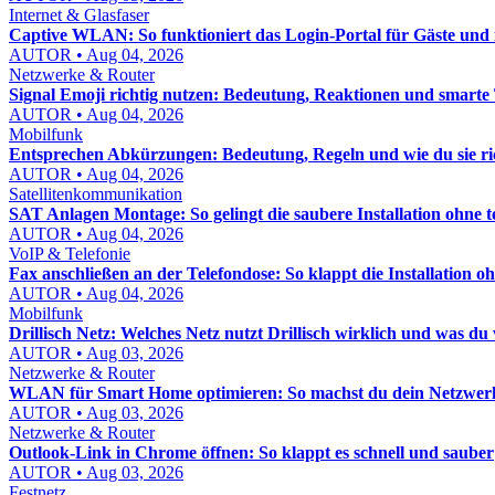
Internet & Glasfaser
Captive WLAN: So funktioniert das Login-Portal für Gäste un
AUTOR • Aug 04, 2026
Netzwerke & Router
Signal Emoji richtig nutzen: Bedeutung, Reaktionen und smarte
AUTOR • Aug 04, 2026
Mobilfunk
Entsprechen Abkürzungen: Bedeutung, Regeln und wie du sie ri
AUTOR • Aug 04, 2026
Satellitenkommunikation
SAT Anlagen Montage: So gelingt die saubere Installation ohne t
AUTOR • Aug 04, 2026
VoIP & Telefonie
Fax anschließen an der Telefondose: So klappt die Installation oh
AUTOR • Aug 04, 2026
Mobilfunk
Drillisch Netz: Welches Netz nutzt Drillisch wirklich und was d
AUTOR • Aug 03, 2026
Netzwerke & Router
WLAN für Smart Home optimieren: So machst du dein Netzwerk st
AUTOR • Aug 03, 2026
Netzwerke & Router
Outlook-Link in Chrome öffnen: So klappt es schnell und sauber
AUTOR • Aug 03, 2026
Festnetz