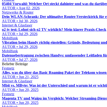
05404 Vorwahl: Welcher Ort steckt dahinter und was du darübe
AUTOR • Aug 02, 2026
Netzwerke & Router
Dein WLAN-Schrank: Der ultimative Router-Verstecktrick für 
AUTOR • Jul 30, 2026
Internet & Glasfaser
o2 tv test: Lohnt sich o2 TV wirklich? Mein klarer Praxis-Check
AUTOR • Jul 29, 2026
Mobilfunk
Vibration beim Handy richtig einstellen: Gründe, Bedeutung un
AUTOR • Jul 29, 2026
Mobilfunk
Datenuebertragung zwischen Handys: umfassender Leitfaden für
AUTOR • Jul 27, 2026
Beliebte Beiträge
Festnetz
Alles, was du über das Basic Roaming Paket der Telekom wissen
AUTOR • Jun 21, 2025
Internet & Glasfaser
Mbit vs. MByte: Was ist der Unterschied und warum ist er wicht
AUTOR • Jun 20, 2025
Festnetz
Magenta TV und Waipu im Vergleich: Welcher Streaming-Dienst i
AUTOR • Jun 20, 2025
Mobilfunk