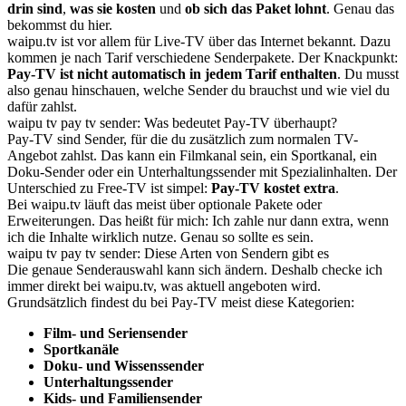
drin sind
,
was sie kosten
und
ob sich das Paket lohnt
. Genau das
bekommst du hier.
waipu.tv ist vor allem für Live-TV über das Internet bekannt. Dazu
kommen je nach Tarif verschiedene Senderpakete. Der Knackpunkt:
Pay-TV ist nicht automatisch in jedem Tarif enthalten
. Du musst
also genau hinschauen, welche Sender du brauchst und wie viel du
dafür zahlst.
waipu tv pay tv sender: Was bedeutet Pay-TV überhaupt?
Pay-TV sind Sender, für die du zusätzlich zum normalen TV-
Angebot zahlst. Das kann ein Filmkanal sein, ein Sportkanal, ein
Doku-Sender oder ein Unterhaltungssender mit Spezialinhalten. Der
Unterschied zu Free-TV ist simpel:
Pay-TV kostet extra
.
Bei waipu.tv läuft das meist über optionale Pakete oder
Erweiterungen. Das heißt für mich: Ich zahle nur dann extra, wenn
ich die Inhalte wirklich nutze. Genau so sollte es sein.
waipu tv pay tv sender: Diese Arten von Sendern gibt es
Die genaue Senderauswahl kann sich ändern. Deshalb checke ich
immer direkt bei waipu.tv, was aktuell angeboten wird.
Grundsätzlich findest du bei Pay-TV meist diese Kategorien:
Film- und Seriensender
Sportkanäle
Doku- und Wissenssender
Unterhaltungssender
Kids- und Familiensender