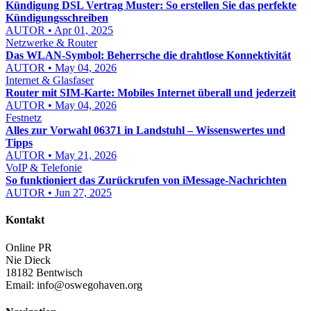
Kündigung DSL Vertrag Muster: So erstellen Sie das perfekte
Kündigungsschreiben
AUTOR • Apr 01, 2025
Netzwerke & Router
Das WLAN-Symbol: Beherrsche die drahtlose Konnektivität
AUTOR • May 04, 2026
Internet & Glasfaser
Router mit SIM-Karte: Mobiles Internet überall und jederzeit
AUTOR • May 04, 2026
Festnetz
Alles zur Vorwahl 06371 in Landstuhl – Wissenswertes und
Tipps
AUTOR • May 21, 2026
VoIP & Telefonie
So funktioniert das Zurückrufen von iMessage-Nachrichten
AUTOR • Jun 27, 2025
Kontakt
Online PR
Nie Dieck
18182 Bentwisch
Email:
info@oswegohaven.org