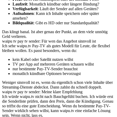
Laufzeit
: Monatlich kündbar oder längere Bindung?
Verfügbarkeit
: Läuft der Sender auf allen Geräten?
Aufnahmen
: Kann ich Inhalte speichern oder später
ansehen?
Bildqualität
: Gibt es HD oder nur Standardqualität?
Das klingt banal. Ist aber genau der Punkt, an dem viele unnötig
Geld verlieren.
waipu tv pay tv sender: Für wen das Angebot sinnvoll ist
Ich sehe waipu.tv Pay-TV als gutes Modell für Leute, die flexibel
bleiben wollen. Es passt besonders, wenn du:
kein Kabel oder Satellit nutzen willst
TV per App auf mehreren Geräten schauen willst
nur bestimmte Pay-TV-Sender brauchst
monatlich kündbare Optionen bevorzugst
Weniger sinnvoll ist es, wenn du eigentlich schon viele Inhalte über
Streaming-Dienste abdeckst. Dann zahlst du schnell doppelt.
waipu tv pay tv sender: Meine klare Empfehlung
Ich würde waipu.tv nicht nach Bauchgefühl buchen. Ich würde erst
die Senderliste prüfen, dann den Preis, dann die Kündigung. Genau
so triffst du eine gute Entscheidung. Wenn du bestimmte Pay-TV-
Sender wirklich sehen willst, kann waipu.tv eine einfache Lösung
sein. Wenn nicht, lass es.