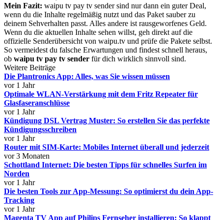
Mein Fazit:
waipu tv pay tv sender sind nur dann ein guter Deal,
wenn du die Inhalte regelmäßig nutzt und das Paket sauber zu
deinem Sehverhalten passt. Alles andere ist rausgeworfenes Geld.
Wenn du die aktuellen Inhalte sehen willst, geh direkt auf die
offizielle Senderübersicht von waipu.tv und prüfe die Pakete selbst.
So vermeidest du falsche Erwartungen und findest schnell heraus,
ob
waipu tv pay tv sender
für dich wirklich sinnvoll sind.
Weitere Beiträge
Die Plantronics App: Alles, was Sie wissen müssen
vor 1 Jahr
Optimale WLAN-Verstärkung mit dem Fritz Repeater für
Glasfaseranschlüsse
vor 1 Jahr
Kündigung DSL Vertrag Muster: So erstellen Sie das perfekte
Kündigungsschreiben
vor 1 Jahr
Router mit SIM-Karte: Mobiles Internet überall und jederzeit
vor 3 Monaten
Schottland Internet: Die besten Tipps für schnelles Surfen im
Norden
vor 1 Jahr
Die besten Tools zur App-Messung: So optimierst du dein App-
Tracking
vor 1 Jahr
Magenta TV App auf Philips Fernseher installieren: So klappt