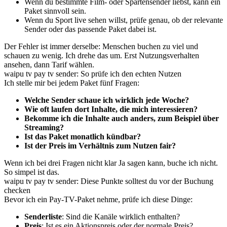
Wenn du bestimmte Film- oder Spartensender liebst, kann ein
Paket sinnvoll sein.
Wenn du Sport live sehen willst, prüfe genau, ob der relevante
Sender oder das passende Paket dabei ist.
Der Fehler ist immer derselbe: Menschen buchen zu viel und
schauen zu wenig. Ich drehe das um. Erst Nutzungsverhalten
ansehen, dann Tarif wählen.
waipu tv pay tv sender: So prüfe ich den echten Nutzen
Ich stelle mir bei jedem Paket fünf Fragen:
Welche Sender schaue ich wirklich jede Woche?
Wie oft laufen dort Inhalte, die mich interessieren?
Bekomme ich die Inhalte auch anders, zum Beispiel über
Streaming?
Ist das Paket monatlich kündbar?
Ist der Preis im Verhältnis zum Nutzen fair?
Wenn ich bei drei Fragen nicht klar Ja sagen kann, buche ich nicht.
So simpel ist das.
waipu tv pay tv sender: Diese Punkte solltest du vor der Buchung
checken
Bevor ich ein Pay-TV-Paket nehme, prüfe ich diese Dinge:
Senderliste
: Sind die Kanäle wirklich enthalten?
Preis
: Ist es ein Aktionspreis oder der normale Preis?