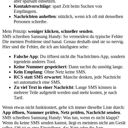
aber sparsam einsetzen.
Kontaktvorschläge
: spart Zeit beim Suchen von
Empfängern.
Nachrichten anheften
: nützlich, wenn ich oft mit denselben
Personen schreibe.
Mein Prinzip:
weniger klicken, schneller senden
.
SMS schreiben Samsung Handy: So vermeidest du typische Fehler
Die meisten Probleme sind banal. Genau deshalb sind sie so nervig.
Hier sind die Fehler, die ich am häufigsten sehe:
Falsche App
: Du öffnest nicht die Nachrichten-App, sondern
irgendein anderes Tool.
Keine Nummer gespeichert
: Dann suchst du unnötig lange.
Kein Empfang
: Ohne Netz keine SMS.
RCS statt SMS erwartet
: Manche denken, jede Nachricht
sei automatisch eine SMS.
Zu viel Text in einer Nachricht
: Lange SMS können in
mehrere Teile aufgeteilt werden und mehr kosten, je nach
Tarif.
Wenn etwas nicht funktioniert, gehe ich immer dieselbe Liste durch:
App öffnen, Nummer prüfen, Netz prüfen, Nachricht senden
.
SMS schreiben Samsung Handy: Was tun, wenn es nicht klappt?
Wenn du keine SMS senden kannst, liegt es meistens nicht am Gerät
selbst. Oft ist es eine Einstellung, das Netz oder die App.