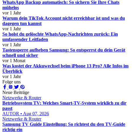
WhatsApp Backup automatisch: So sichern Sie Ihre Chats
mühelos
vor 1 Jahr
Warum dein TikTok Account nicht erreichbar ist und was du
dagegen tun kannst
vor 1 Jahr
So holst du gelöschte WhatsApp-Nachrichten zurück: Ein
umfassender Leitfaden
vor 1 Jahr
Tastensperre aufheben Samsung: So entsperrst du dein Gerät
schnell und sicher
vor 1 Monat
Was kostet der Akkuwechsel beim iPhone 13 Pro? Alle Infos im
Überblick
vor 1 Jahr
Folge uns
Neue Beiträge
Netzwerke & Router
Betriebssystem TV: Welches Smart-TV-System wirklich zu dir
passt
AUTOR • Aug 07, 2026
Netzwerke & Router
Samsung TV Guide Einstellung: So richtest du den TV-Guide
richtig ein