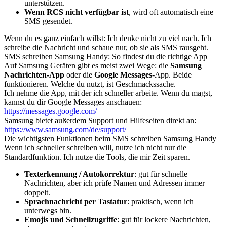
unterstützen.
Wenn RCS nicht verfügbar ist
, wird oft automatisch eine
SMS gesendet.
Wenn du es ganz einfach willst: Ich denke nicht zu viel nach. Ich
schreibe die Nachricht und schaue nur, ob sie als SMS rausgeht.
SMS schreiben Samsung Handy: So findest du die richtige App
Auf Samsung Geräten gibt es meist zwei Wege: die
Samsung
Nachrichten-App
oder die
Google Messages
-App. Beide
funktionieren. Welche du nutzt, ist Geschmackssache.
Ich nehme die App, mit der ich schneller arbeite. Wenn du magst,
kannst du dir Google Messages anschauen:
https://messages.google.com/
Samsung bietet außerdem Support und Hilfeseiten direkt an:
https://www.samsung.com/de/support/
Die wichtigsten Funktionen beim SMS schreiben Samsung Handy
Wenn ich schneller schreiben will, nutze ich nicht nur die
Standardfunktion. Ich nutze die Tools, die mir Zeit sparen.
Texterkennung / Autokorrektur
: gut für schnelle
Nachrichten, aber ich prüfe Namen und Adressen immer
doppelt.
Sprachnachricht per Tastatur
: praktisch, wenn ich
unterwegs bin.
Emojis und Schnellzugriffe
: gut für lockere Nachrichten,