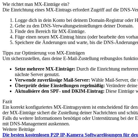
Wie richtet man MX-Einträge ein?
Die Einrichtung eines MX-Eintrags erfordert Zugriff auf die DNS-Ver
Logge dich in dein Konto bei deinem Domain-Registrar oder Ho
Gehe zu den DNS-Verwaltungseinstellungen deiner Domain.
Finde den Bereich für MX-Einträge.
Füge einen neuen MX-Eintrag hinzu (oder bearbeite den vorhan
Speichere die Änderungen und warte, bis die DNS-Änderungen 
Tipps zur Optimierung von MX-Einträgen
Um sicherzustellen, dass deine E-Mail-Zustellung reibungslos funktion
Setze mehrere MX-Einträge:
Durch die Einrichtung mehrerer 
nächste Server genutzt.
Verwende zuverlässige Mail-Server:
Wähle Mail-Server, die 
Überprüfe deine Einstellungen regelmäßig:
Verändere deine 
Aktualisiere den SPF- und DKIM-Eintrag:
Diese Einträge w
Fazit
Ein korrekt konfiguriertes MX-Eintragsystem ist entscheidend für d
der MX-Einträge sichert die Zustellung deiner Nachrichten und schütz
Falls du weitere Informationen benötigst oder Unterstützung bei der 
mit DNS-Management auskennen.
Weitere Beiträge
Die besten kostenlosen P2P IP-Kamera Softwarelösungen für de