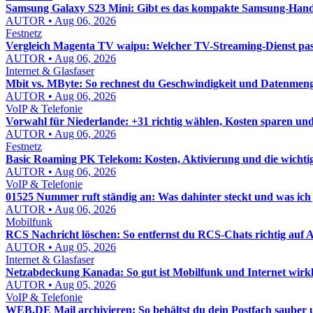
Samsung Galaxy S23 Mini: Gibt es das kompakte Samsung-Hand
AUTOR • Aug 06, 2026
Festnetz
Vergleich Magenta TV waipu: Welcher TV-Streaming-Dienst pass
AUTOR • Aug 06, 2026
Internet & Glasfaser
Mbit vs. MByte: So rechnest du Geschwindigkeit und Datenmenge
AUTOR • Aug 06, 2026
VoIP & Telefonie
Vorwahl für Niederlande: +31 richtig wählen, Kosten sparen un
AUTOR • Aug 06, 2026
Festnetz
Basic Roaming PK Telekom: Kosten, Aktivierung und die wichti
AUTOR • Aug 06, 2026
VoIP & Telefonie
01525 Nummer ruft ständig an: Was dahinter steckt und was ich j
AUTOR • Aug 06, 2026
Mobilfunk
RCS Nachricht löschen: So entfernst du RCS-Chats richtig auf
AUTOR • Aug 05, 2026
Internet & Glasfaser
Netzabdeckung Kanada: So gut ist Mobilfunk und Internet wirkl
AUTOR • Aug 05, 2026
VoIP & Telefonie
WEB.DE Mail archivieren: So behältst du dein Postfach sauber u