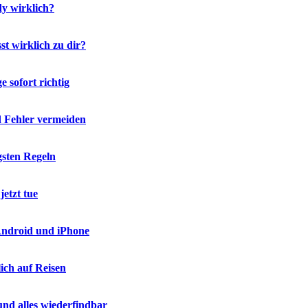
y wirklich?
t wirklich zu dir?
 sofort richtig
d Fehler vermeiden
gsten Regeln
etzt tue
 Android und iPhone
ich auf Reisen
nd alles wiederfindbar