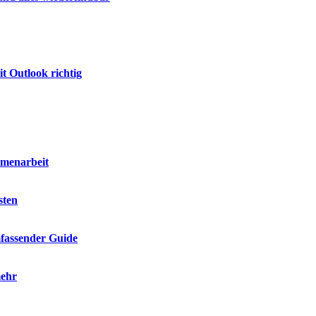
t Outlook richtig
mmenarbeit
sten
mfassender Guide
mehr