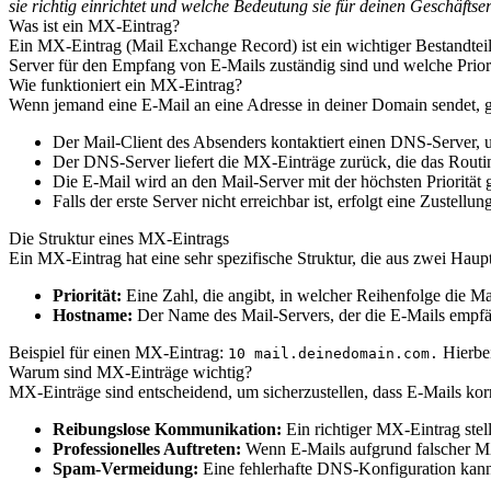
sie richtig einrichtet und welche Bedeutung sie für deinen Geschäfts
Was ist ein MX-Eintrag?
Ein MX-Eintrag (Mail Exchange Record) ist ein wichtiger Bestandtei
Server für den Empfang von E-Mails zuständig sind und welche Priori
Wie funktioniert ein MX-Eintrag?
Wenn jemand eine E-Mail an eine Adresse in deiner Domain sendet, g
Der Mail-Client des Absenders kontaktiert einen DNS-Server,
Der DNS-Server liefert die MX-Einträge zurück, die das Routin
Die E-Mail wird an den Mail-Server mit der höchsten Priorität ge
Falls der erste Server nicht erreichbar ist, erfolgt eine Zustellu
Die Struktur eines MX-Eintrags
Ein MX-Eintrag hat eine sehr spezifische Struktur, die aus zwei Hau
Priorität:
Eine Zahl, die angibt, in welcher Reihenfolge die Mail
Hostname:
Der Name des Mail-Servers, der die E-Mails empfä
Beispiel für einen MX-Eintrag:
Hierbei
10 mail.deinedomain.com.
Warum sind MX-Einträge wichtig?
MX-Einträge sind entscheidend, um sicherzustellen, dass E-Mails korr
Reibungslose Kommunikation:
Ein richtiger MX-Eintrag stell
Professionelles Auftreten:
Wenn E-Mails aufgrund falscher MX
Spam-Vermeidung:
Eine fehlerhafte DNS-Konfiguration kann d