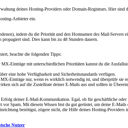
waltung deines Hosting-Providers oder Domain-Registrars. Hier sind d
sting-Anbieter ein.
denen), indem du die Priorität und den Hostnamen des Mail-Servers ei
propagiert sind. Dies kann bis zu 48 Stunden dauern.
iert, beachte die folgenden Tipps:
MX-Einträge mit unterschiedlichen Prioritäten kannst du die Ausfallsic
über eine hohe Verfügbarkeit und Sicherheitsstandards verfügen.
MX-Einträge nur, wenn es wirklich notwendig ist, und überprüfe sie re
irken sich auf die Zustellrate deiner E-Mails aus und sollten in Übere
en Erfolg deiner E-Mail-Kommunikation. Egal, ob für geschäftliche od
t vor Spam. Mit diesem Wissen bist du gut gerüstet, um deine E-Mails e
Einrichtung benötigst, zögere nicht, die Hilfe deines Hosting-Provider
utsche Nutzer