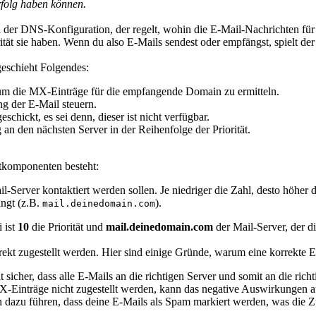
erfolg haben können.
l der DNS-Konfiguration, der regelt, wohin die E-Mail-Nachrichten fü
tät sie haben. Wenn du also E-Mails sendest oder empfängst, spielt de
eschieht Folgendes:
 um die MX-Einträge für die empfangende Domain zu ermitteln.
g der E-Mail steuern.
schickt, es sei denn, dieser ist nicht verfügbar.
ng an den nächsten Server in der Reihenfolge der Priorität.
ptkomponenten besteht:
-Server kontaktiert werden sollen. Je niedriger die Zahl, desto höher di
ngt (z.B.
).
mail.deinedomain.com
 ist
10
die Priorität und
mail.deinedomain.com
der Mail-Server, der d
ekt zugestellt werden. Hier sind einige Gründe, warum eine korrekte Ei
t sicher, dass alle E-Mails an die richtigen Server und somit an die ri
-Einträge nicht zugestellt werden, kann das negative Auswirkungen a
azu führen, dass deine E-Mails als Spam markiert werden, was die Zust