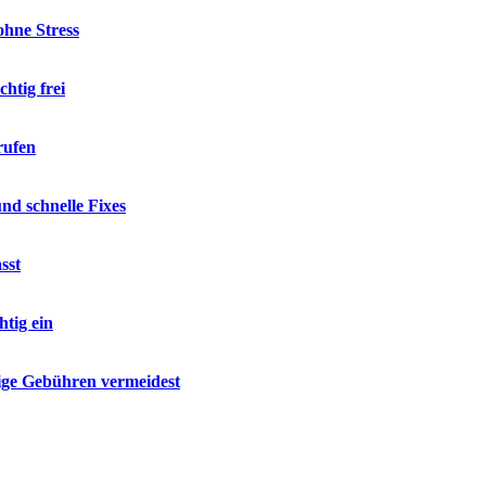
hne Stress
htig frei
rufen
d schnelle Fixes
sst
tig ein
ige Gebühren vermeidest