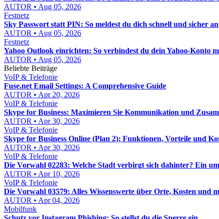
AUTOR • Aug 05, 2026
Festnetz
Sky Passwort statt PIN: So meldest du dich schnell und sicher an
AUTOR • Aug 05, 2026
Festnetz
Yahoo Outlook einrichten: So verbindest du dein Yahoo-Konto mi
AUTOR • Aug 05, 2026
Beliebte Beiträge
VoIP & Telefonie
Fuse.net Email Settings: A Comprehensive Guide
AUTOR • Apr 20, 2026
VoIP & Telefonie
Skype for Business: Maximieren Sie Kommunikation und Zusa
AUTOR • Apr 30, 2026
VoIP & Telefonie
Skype for Business Online (Plan 2): Funktionen, Vorteile und Ko
AUTOR • Apr 30, 2026
VoIP & Telefonie
Die Vorwahl 02283: Welche Stadt verbirgt sich dahinter? Ein u
AUTOR • Apr 10, 2026
VoIP & Telefonie
Die Vorwahl 03579: Alles Wissenswerte über Orte, Kosten und 
AUTOR • Apr 04, 2026
Mobilfunk
Schutz vor Instagram Phishing: So stellst du die Sperre ein