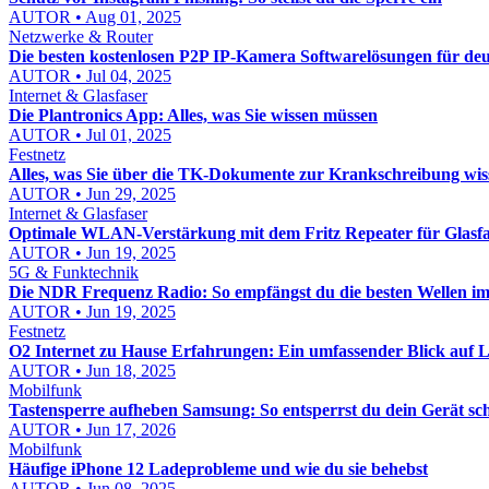
AUTOR • Aug 01, 2025
Netzwerke & Router
Die besten kostenlosen P2P IP-Kamera Softwarelösungen für de
AUTOR • Jul 04, 2025
Internet & Glasfaser
Die Plantronics App: Alles, was Sie wissen müssen
AUTOR • Jul 01, 2025
Festnetz
Alles, was Sie über die TK-Dokumente zur Krankschreibung wi
AUTOR • Jun 29, 2025
Internet & Glasfaser
Optimale WLAN-Verstärkung mit dem Fritz Repeater für Glasfa
AUTOR • Jun 19, 2025
5G & Funktechnik
Die NDR Frequenz Radio: So empfängst du die besten Wellen 
AUTOR • Jun 19, 2025
Festnetz
O2 Internet zu Hause Erfahrungen: Ein umfassender Blick auf
AUTOR • Jun 18, 2025
Mobilfunk
Tastensperre aufheben Samsung: So entsperrst du dein Gerät sch
AUTOR • Jun 17, 2026
Mobilfunk
Häufige iPhone 12 Ladeprobleme und wie du sie behebst
AUTOR • Jun 08, 2025