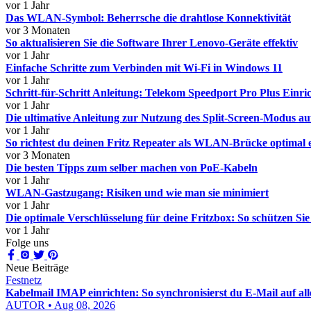
vor 1 Jahr
Das WLAN-Symbol: Beherrsche die drahtlose Konnektivität
vor 3 Monaten
So aktualisieren Sie die Software Ihrer Lenovo-Geräte effektiv
vor 1 Jahr
Einfache Schritte zum Verbinden mit Wi-Fi in Windows 11
vor 1 Jahr
Schritt-für-Schritt Anleitung: Telekom Speedport Pro Plus Einri
vor 1 Jahr
Die ultimative Anleitung zur Nutzung des Split-Screen-Modus 
vor 1 Jahr
So richtest du deinen Fritz Repeater als WLAN-Brücke optimal 
vor 3 Monaten
Die besten Tipps zum selber machen von PoE-Kabeln
vor 1 Jahr
WLAN-Gastzugang: Risiken und wie man sie minimiert
vor 1 Jahr
Die optimale Verschlüsselung für deine Fritzbox: So schützen S
vor 1 Jahr
Folge uns
Neue Beiträge
Festnetz
Kabelmail IMAP einrichten: So synchronisierst du E-Mail auf al
AUTOR • Aug 08, 2026