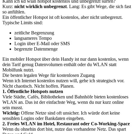
Kann ich kd wlan hotspot kostenlos und unbegrenzt surfen?
Kurz:
nicht wirklich unbegrenzt
. Lang: Es gibt Wege, die sich fast
so anfühlen.
Ein öffentlicher Hotspot ist oft kostenlos, aber nicht unbegrenzt.
Typische Limits sind:
zeitliche Begrenzung
langsameres Tempo
Login über E-Mail oder SMS
begrenzte Datenmenge
Ein mobiler Hotspot über dein Handy ist nur dann kostenlos, wenn
dein Tarif genug Datenvolumen enthält oder du WLAN statt
Mobilfunk nutzt.
Die besten legalen Wege für kostenlosen Zugang
Wenn ich Internet kostenlos nutzen will, gehe ich strategisch vor.
Nicht chaotisch. Nicht hoffen. Planen.
1. Öffentliche Hotspots nutzen
Viele Städte, Cafés, Bibliotheken und Bahnhöfe bieten kostenloses
WLAN an. Das ist der einfachste Weg, wenn du nur kurz online
sein musst.
Wichtig:
Offene Netze sind oft unsicher. Ich würde dort keine
sensiblen Logins oder Bankdaten eingeben.
2. Freies WLAN im Hotel, Restaurant oder Co-Working-Space
Wenn du ohnehin dort bist, nutze das vorhandene Netz. Das spart