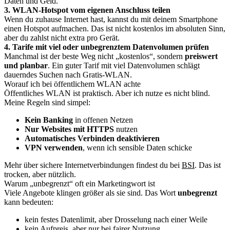
Daten und Geld.
3. WLAN-Hotspot vom eigenen Anschluss teilen
Wenn du zuhause Internet hast, kannst du mit deinem Smartphone
einen Hotspot aufmachen. Das ist nicht kostenlos im absoluten Sinn,
aber du zahlst nicht extra pro Gerät.
4. Tarife mit viel oder unbegrenztem Datenvolumen prüfen
Manchmal ist der beste Weg nicht „kostenlos“, sondern
preiswert
und planbar
. Ein guter Tarif mit viel Datenvolumen schlägt
dauerndes Suchen nach Gratis-WLAN.
Worauf ich bei öffentlichem WLAN achte
Öffentliches WLAN ist praktisch. Aber ich nutze es nicht blind.
Meine Regeln sind simpel:
Kein Banking
in offenen Netzen
Nur Websites mit HTTPS
nutzen
Automatisches Verbinden deaktivieren
VPN verwenden
, wenn ich sensible Daten schicke
Mehr über sichere Internetverbindungen findest du bei
BSI
. Das ist
trocken, aber nützlich.
Warum „unbegrenzt“ oft ein Marketingwort ist
Viele Angebote klingen größer als sie sind. Das Wort
unbegrenzt
kann bedeuten:
kein festes Datenlimit, aber Drosselung nach einer Weile
kein Aufpreis, aber nur bei fairer Nutzung