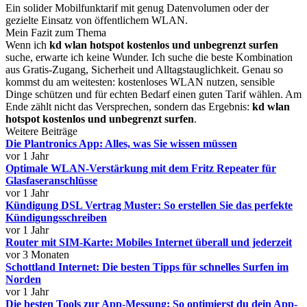
Ein solider Mobilfunktarif mit genug Datenvolumen oder der
gezielte Einsatz von öffentlichem WLAN.
Mein Fazit zum Thema
Wenn ich
kd wlan hotspot kostenlos und unbegrenzt surfen
suche, erwarte ich keine Wunder. Ich suche die beste Kombination
aus Gratis-Zugang, Sicherheit und Alltagstauglichkeit. Genau so
kommst du am weitesten: kostenloses WLAN nutzen, sensible
Dinge schützen und für echten Bedarf einen guten Tarif wählen. Am
Ende zählt nicht das Versprechen, sondern das Ergebnis:
kd wlan
hotspot kostenlos und unbegrenzt surfen
.
Weitere Beiträge
Die Plantronics App: Alles, was Sie wissen müssen
vor 1 Jahr
Optimale WLAN-Verstärkung mit dem Fritz Repeater für
Glasfaseranschlüsse
vor 1 Jahr
Kündigung DSL Vertrag Muster: So erstellen Sie das perfekte
Kündigungsschreiben
vor 1 Jahr
Router mit SIM-Karte: Mobiles Internet überall und jederzeit
vor 3 Monaten
Schottland Internet: Die besten Tipps für schnelles Surfen im
Norden
vor 1 Jahr
Die besten Tools zur App-Messung: So optimierst du dein App-