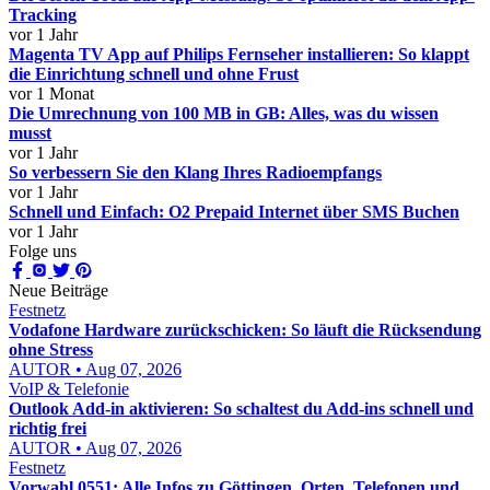
Tracking
vor 1 Jahr
Magenta TV App auf Philips Fernseher installieren: So klappt
die Einrichtung schnell und ohne Frust
vor 1 Monat
Die Umrechnung von 100 MB in GB: Alles, was du wissen
musst
vor 1 Jahr
So verbessern Sie den Klang Ihres Radioempfangs
vor 1 Jahr
Schnell und Einfach: O2 Prepaid Internet über SMS Buchen
vor 1 Jahr
Folge uns
Neue Beiträge
Festnetz
Vodafone Hardware zurückschicken: So läuft die Rücksendung
ohne Stress
AUTOR • Aug 07, 2026
VoIP & Telefonie
Outlook Add-in aktivieren: So schaltest du Add-ins schnell und
richtig frei
AUTOR • Aug 07, 2026
Festnetz
Vorwahl 0551: Alle Infos zu Göttingen, Orten, Telefonen und