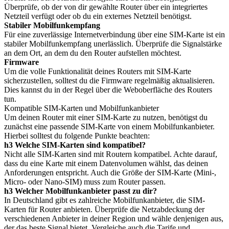
Überprüfe, ob der von dir gewählte Router über ein integriertes
Netzteil verfügt oder ob du ein externes Netzteil benötigst.
Stabiler Mobilfunkempfang
Für eine zuverlässige Internetverbindung über eine SIM-Karte ist ein
stabiler Mobilfunkempfang unerlässlich. Überprüfe die Signalstärke
an dem Ort, an dem du den Router aufstellen möchtest.
Firmware
Um die volle Funktionalität deines Routers mit SIM-Karte
sicherzustellen, solltest du die Firmware regelmäßig aktualisieren.
Dies kannst du in der Regel über die Weboberfläche des Routers
tun.
Kompatible SIM-Karten und Mobilfunkanbieter
Um deinen Router mit einer SIM-Karte zu nutzen, benötigst du
zunächst eine passende SIM-Karte von einem Mobilfunkanbieter.
Hierbei solltest du folgende Punkte beachten:
h3 Welche SIM-Karten sind kompatibel?
Nicht alle SIM-Karten sind mit Routern kompatibel. Achte darauf,
dass du eine Karte mit einem Datenvolumen wählst, das deinen
Anforderungen entspricht. Auch die Größe der SIM-Karte (Mini-,
Micro- oder Nano-SIM) muss zum Router passen.
h3 Welcher Mobilfunkanbieter passt zu dir?
In Deutschland gibt es zahlreiche Mobilfunkanbieter, die SIM-
Karten für Router anbieten. Überprüfe die Netzabdeckung der
verschiedenen Anbieter in deiner Region und wähle denjenigen aus,
der das beste Signal bietet. Vergleiche auch die Tarife und