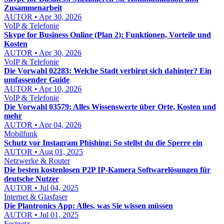
Zusammenarbeit
AUTOR • Apr 30, 2026
VoIP & Telefonie
Skype for Business Online (Plan 2): Funktionen, Vorteile und
Kosten
AUTOR • Apr 30, 2026
VoIP & Telefonie
Die Vorwahl 02283: Welche Stadt verbirgt sich dahinter? Ein
umfassender Guide
AUTOR • Apr 10, 2026
VoIP & Telefonie
Die Vorwahl 03579: Alles Wissenswerte über Orte, Kosten und
mehr
AUTOR • Apr 04, 2026
Mobilfunk
Schutz vor Instagram Phishing: So stellst du die Sperre ein
AUTOR • Aug 01, 2025
Netzwerke & Router
Die besten kostenlosen P2P IP-Kamera Softwarelösungen für
deutsche Nutzer
AUTOR • Jul 04, 2025
Internet & Glasfaser
Die Plantronics App: Alles, was Sie wissen müssen
AUTOR • Jul 01, 2025
Festnetz