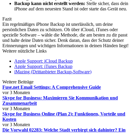
Backup kann nicht erstellt werden:
Stelle sicher, dass dein
iPhone auf dem neuesten Stand ist oder starte das Gerät neu.
Fazit
Ein regelmäßiges iPhone Backup ist unerlässlich, um deine
persönlichen Daten zu schützen. Ob über iCloud, iTunes oder
spezielle Software – wähle die Methode, die am besten zu dir passt
und halte deine Daten sicher. Denk daran, dass der Schutz deiner
Erinnerungen und wichtigen Informationen in deinen Händen liegt!
Weitere nützliche Links
Apple Support: iCloud Backup
Apple Support: iTunes Backup
iMazing (Drittanbieter Backup-Software)
Weitere Beiträge
Fuse.net Email Settings: A Comprehensive Guide
vor 3 Monaten
Skype for Business: Maximieren Sie Kommunikation und
Zusammenarbeit
vor 3 Monaten
Skype for Business Online (Plan 2): Funktionen, Vorteile und
Kosten
vor 3 Monaten
Die Vorwahl 02283: Welche Stadt verbirgt sich dahinter? Ein