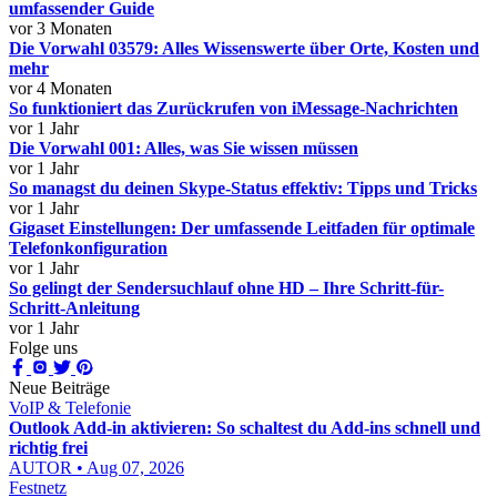
umfassender Guide
vor 3 Monaten
Die Vorwahl 03579: Alles Wissenswerte über Orte, Kosten und
mehr
vor 4 Monaten
So funktioniert das Zurückrufen von iMessage-Nachrichten
vor 1 Jahr
Die Vorwahl 001: Alles, was Sie wissen müssen
vor 1 Jahr
So managst du deinen Skype-Status effektiv: Tipps und Tricks
vor 1 Jahr
Gigaset Einstellungen: Der umfassende Leitfaden für optimale
Telefonkonfiguration
vor 1 Jahr
So gelingt der Sendersuchlauf ohne HD – Ihre Schritt-für-
Schritt-Anleitung
vor 1 Jahr
Folge uns
Neue Beiträge
VoIP & Telefonie
Outlook Add-in aktivieren: So schaltest du Add-ins schnell und
richtig frei
AUTOR • Aug 07, 2026
Festnetz