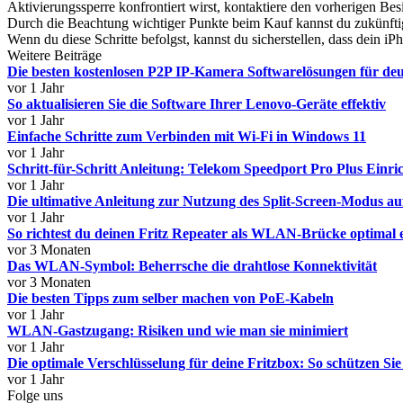
Aktivierungssperre konfrontiert wirst, kontaktiere den vorherigen Bes
Durch die Beachtung wichtiger Punkte beim Kauf kannst du zukünfti
Wenn du diese Schritte befolgst, kannst du sicherstellen, dass dein 
Weitere Beiträge
Die besten kostenlosen P2P IP-Kamera Softwarelösungen für de
vor 1 Jahr
So aktualisieren Sie die Software Ihrer Lenovo-Geräte effektiv
vor 1 Jahr
Einfache Schritte zum Verbinden mit Wi-Fi in Windows 11
vor 1 Jahr
Schritt-für-Schritt Anleitung: Telekom Speedport Pro Plus Einri
vor 1 Jahr
Die ultimative Anleitung zur Nutzung des Split-Screen-Modus 
vor 1 Jahr
So richtest du deinen Fritz Repeater als WLAN-Brücke optimal 
vor 3 Monaten
Das WLAN-Symbol: Beherrsche die drahtlose Konnektivität
vor 3 Monaten
Die besten Tipps zum selber machen von PoE-Kabeln
vor 1 Jahr
WLAN-Gastzugang: Risiken und wie man sie minimiert
vor 1 Jahr
Die optimale Verschlüsselung für deine Fritzbox: So schützen S
vor 1 Jahr
Folge uns