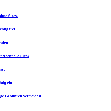
hne Stress
htig frei
rufen
d schnelle Fixes
sst
tig ein
ige Gebühren vermeidest