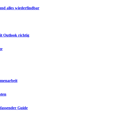
nd alles wiederfindbar
t Outlook richtig
ge
mmenarbeit
sten
mfassender Guide