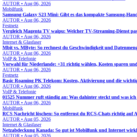
AUTOR • Aug 06, 2026
Mobilfunk
Samsung Galaxy S23 Mini: Gibt es das kompakte Samsung-Hand
AUTOR • Aug 06, 2026
Festnetz
Vergleich Magenta TV waipu: Welcher TV-Streaming-Dienst pass
AUTOR • Aug 06, 2026
Internet & Glasfaser
Mbit vs. MByte: So rechnest du Geschwindigkeit und Datenmenge
AUTOR • Aug 06, 2026
VoIP & Telefonie
Vorwahl für Niederlande: +31 richtig wählen, Kosten sparen un
AUTOR • Aug 06, 2026
Festnetz
Basic Roaming PK Telekom: Kosten, Aktivierung und die wichti
AUTOR • Aug 06, 2026
VoIP & Telefonie
01525 Nummer ruft ständig an: Was dahinter steckt und was ich j
AUTOR • Aug 06, 2026
Mobilfunk
RCS Nachricht löschen: So entfernst du RCS-Chats richtig auf
AUTOR • Aug 05, 2026
Internet & Glasfaser
Netzabdeckung Kanada: So gut ist Mobilfunk und Internet wirkl
AUTOR • Aug 05, 2026