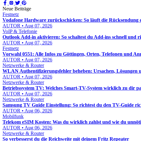
Neue Beiträge
Festnetz
Vodafone Hardware zurückschicken: So läuft die Rücksendung o
AUTOR • Aug 07, 2026
VoIP & Telefonie
Outlook Add-in aktivieren: So schaltest du Add-ins schnell und ric
AUTOR • Aug 07, 2026
Festnetz
Vorwahl 0551: Alle Infos zu Göttingen, Orten, Telefonen und An
AUTOR • Aug 07, 2026
Netzwerke & Router
WLAN Authentifizierungsfehler beheben: Ursachen, Lösungen un
AUTOR • Aug 07, 2026
Netzwerke & Router
Betriebssystem TV: Welches Smart-TV-System wirklich zu dir pa
AUTOR • Aug 07, 2026
Netzwerke & Router
Samsung TV Guide Einstellung: So richtest du den TV-Guide rich
AUTOR • Aug 06, 2026
Mobilfunk
Telekom eSIM Kosten: Was du wirklich zahlst und wie du unnöt
AUTOR • Aug 06, 2026
Netzwerke & Router
So verbesserst du die Reichweite mit deinem Fritz Repeater