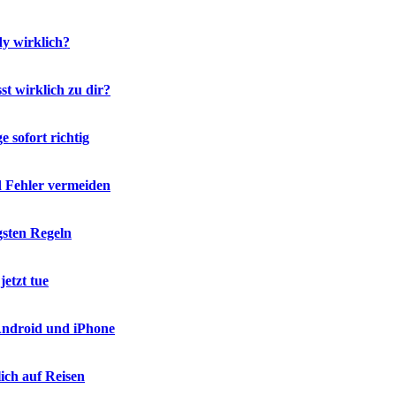
y wirklich?
t wirklich zu dir?
 sofort richtig
d Fehler vermeiden
gsten Regeln
etzt tue
 Android und iPhone
ich auf Reisen