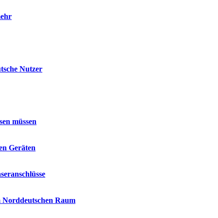
mehr
utsche Nutzer
ssen müssen
len Geräten
seranschlüsse
im Norddeutschen Raum