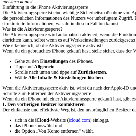
meistern kannst.
Einführung in die iPhone Aktivierungssperre
Die Aktivierungssperre ist eine wichtige Sicherheitsmaßnahme von Ap
die persönlichen Informationen des Nutzers vor unbefugtem Zugriff. Do
strukturierte Informationen, was du in diesem Fall tun kannst.
Was ist die Aktivierungssperre?
Die Aktivierungssperre wird automatisch aktiviert, wenn die Funktion
einrichten kann, selbst wenn es auf Werkseinstellungen zurückgesetzt
Wie erkenne ich, ob die Aktivierungssperre aktiv ist?
Wenn du ein gebrauchtes iPhone gekauft hast, stelle sicher, dass der 
Gehe zu den
Einstellungen
des iPhones.
Tippe auf
Allgemein
.
Scrolle nach unten und tippe auf
Zurücksetzen
.
Wähle
Alle Inhalte & Einstellungen löschen
.
Wenn die Aktivierungssperre aktiv ist, wirst du nach der Apple-ID un
Schritte zum Entfernen der Aktivierungssperre
Wenn du ein iPhone mit einer Aktivierungssperre gekauft hast, gibt 
1. Den vorherigen Besitzer kontaktieren
Der einfachste und effektivste Weg ist, den ursprünglichen Besitzer d
sich in die
iCloud
-Website (
icloud.com
) einloggt,
das iPhone auswählt und
die Option „Von Konto entfernen“ wählt.