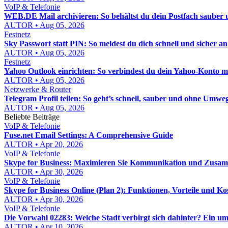
VoIP & Telefonie
WEB.DE Mail archivieren: So behältst du dein Postfach sauber u
AUTOR • Aug 05, 2026
Festnetz
Sky Passwort statt PIN: So meldest du dich schnell und sicher an
AUTOR • Aug 05, 2026
Festnetz
Yahoo Outlook einrichten: So verbindest du dein Yahoo-Konto mi
AUTOR • Aug 05, 2026
Netzwerke & Router
Telegram Profil teilen: So geht’s schnell, sauber und ohne Umwe
AUTOR • Aug 05, 2026
Beliebte Beiträge
VoIP & Telefonie
Fuse.net Email Settings: A Comprehensive Guide
AUTOR • Apr 20, 2026
VoIP & Telefonie
Skype for Business: Maximieren Sie Kommunikation und Zusa
AUTOR • Apr 30, 2026
VoIP & Telefonie
Skype for Business Online (Plan 2): Funktionen, Vorteile und Ko
AUTOR • Apr 30, 2026
VoIP & Telefonie
Die Vorwahl 02283: Welche Stadt verbirgt sich dahinter? Ein u
AUTOR • Apr 10, 2026