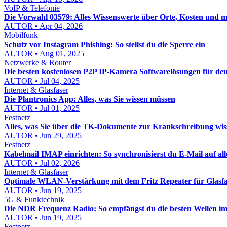
VoIP & Telefonie
Die Vorwahl 03579: Alles Wissenswerte über Orte, Kosten und 
AUTOR • Apr 04, 2026
Mobilfunk
Schutz vor Instagram Phishing: So stellst du die Sperre ein
AUTOR • Aug 01, 2025
Netzwerke & Router
Die besten kostenlosen P2P IP-Kamera Softwarelösungen für de
AUTOR • Jul 04, 2025
Internet & Glasfaser
Die Plantronics App: Alles, was Sie wissen müssen
AUTOR • Jul 01, 2025
Festnetz
Alles, was Sie über die TK-Dokumente zur Krankschreibung wi
AUTOR • Jun 29, 2025
Festnetz
Kabelmail IMAP einrichten: So synchronisierst du E-Mail auf al
AUTOR • Jul 02, 2026
Internet & Glasfaser
Optimale WLAN-Verstärkung mit dem Fritz Repeater für Glasfa
AUTOR • Jun 19, 2025
5G & Funktechnik
Die NDR Frequenz Radio: So empfängst du die besten Wellen 
AUTOR • Jun 19, 2025
Festnetz