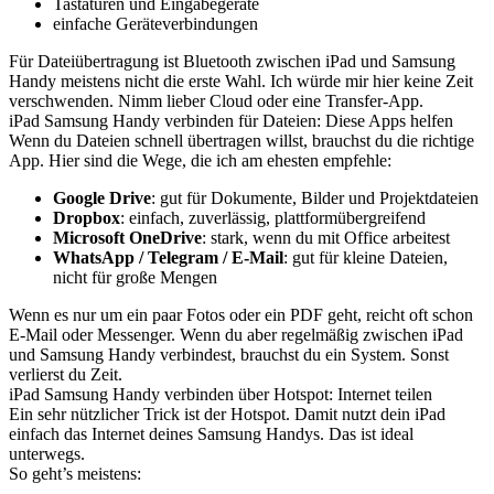
Tastaturen und Eingabegeräte
einfache Geräteverbindungen
Für Dateiübertragung ist Bluetooth zwischen iPad und Samsung
Handy meistens nicht die erste Wahl. Ich würde mir hier keine Zeit
verschwenden. Nimm lieber Cloud oder eine Transfer-App.
iPad Samsung Handy verbinden für Dateien: Diese Apps helfen
Wenn du Dateien schnell übertragen willst, brauchst du die richtige
App. Hier sind die Wege, die ich am ehesten empfehle:
Google Drive
: gut für Dokumente, Bilder und Projektdateien
Dropbox
: einfach, zuverlässig, plattformübergreifend
Microsoft OneDrive
: stark, wenn du mit Office arbeitest
WhatsApp / Telegram / E-Mail
: gut für kleine Dateien,
nicht für große Mengen
Wenn es nur um ein paar Fotos oder ein PDF geht, reicht oft schon
E-Mail oder Messenger. Wenn du aber regelmäßig zwischen iPad
und Samsung Handy verbindest, brauchst du ein System. Sonst
verlierst du Zeit.
iPad Samsung Handy verbinden über Hotspot: Internet teilen
Ein sehr nützlicher Trick ist der Hotspot. Damit nutzt dein iPad
einfach das Internet deines Samsung Handys. Das ist ideal
unterwegs.
So geht’s meistens: