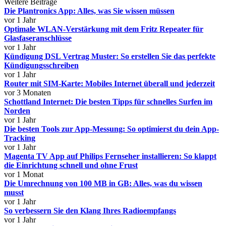
Weitere Beiträge
Die Plantronics App: Alles, was Sie wissen müssen
vor 1 Jahr
Optimale WLAN-Verstärkung mit dem Fritz Repeater für
Glasfaseranschlüsse
vor 1 Jahr
Kündigung DSL Vertrag Muster: So erstellen Sie das perfekte
Kündigungsschreiben
vor 1 Jahr
Router mit SIM-Karte: Mobiles Internet überall und jederzeit
vor 3 Monaten
Schottland Internet: Die besten Tipps für schnelles Surfen im
Norden
vor 1 Jahr
Die besten Tools zur App-Messung: So optimierst du dein App-
Tracking
vor 1 Jahr
Magenta TV App auf Philips Fernseher installieren: So klappt
die Einrichtung schnell und ohne Frust
vor 1 Monat
Die Umrechnung von 100 MB in GB: Alles, was du wissen
musst
vor 1 Jahr
So verbessern Sie den Klang Ihres Radioempfangs
vor 1 Jahr