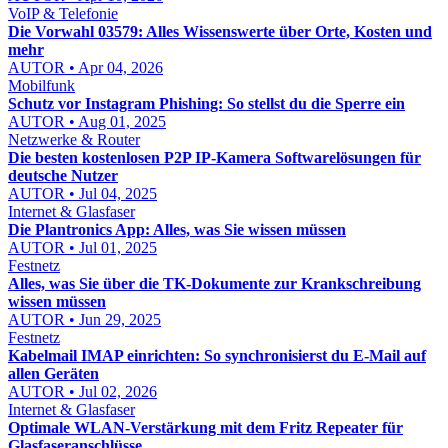
VoIP & Telefonie
Die Vorwahl 03579: Alles Wissenswerte über Orte, Kosten und
mehr
AUTOR • Apr 04, 2026
Mobilfunk
Schutz vor Instagram Phishing: So stellst du die Sperre ein
AUTOR • Aug 01, 2025
Netzwerke & Router
Die besten kostenlosen P2P IP-Kamera Softwarelösungen für
deutsche Nutzer
AUTOR • Jul 04, 2025
Internet & Glasfaser
Die Plantronics App: Alles, was Sie wissen müssen
AUTOR • Jul 01, 2025
Festnetz
Alles, was Sie über die TK-Dokumente zur Krankschreibung
wissen müssen
AUTOR • Jun 29, 2025
Festnetz
Kabelmail IMAP einrichten: So synchronisierst du E-Mail auf
allen Geräten
AUTOR • Jul 02, 2026
Internet & Glasfaser
Optimale WLAN-Verstärkung mit dem Fritz Repeater für
Glasfaseranschlüsse