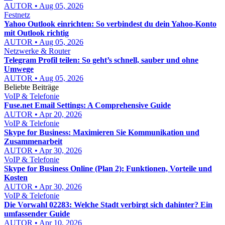
AUTOR • Aug 05, 2026
Festnetz
Yahoo Outlook einrichten: So verbindest du dein Yahoo-Konto
mit Outlook richtig
AUTOR • Aug 05, 2026
Netzwerke & Router
Telegram Profil teilen: So geht’s schnell, sauber und ohne
Umwege
AUTOR • Aug 05, 2026
Beliebte Beiträge
VoIP & Telefonie
Fuse.net Email Settings: A Comprehensive Guide
AUTOR • Apr 20, 2026
VoIP & Telefonie
Skype for Business: Maximieren Sie Kommunikation und
Zusammenarbeit
AUTOR • Apr 30, 2026
VoIP & Telefonie
Skype for Business Online (Plan 2): Funktionen, Vorteile und
Kosten
AUTOR • Apr 30, 2026
VoIP & Telefonie
Die Vorwahl 02283: Welche Stadt verbirgt sich dahinter? Ein
umfassender Guide
AUTOR • Apr 10, 2026