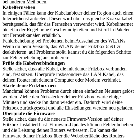
bei anderen Methoden.
Kabelfernsehen
In einigen Fällen kann der Kabelanbieter deiner Region auch einen
Internetdienst anbieten. Dieser wird über das gleiche Koaxialkabel
bereitgestellt, das für das Fernsehen verwendet wird. Kabelinternet
bietet in der Regel hohe Geschwindigkeiten und ist oft in Paketen
mit Fernsehkanälen erhältlich.
Fehlerbehebung bei Problemen beim Ausschalten des WLANs
Wenn du beim Versuch, das WLAN deiner Fritzbox 6591 zu
deaktivieren, auf Probleme stößt, kannst du die folgenden Schritte
zur Fehlerbehebung ausprobieren:
Prüfe die Kabelverbindungen
Stelle sicher, dass alle Kabel, die mit deiner Fritzbox verbunden
sind, fest sitzen. Überprüfe insbesondere das LAN-Kabel, das
deinen Router mit deinem Computer oder Modem verbindet.
Starte deine Fritzbox neu
Manchmal können Probleme durch einen einfachen Neustart gelöst
werden. Ziehe den Netzstecker deiner Fritzbox, warte einige
Minuten und stecke ihn dann wieder ein. Dadurch wird deine
Fritzbox zurückgesetzt und alle Einstellungen werden neu geladen.
Überprüfe die Firmware
Stelle sicher, dass du die neueste Firmware-Version auf deiner
Fritzbox installiert hast. Firmware-Updates können Fehler beheben
und die Leistung deines Routers verbessern. Du kannst die
Firmware deiner Fritzbox über die Weboberfläche des Routers