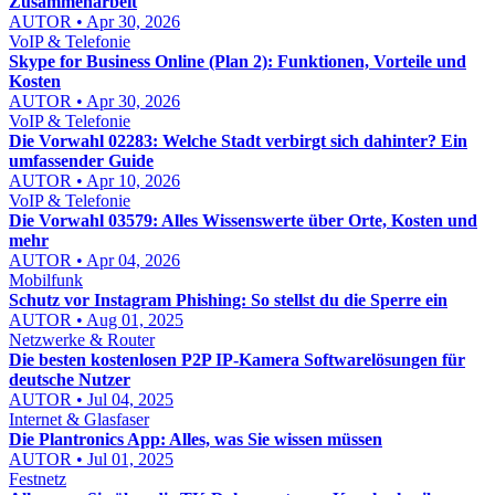
Zusammenarbeit
AUTOR • Apr 30, 2026
VoIP & Telefonie
Skype for Business Online (Plan 2): Funktionen, Vorteile und
Kosten
AUTOR • Apr 30, 2026
VoIP & Telefonie
Die Vorwahl 02283: Welche Stadt verbirgt sich dahinter? Ein
umfassender Guide
AUTOR • Apr 10, 2026
VoIP & Telefonie
Die Vorwahl 03579: Alles Wissenswerte über Orte, Kosten und
mehr
AUTOR • Apr 04, 2026
Mobilfunk
Schutz vor Instagram Phishing: So stellst du die Sperre ein
AUTOR • Aug 01, 2025
Netzwerke & Router
Die besten kostenlosen P2P IP-Kamera Softwarelösungen für
deutsche Nutzer
AUTOR • Jul 04, 2025
Internet & Glasfaser
Die Plantronics App: Alles, was Sie wissen müssen
AUTOR • Jul 01, 2025
Festnetz