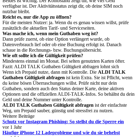
Beides ist wichtig. Der Kontostand zeigt dir, wie viel Geld
verfügbar ist. Der Aktivitätsstatus zeigt dir, ob deine SIM noch
nutzbar bleibt.
Reicht es, nur die App zu öffnen?
Für die meisten Nutzer: ja. Wenn du es genau wissen willst, prüfe
zusätzlich die aktuellen Tarif- und Serviceseiten.
Was mache ich, wenn mein Guthaben weg ist?
Dann prüfe zuerst, ob eine Option verlängert wurde, ob
Datenverbrauch lief oder ob eine Buchung erfolgt ist. Danach
schaue in die Rechnungs- bzw. Buchungsübersicht.
Wie oft sollte ich die Gültigkeit prüfen?
Mindestens einmal im Monat. Bei selten genutzten Karten öfter.
Fazit: ALDI TALK Guthaben Gültigkeit abfragen lohnt sich
Wenn ich Prepaid nutze, dann mit Kontrolle. Die
ALDI TALK
Guthaben Gültigkeit abfragen
ist kein Extra. Sie ist Pflicht, wenn
du keine bösen Überraschungen willst. Prüfe nicht nur dein
Guthaben, sondern auch den Status deiner Karte, deine aktiven
Optionen und die offiziellen ALDI-TALK-Infos. So behältst du dein
Geld und deine Nummer unter Kontrolle.
ALDI TALK Guthaben Gültigkeit abfragen
ist der einfachste
Weg, um Prepaid sauber, günstig und stressfrei zu nutzen.
Weitere Beiträge
Schutz vor Instagram Phishing: So stellst du die Sperre ein
vor 1 Jahr
Häufige iPhone 12 Ladeprobleme und wie du sie behebst