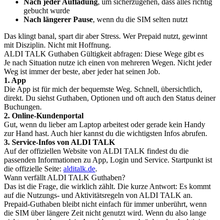
Nach jeder Aufladung
, um sicherzugehen, dass alles richtig
gebucht wurde
Nach längerer Pause
, wenn du die SIM selten nutzt
Das klingt banal, spart dir aber Stress. Wer Prepaid nutzt, gewinnt
mit Disziplin. Nicht mit Hoffnung.
ALDI TALK Guthaben Gültigkeit abfragen: Diese Wege gibt es
Je nach Situation nutze ich einen von mehreren Wegen. Nicht jeder
Weg ist immer der beste, aber jeder hat seinen Job.
1. App
Die App ist für mich der bequemste Weg. Schnell, übersichtlich,
direkt. Du siehst Guthaben, Optionen und oft auch den Status deiner
Buchungen.
2. Online-Kundenportal
Gut, wenn du lieber am Laptop arbeitest oder gerade kein Handy
zur Hand hast. Auch hier kannst du die wichtigsten Infos abrufen.
3. Service-Infos von ALDI TALK
Auf der offiziellen Website von ALDI TALK findest du die
passenden Informationen zu App, Login und Service. Startpunkt ist
die offizielle Seite:
alditalk.de
.
Wann verfällt ALDI TALK Guthaben?
Das ist die Frage, die wirklich zählt. Die kurze Antwort: Es kommt
auf die Nutzungs- und Aktivitätsregeln von ALDI TALK an.
Prepaid-Guthaben bleibt nicht einfach für immer unberührt, wenn
die SIM über längere Zeit nicht genutzt wird. Wenn du also lange