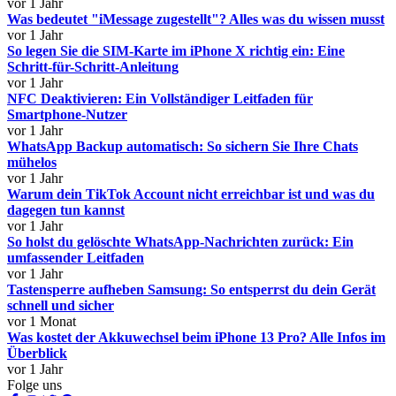
vor 1 Jahr
Was bedeutet "iMessage zugestellt"? Alles was du wissen musst
vor 1 Jahr
So legen Sie die SIM-Karte im iPhone X richtig ein: Eine
Schritt-für-Schritt-Anleitung
vor 1 Jahr
NFC Deaktivieren: Ein Vollständiger Leitfaden für
Smartphone-Nutzer
vor 1 Jahr
WhatsApp Backup automatisch: So sichern Sie Ihre Chats
mühelos
vor 1 Jahr
Warum dein TikTok Account nicht erreichbar ist und was du
dagegen tun kannst
vor 1 Jahr
So holst du gelöschte WhatsApp-Nachrichten zurück: Ein
umfassender Leitfaden
vor 1 Jahr
Tastensperre aufheben Samsung: So entsperrst du dein Gerät
schnell und sicher
vor 1 Monat
Was kostet der Akkuwechsel beim iPhone 13 Pro? Alle Infos im
Überblick
vor 1 Jahr
Folge uns