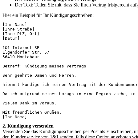
Der Text: Teilen Sie mit, dass Sie Ihren Vertrag fristgerecht
Hier ein Beispiel für Ihr Kündigungsschreiben:
[Ihr Name]  

[Ihre Straße]  

[Ihre PLZ, Ort]  

[Datum]  

1&1 Internet SE  

Elgendorfer Str. 57  

56410 Montabaur  

Betreff: Kündigung meines Vertrags  

Sehr geehrte Damen und Herren,  

hiermit kündige ich meinen Vertrag mit der Kundennummer
Da ich aufgrund meines Umzugs in eine Region ziehe, in 
Vielen Dank im Voraus.  

Mit freundlichen Grüßen,  

[Ihr Name]
2. Kündigung versenden
Versenden Sie das Kündigungsschreiben per Post als Einschreiben, um
den Kundenservice von 1&1 senden, falls diese Option angeboten wi