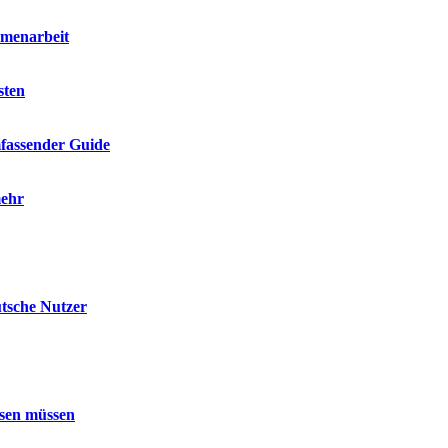
mmenarbeit
sten
mfassender Guide
mehr
utsche Nutzer
ssen müssen