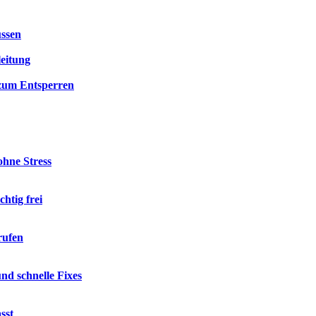
üssen
leitung
 zum Entsperren
hne Stress
htig frei
rufen
d schnelle Fixes
sst