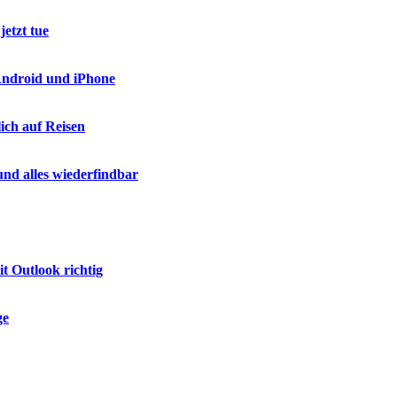
etzt tue
 Android und iPhone
ich auf Reisen
nd alles wiederfindbar
t Outlook richtig
ge