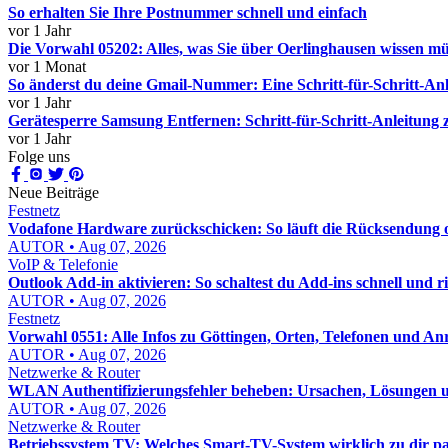
So erhalten Sie Ihre Postnummer schnell und einfach
vor 1 Jahr
Die Vorwahl 05202: Alles, was Sie über Oerlinghausen wissen m
vor 1 Monat
So änderst du deine Gmail-Nummer: Eine Schritt-für-Schritt-An
vor 1 Jahr
Gerätesperre Samsung Entfernen: Schritt-für-Schritt-Anleitung
vor 1 Jahr
Folge uns
Neue Beiträge
Festnetz
Vodafone Hardware zurückschicken: So läuft die Rücksendung o
AUTOR • Aug 07, 2026
VoIP & Telefonie
Outlook Add-in aktivieren: So schaltest du Add-ins schnell und ric
AUTOR • Aug 07, 2026
Festnetz
Vorwahl 0551: Alle Infos zu Göttingen, Orten, Telefonen und An
AUTOR • Aug 07, 2026
Netzwerke & Router
WLAN Authentifizierungsfehler beheben: Ursachen, Lösungen un
AUTOR • Aug 07, 2026
Netzwerke & Router
Betriebssystem TV: Welches Smart-TV-System wirklich zu dir pa