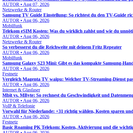
AUTOR • Aug 07, 2026
Netzwerke & Router
Samsung TV Guide Einstellung: So richtest du den TV-Guide rich
AUTOR • Aug 06, 2026
Mobilfunk
Telekom eSIM Kosten: Was du wirklich zahlst und wie du unnöt
AUTOR • Aug 06, 2026
Netzwerke & Router
So verbesserst du die Reichweite mit deinem Fritz Repeater
AUTOR • Aug 06, 2026
Mobilfunk
Samsung Galaxy S23 Mini: Gibt es das kompakte Samsung-Hand
AUTOR • Aug 06, 2026
Festnetz
Vergleich Magenta TV waipu: Welcher TV-Streaming-Dienst pass
AUTOR • Aug 06, 2026
Internet & Glasfaser
Mbit vs. MByte: So rechnest du Geschwindigkeit und Datenmenge
AUTOR • Aug 06, 2026
VoIP & Telefonie
Vorwahl für Niederlande: +31 richtig wählen, Kosten sparen un
AUTOR • Aug 06, 2026
Festnetz
Basic Roaming PK Telekom: Kosten, Aktivierung und die wichti
AUTOR • Aug 06, 2026