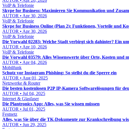
AUTOR • Apr 20, 2026
VoIP & Telefonie
Skype for Business: Maximieren Sie Kommunikation und Zusa
AUTOR • Apr 30, 2026
VoIP & Telefonie
Skype for Business Online (Plan 2): Funktionen, Vorteile und Ko
AUTOR • Apr 30, 2026
VoIP & Telefonie
Die Vorwahl 02283: Welche Stadt verbirgt sich dahinter? Ein u
AUTOR • Apr 10, 2026
VoIP & Telefonie
Die Vorwahl 03579: Alles Wissenswerte über Orte, Kosten und 
AUTOR • Apr 04, 2026
Mobilfunk
Schutz vor Instagram Phishing: So stellst du die Sperre ein
AUTOR • Aug 01, 2025
Netzwerke & Router
Die besten kostenlosen P2P IP-Kamera Softwarelösungen für de
AUTOR • Jul 04, 2025
Internet & Glasfaser
Die Plantronics App: Alles, was Sie wissen müssen
AUTOR • Jul 01, 2025
Festnetz
Alles, was Sie über die TK-Dokumente zur Krankschreibung wi
AUTOR • Jun 29, 2025