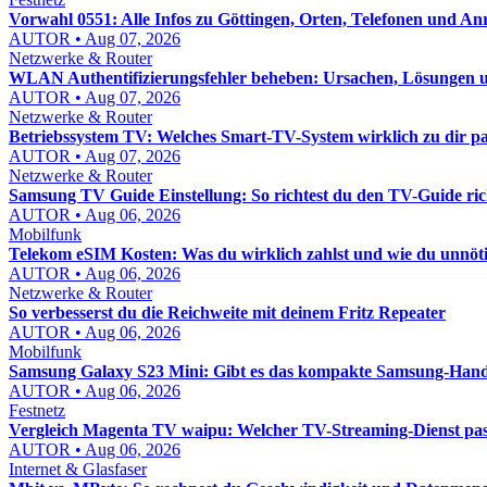
Vorwahl 0551: Alle Infos zu Göttingen, Orten, Telefonen und An
AUTOR • Aug 07, 2026
Netzwerke & Router
WLAN Authentifizierungsfehler beheben: Ursachen, Lösungen un
AUTOR • Aug 07, 2026
Netzwerke & Router
Betriebssystem TV: Welches Smart-TV-System wirklich zu dir pa
AUTOR • Aug 07, 2026
Netzwerke & Router
Samsung TV Guide Einstellung: So richtest du den TV-Guide rich
AUTOR • Aug 06, 2026
Mobilfunk
Telekom eSIM Kosten: Was du wirklich zahlst und wie du unnöt
AUTOR • Aug 06, 2026
Netzwerke & Router
So verbesserst du die Reichweite mit deinem Fritz Repeater
AUTOR • Aug 06, 2026
Mobilfunk
Samsung Galaxy S23 Mini: Gibt es das kompakte Samsung-Hand
AUTOR • Aug 06, 2026
Festnetz
Vergleich Magenta TV waipu: Welcher TV-Streaming-Dienst pass
AUTOR • Aug 06, 2026
Internet & Glasfaser