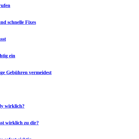
rufen
d schnelle Fixes
sst
tig ein
ige Gebühren vermeidest
y wirklich?
t wirklich zu dir?