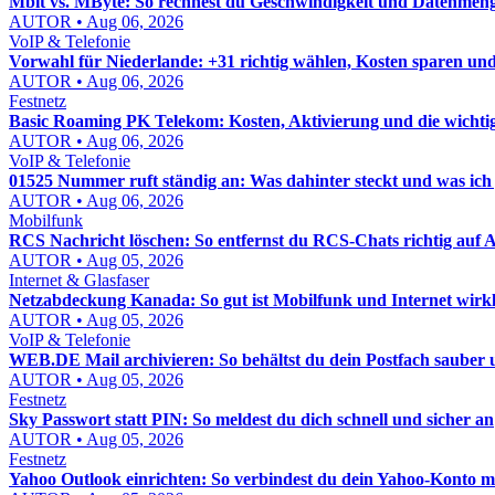
Mbit vs. MByte: So rechnest du Geschwindigkeit und Datenmenge
AUTOR • Aug 06, 2026
VoIP & Telefonie
Vorwahl für Niederlande: +31 richtig wählen, Kosten sparen un
AUTOR • Aug 06, 2026
Festnetz
Basic Roaming PK Telekom: Kosten, Aktivierung und die wichti
AUTOR • Aug 06, 2026
VoIP & Telefonie
01525 Nummer ruft ständig an: Was dahinter steckt und was ich j
AUTOR • Aug 06, 2026
Mobilfunk
RCS Nachricht löschen: So entfernst du RCS-Chats richtig auf
AUTOR • Aug 05, 2026
Internet & Glasfaser
Netzabdeckung Kanada: So gut ist Mobilfunk und Internet wirkl
AUTOR • Aug 05, 2026
VoIP & Telefonie
WEB.DE Mail archivieren: So behältst du dein Postfach sauber u
AUTOR • Aug 05, 2026
Festnetz
Sky Passwort statt PIN: So meldest du dich schnell und sicher an
AUTOR • Aug 05, 2026
Festnetz
Yahoo Outlook einrichten: So verbindest du dein Yahoo-Konto mi