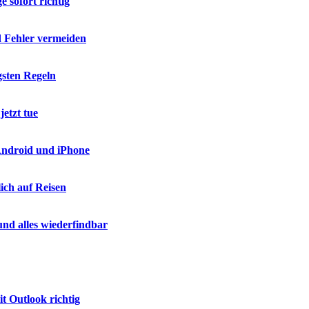
 sofort richtig
d Fehler vermeiden
gsten Regeln
etzt tue
 Android und iPhone
ich auf Reisen
nd alles wiederfindbar
t Outlook richtig