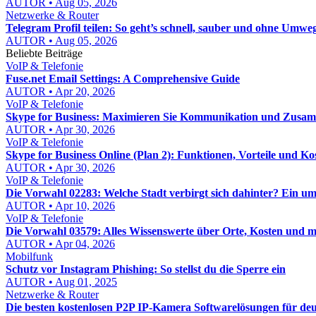
AUTOR • Aug 05, 2026
Netzwerke & Router
Telegram Profil teilen: So geht’s schnell, sauber und ohne Umwe
AUTOR • Aug 05, 2026
Beliebte Beiträge
VoIP & Telefonie
Fuse.net Email Settings: A Comprehensive Guide
AUTOR • Apr 20, 2026
VoIP & Telefonie
Skype for Business: Maximieren Sie Kommunikation und Zusa
AUTOR • Apr 30, 2026
VoIP & Telefonie
Skype for Business Online (Plan 2): Funktionen, Vorteile und Ko
AUTOR • Apr 30, 2026
VoIP & Telefonie
Die Vorwahl 02283: Welche Stadt verbirgt sich dahinter? Ein u
AUTOR • Apr 10, 2026
VoIP & Telefonie
Die Vorwahl 03579: Alles Wissenswerte über Orte, Kosten und 
AUTOR • Apr 04, 2026
Mobilfunk
Schutz vor Instagram Phishing: So stellst du die Sperre ein
AUTOR • Aug 01, 2025
Netzwerke & Router
Die besten kostenlosen P2P IP-Kamera Softwarelösungen für de