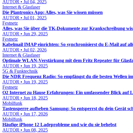
AUTOR • Jul 04, 2025
Internet & Glasfaser
Die Plantronics App: Alles, was Sie wissen müssen
AUTOR • Jul 01, 2025
Festnetz
Alles, was Sie über die TK-Dokumente zur Krankschreibung wi
AUTOR • Jun 29, 2025
Festnetz
Kabelmail IMAP einrichten: So synchronisierst du E-Mail auf al
AUTOR • Jul 02, 2026
Internet & Glasfaser
Optimale WLAN-Verstärkung mit dem Fritz Repeater für Glasfa
AUTOR • Jun 19, 2025
5G & Funktechnik
Die NDR Frequenz Radio: So empfängst du die besten Wellen 
AUTOR • Jun 19, 2025
Festnetz
O2 Internet zu Hause Erfahrungen: Ein umfassender Blick auf
AUTOR • Jun 18, 2025
Mobilfunk
Tastensperre aufheben Samsung: So entsperrst du dein Gerät sch
AUTOR • Jun 17, 2026
Mobilfunk
Häufige iPhone 12 Ladeprobleme und wie du sie behebst
AUTOR • Jun 08, 2025