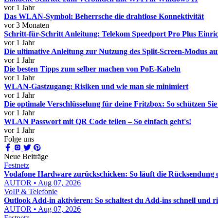
vor 1 Jahr
Das WLAN-Symbol: Beherrsche die drahtlose Konnektivität
vor 3 Monaten
Schritt-für-Schritt Anleitung: Telekom Speedport Pro Plus Einri
vor 1 Jahr
Die ultimative Anleitung zur Nutzung des Split-Screen-Modus 
vor 1 Jahr
Die besten Tipps zum selber machen von PoE-Kabeln
vor 1 Jahr
WLAN-Gastzugang: Risiken und wie man sie minimiert
vor 1 Jahr
Die optimale Verschlüsselung für deine Fritzbox: So schützen S
vor 1 Jahr
WLAN Passwort mit QR Code teilen – So einfach geht's!
vor 1 Jahr
Folge uns
Neue Beiträge
Festnetz
Vodafone Hardware zurückschicken: So läuft die Rücksendung o
AUTOR • Aug 07, 2026
VoIP & Telefonie
Outlook Add-in aktivieren: So schaltest du Add-ins schnell und ric
AUTOR • Aug 07, 2026
Festnetz