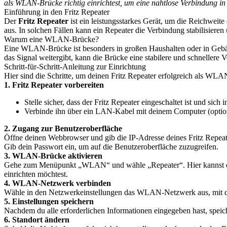
als WLAN-Brücke richtig einrichtest, um eine nahtlose Verbindung in
Einführung in den Fritz Repeater
Der
Fritz Repeater
ist ein leistungsstarkes Gerät, um die Reichwe
aus. In solchen Fällen kann ein Repeater die Verbindung stabilisiere
Warum eine WLAN-Brücke?
Eine WLAN-Brücke ist besonders in großen Haushalten oder in Gebäu
das Signal weitergibt, kann die Brücke eine stabilere und schnellere
Schritt-für-Schritt-Anleitung zur Einrichtung
Hier sind die Schritte, um deinen Fritz Repeater erfolgreich als WLA
1. Fritz Repeater vorbereiten
Stelle sicher, dass der Fritz Repeater eingeschaltet ist und sic
Verbinde ihn über ein LAN-Kabel mit deinem Computer (optiona
2. Zugang zur Benutzeroberfläche
Öffne deinen Webbrowser und gib die IP-Adresse deines Fritz Repeat
Gib dein Passwort ein, um auf die Benutzeroberfläche zuzugreifen.
3. WLAN-Brücke aktivieren
Gehe zum Menüpunkt „WLAN“ und wähle „Repeater“. Hier kannst du
einrichten möchtest.
4. WLAN-Netzwerk verbinden
Wähle in den Netzwerkeinstellungen das WLAN-Netzwerk aus, mit de
5. Einstellungen speichern
Nachdem du alle erforderlichen Informationen eingegeben hast, spe
6. Standort ändern