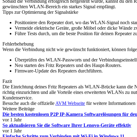
Sobald die Verbindung erfolgreich hergestellt wurde, kannst du den R
gewünschten WLAN-Bereich ein starkes Signal empfängt.
Tipps zur Optimierung der Signalstärke
Positioniere den Repeater dort, wo das WLAN-Signal noch star
Vermeide elektrische Geräte, große Möbel oder dicke Wände 
Führe Tests durch, um die beste Position für deinen Repeater zu
Fehlerbehebung
Wenn die Verbindung nicht wie gewünscht funktioniert, können folgen
Überprüfen des WLAN-Passworts und der Verbindungseinstell
Neu starten des Fritz Repeaters und des Haupt-Routers.
Firmware-Update des Repeaters durchführen.
Fazit
Die Einrichtung deines Fritz Repeaters als WLAN-Brücke kann die Net
richtig einzurichten und alle Vorteile eines erweiterten WLANs zu n
Kundenservice.
Besuche auch die offizielle
AVM Webseite
für weitere Informationen
Weitere Beiträge
Die besten kostenlosen P2P IP-Kamera Softwarelösungen für de
vor 1 Jahr
So aktualisieren Sie die Software Ihrer Lenovo-Geräte effektiv
vor 1 Jahr
Einfache Schritte zum Verbinden mit Wi-Fi in Windows 11