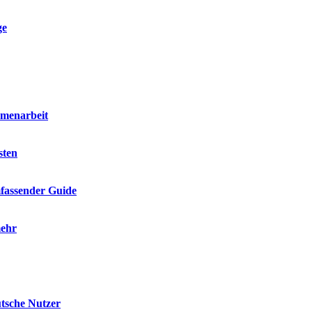
ge
mmenarbeit
sten
mfassender Guide
mehr
utsche Nutzer