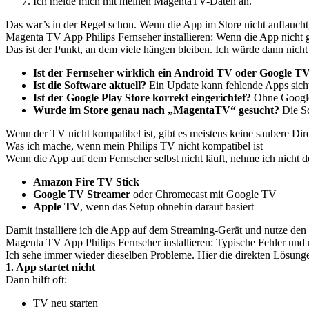
Ich melde mich mit meinen MagentaTV-Daten an.
Das war’s in der Regel schon. Wenn die App im Store nicht auftaucht,
Magenta TV App Philips Fernseher installieren: Wenn die App nicht
Das ist der Punkt, an dem viele hängen bleiben. Ich würde dann nicht 
Ist der Fernseher wirklich ein Android TV oder Google T
Ist die Software aktuell?
Ein Update kann fehlende Apps sich
Ist der Google Play Store korrekt eingerichtet?
Ohne Google-
Wurde im Store genau nach „MagentaTV“ gesucht?
Die Sc
Wenn der TV nicht kompatibel ist, gibt es meistens keine saubere Dire
Was ich mache, wenn mein Philips TV nicht kompatibel ist
Wenn die App auf dem Fernseher selbst nicht läuft, nehme ich nicht d
Amazon Fire TV Stick
Google TV Streamer
oder Chromecast mit Google TV
Apple TV
, wenn das Setup ohnehin darauf basiert
Damit installiere ich die App auf dem Streaming-Gerät und nutze den Ph
Magenta TV App Philips Fernseher installieren: Typische Fehler un
Ich sehe immer wieder dieselben Probleme. Hier die direkten Lösung
1. App startet nicht
Dann hilft oft:
TV neu starten