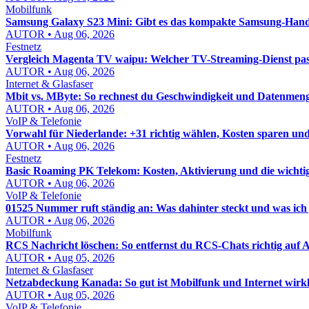
Mobilfunk
Samsung Galaxy S23 Mini: Gibt es das kompakte Samsung-Hand
AUTOR • Aug 06, 2026
Festnetz
Vergleich Magenta TV waipu: Welcher TV-Streaming-Dienst pass
AUTOR • Aug 06, 2026
Internet & Glasfaser
Mbit vs. MByte: So rechnest du Geschwindigkeit und Datenmenge
AUTOR • Aug 06, 2026
VoIP & Telefonie
Vorwahl für Niederlande: +31 richtig wählen, Kosten sparen un
AUTOR • Aug 06, 2026
Festnetz
Basic Roaming PK Telekom: Kosten, Aktivierung und die wichti
AUTOR • Aug 06, 2026
VoIP & Telefonie
01525 Nummer ruft ständig an: Was dahinter steckt und was ich j
AUTOR • Aug 06, 2026
Mobilfunk
RCS Nachricht löschen: So entfernst du RCS-Chats richtig auf
AUTOR • Aug 05, 2026
Internet & Glasfaser
Netzabdeckung Kanada: So gut ist Mobilfunk und Internet wirkl
AUTOR • Aug 05, 2026
VoIP & Telefonie