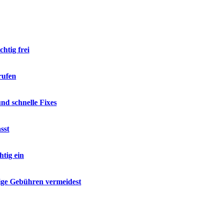
htig frei
rufen
d schnelle Fixes
sst
tig ein
ige Gebühren vermeidest