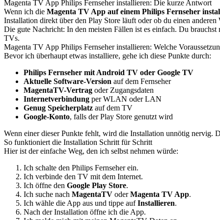
Magenta TV App Philips Fernseher installieren: Die kurze Antwort
Wenn ich die
Magenta TV App auf einem Philips Fernseher instal
Installation direkt über den Play Store läuft oder ob du einen anderen
Die gute Nachricht: In den meisten Fällen ist es einfach. Du brauchs
TVs.
Magenta TV App Philips Fernseher installieren: Welche Voraussetzun
Bevor ich überhaupt etwas installiere, gehe ich diese Punkte durch:
Philips Fernseher mit Android TV oder Google TV
Aktuelle Software-Version
auf dem Fernseher
MagentaTV-Vertrag
oder Zugangsdaten
Internetverbindung
per WLAN oder LAN
Genug Speicherplatz
auf dem TV
Google-Konto
, falls der Play Store genutzt wird
Wenn einer dieser Punkte fehlt, wird die Installation unnötig nervig. 
So funktioniert die Installation Schritt für Schritt
Hier ist der einfache Weg, den ich selbst nehmen würde:
Ich schalte den Philips Fernseher ein.
Ich verbinde den TV mit dem Internet.
Ich öffne den
Google Play Store
.
Ich suche nach
MagentaTV
oder
Magenta TV App
.
Ich wähle die App aus und tippe auf
Installieren
.
Nach der Installation öffne ich die App.