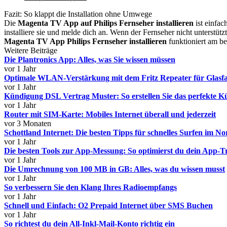
Fazit: So klappt die Installation ohne Umwege
Die
Magenta TV App auf Philips Fernseher installieren
ist einfac
installiere sie und melde dich an. Wenn der Fernseher nicht unterstü
Magenta TV App Philips Fernseher installieren
funktioniert am be
Weitere Beiträge
Die Plantronics App: Alles, was Sie wissen müssen
vor 1 Jahr
Optimale WLAN-Verstärkung mit dem Fritz Repeater für Glasfa
vor 1 Jahr
Kündigung DSL Vertrag Muster: So erstellen Sie das perfekte 
vor 1 Jahr
Router mit SIM-Karte: Mobiles Internet überall und jederzeit
vor 3 Monaten
Schottland Internet: Die besten Tipps für schnelles Surfen im N
vor 1 Jahr
Die besten Tools zur App-Messung: So optimierst du dein App-T
vor 1 Jahr
Die Umrechnung von 100 MB in GB: Alles, was du wissen musst
vor 1 Jahr
So verbessern Sie den Klang Ihres Radioempfangs
vor 1 Jahr
Schnell und Einfach: O2 Prepaid Internet über SMS Buchen
vor 1 Jahr
So richtest du dein All-Inkl-Mail-Konto richtig ein