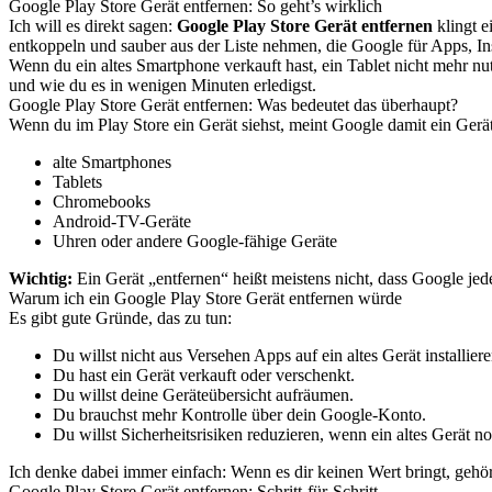
Google Play Store Gerät entfernen: So geht’s wirklich
Ich will es direkt sagen:
Google Play Store Gerät entfernen
klingt e
entkoppeln und sauber aus der Liste nehmen, die Google für Apps, Ins
Wenn du ein altes Smartphone verkauft hast, ein Tablet nicht mehr nutz
und wie du es in wenigen Minuten erledigst.
Google Play Store Gerät entfernen: Was bedeutet das überhaupt?
Wenn du im Play Store ein Gerät siehst, meint Google damit ein Gerät
alte Smartphones
Tablets
Chromebooks
Android-TV-Geräte
Uhren oder andere Google-fähige Geräte
Wichtig:
Ein Gerät „entfernen“ heißt meistens nicht, dass Google jede 
Warum ich ein Google Play Store Gerät entfernen würde
Es gibt gute Gründe, das zu tun:
Du willst nicht aus Versehen Apps auf ein altes Gerät installiere
Du hast ein Gerät verkauft oder verschenkt.
Du willst deine Geräteübersicht aufräumen.
Du brauchst mehr Kontrolle über dein Google-Konto.
Du willst Sicherheitsrisiken reduzieren, wenn ein altes Gerät n
Ich denke dabei immer einfach: Wenn es dir keinen Wert bringt, gehört 
Google Play Store Gerät entfernen: Schritt-für-Schritt