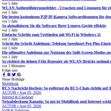
vor 1 Jahr
WLAN Authentifizierungsfehler - Ursachen und Lösungen für ein
vor 1 Jahr
Die besten kostenlosen P2P IP-Kamera Softwarelösungen für de
vor 1 Jahr
So aktualisieren Sie die Software Ihrer Lenovo-Geräte effektiv
vor 1 Jahr
Einfache Schritte zum Verbinden mit Wi-Fi in Windows 11
vor 1 Jahr
Schritt-für-Schritt Anleitung: Telekom Speedport Pro Plus Einri
vor 1 Jahr
Die ultimative Anleitung zur Nutzung des Split-Screen-Modus 
vor 1 Jahr
So richtest du deinen Fritz Repeater als WLAN-Brücke optimal 
vor 3 Monaten
Folge uns
Neue Beiträge
Mobilfunk
RCS Nachricht löschen: So entfernst du RCS-Chats richtig auf
AUTOR • Aug 05, 2026
Internet & Glasfaser
Netzabdeckung Kanada: So gut ist Mobilfunk und Internet wirkl
AUTOR • Aug 05, 2026
VoIP & Telefonie