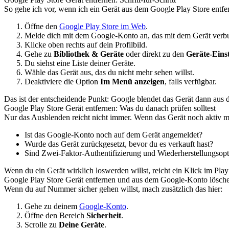
So gehe ich vor, wenn ich ein Gerät aus dem Google Play Store entfer
Öffne den
Google Play Store im Web
.
Melde dich mit dem Google-Konto an, das mit dem Gerät verbu
Klicke oben rechts auf dein Profilbild.
Gehe zu
Bibliothek & Geräte
oder direkt zu den
Geräte-Eins
Du siehst eine Liste deiner Geräte.
Wähle das Gerät aus, das du nicht mehr sehen willst.
Deaktiviere die Option
Im Menü anzeigen
, falls verfügbar.
Das ist der entscheidende Punkt: Google blendet das Gerät dann aus d
Google Play Store Gerät entfernen: Was du danach prüfen solltest
Nur das Ausblenden reicht nicht immer. Wenn das Gerät noch aktiv mit
Ist das Google-Konto noch auf dem Gerät angemeldet?
Wurde das Gerät zurückgesetzt, bevor du es verkauft hast?
Sind Zwei-Faktor-Authentifizierung und Wiederherstellungsopti
Wenn du ein Gerät wirklich loswerden willst, reicht ein Klick im Pl
Google Play Store Gerät entfernen und aus dem Google-Konto lösch
Wenn du auf Nummer sicher gehen willst, mach zusätzlich das hier:
Gehe zu deinem
Google-Konto
.
Öffne den Bereich
Sicherheit
.
Scrolle zu
Deine Geräte
.