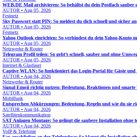
WEB.DE Mail archivieren: So behältst du dein Postfach sauber u
AUTOR • Aug 05, 2026
Festnetz
Sky Passwort statt PIN: So meldest du dich schnell und sicher an
AUTOR • Aug 05, 2026
Festnetz
Yahoo Outlook einrichten: So verbindest du dein Yahoo-Konto mi
AUTOR • Aug 05, 2026
Netzwerke & Router
Telegram Profil teilen: So geht’s schnell, sauber und ohne Umwe
AUTOR • Aug 05, 2026
Internet & Glasfaser
Captive WLAN: So funktioniert das Login-Portal für Gäste un
AUTOR • Aug 04, 2026
Netzwerke & Router
Signal Emoji richtig nutzen: Bedeutung, Reaktionen und smarte
AUTOR • Aug 04, 2026
Mobilfunk
Entsprechen Abkürzungen: Bedeutung, Regeln und wie du sie ri
AUTOR • Aug 04, 2026
Satellitenkommunikation
SAT Anlagen Montage: So gelingt die saubere Installation ohne t
AUTOR • Aug 04, 2026
VoIP & Telefonie
Fax anschließen an der Telefondose: So klappt die Installation oh