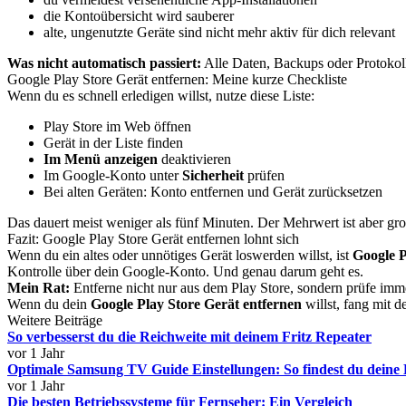
die Kontoübersicht wird sauberer
alte, ungenutzte Geräte sind nicht mehr aktiv für dich relevant
Was nicht automatisch passiert:
Alle Daten, Backups oder Protokol
Google Play Store Gerät entfernen: Meine kurze Checkliste
Wenn du es schnell erledigen willst, nutze diese Liste:
Play Store im Web öffnen
Gerät in der Liste finden
Im Menü anzeigen
deaktivieren
Im Google-Konto unter
Sicherheit
prüfen
Bei alten Geräten: Konto entfernen und Gerät zurücksetzen
Das dauert meist weniger als fünf Minuten. Der Mehrwert ist aber gr
Fazit: Google Play Store Gerät entfernen lohnt sich
Wenn du ein altes oder unnötiges Gerät loswerden willst, ist
Google P
Kontrolle über dein Google-Konto. Und genau darum geht es.
Mein Rat:
Entferne nicht nur aus dem Play Store, sondern prüfe immer
Wenn du dein
Google Play Store Gerät entfernen
willst, fang mit d
Weitere Beiträge
So verbesserst du die Reichweite mit deinem Fritz Repeater
vor 1 Jahr
Optimale Samsung TV Guide Einstellungen: So findest du deine
vor 1 Jahr
Die besten Betriebssysteme für Fernseher: Ein Vergleich