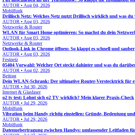
AUTOR • Aug 04, 2026
Mobilfunk
Drillisch Netz: Welches Netz nutzt Drillisch wirklich und was d
AUTOR • Aug 03, 2026
Netzwerke & Router
WLAN für Smart Home optimieren: So machst du dein Netzwerk st
AUTOR • Aug 03, 2026
Netzwerke & Router
Outlook-Link in Chrome öffnen: So klappt es schnell und sauber
AUTOR • Aug 03, 2026
Festnetz
05404 Vorwahl: Welcher Ort steckt dahinter und was du darübe
AUTOR • Aug 02, 2026
Beitrag
Dein WLAN-Schrank: Der ultimative Router-Verstecktrick für 
AUTOR • Jul 30, 2026
Internet & Glasfaser
o2 tv test: Lohnt sich o2 TV wirklich? Mein klarer Praxis-Check
AUTOR • Jul 29, 2026
Mobilfunk
Vibration beim Handy richtig einstellen: Gründe, Bedeutung un
AUTOR • Jul 29, 2026
Mobilfunk
Datenuebertragung zwischen Handys: umfassender Leitfaden für