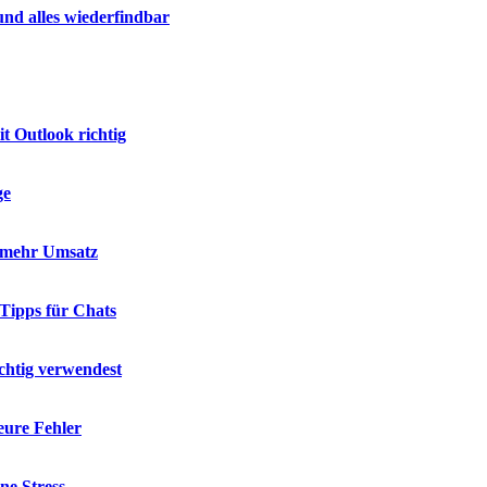
nd alles wiederfindbar
t Outlook richtig
ge
d mehr Umsatz
 Tipps für Chats
chtig verwendest
eure Fehler
ne Stress