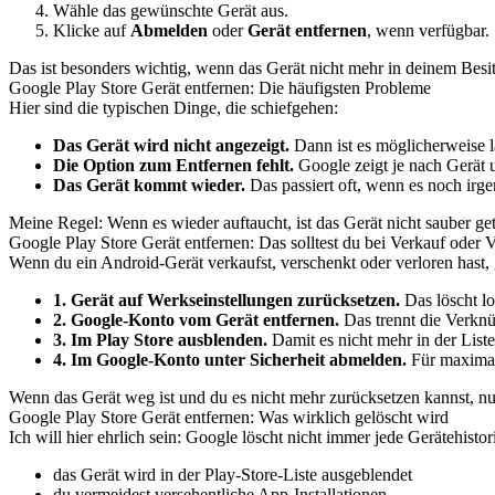
Wähle das gewünschte Gerät aus.
Klicke auf
Abmelden
oder
Gerät entfernen
, wenn verfügbar.
Das ist besonders wichtig, wenn das Gerät nicht mehr in deinem Besi
Google Play Store Gerät entfernen: Die häufigsten Probleme
Hier sind die typischen Dinge, die schiefgehen:
Das Gerät wird nicht angezeigt.
Dann ist es möglicherweise l
Die Option zum Entfernen fehlt.
Google zeigt je nach Gerät u
Das Gerät kommt wieder.
Das passiert oft, wenn es noch irge
Meine Regel: Wenn es wieder auftaucht, ist das Gerät nicht sauber ge
Google Play Store Gerät entfernen: Das solltest du bei Verkauf oder 
Wenn du ein Android-Gerät verkaufst, verschenkt oder verloren hast,
1. Gerät auf Werkseinstellungen zurücksetzen.
Das löscht lo
2. Google-Konto vom Gerät entfernen.
Das trennt die Verkn
3. Im Play Store ausblenden.
Damit es nicht mehr in der Liste
4. Im Google-Konto unter Sicherheit abmelden.
Für maximal
Wenn das Gerät weg ist und du es nicht mehr zurücksetzen kannst, nut
Google Play Store Gerät entfernen: Was wirklich gelöscht wird
Ich will hier ehrlich sein: Google löscht nicht immer jede Gerätehisto
das Gerät wird in der Play-Store-Liste ausgeblendet
du vermeidest versehentliche App-Installationen