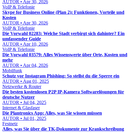
AUTOR • Apr 30, 2026
VoIP & Telefonie
Skype for Business Online (Plan 2): Funktionen, Vorteile und
Kosten
AUTOR • Apr 30, 2026
VoIP & Telefonie
Die Vorwahl 02283: Welche Stadt verbirgt sich dahinter? Ein
umfassender Guide
AUTOR • Apr 10, 2026
VoIP & Telefonie
Die Vorwahl 03579: Alles Wissenswerte über Orte, Kosten und
mehr
AUTOR • Apr 04, 2026
Mobilfunk
Schutz vor Instagram Phishing: So stellst du die Sperre ein
AUTOR • Aug 01, 2025
Netzwerke & Router
Die besten kostenlosen P2P IP-Kamera Softwarelösungen für
deutsche Nutzer
AUTOR • Jul 04, 2025
Internet & Glasfaser
Die Plantronics App: Alles, was Sie wissen müssen
AUTOR • Jul 01, 2025
Festnetz
Alles, was Sie über die TK-Dokumente zur Krankschreibung