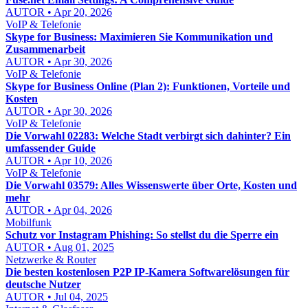
AUTOR • Apr 20, 2026
VoIP & Telefonie
Skype for Business: Maximieren Sie Kommunikation und
Zusammenarbeit
AUTOR • Apr 30, 2026
VoIP & Telefonie
Skype for Business Online (Plan 2): Funktionen, Vorteile und
Kosten
AUTOR • Apr 30, 2026
VoIP & Telefonie
Die Vorwahl 02283: Welche Stadt verbirgt sich dahinter? Ein
umfassender Guide
AUTOR • Apr 10, 2026
VoIP & Telefonie
Die Vorwahl 03579: Alles Wissenswerte über Orte, Kosten und
mehr
AUTOR • Apr 04, 2026
Mobilfunk
Schutz vor Instagram Phishing: So stellst du die Sperre ein
AUTOR • Aug 01, 2025
Netzwerke & Router
Die besten kostenlosen P2P IP-Kamera Softwarelösungen für
deutsche Nutzer
AUTOR • Jul 04, 2025