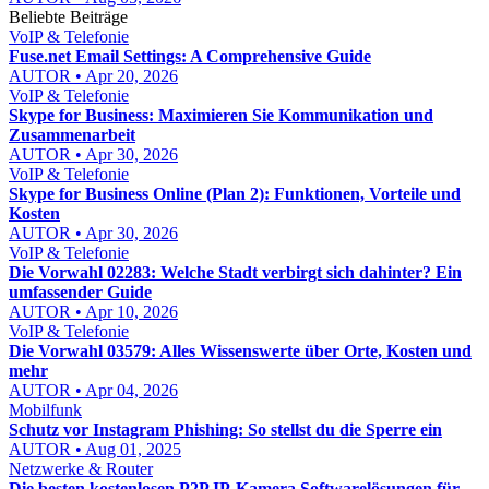
Beliebte Beiträge
VoIP & Telefonie
Fuse.net Email Settings: A Comprehensive Guide
AUTOR • Apr 20, 2026
VoIP & Telefonie
Skype for Business: Maximieren Sie Kommunikation und
Zusammenarbeit
AUTOR • Apr 30, 2026
VoIP & Telefonie
Skype for Business Online (Plan 2): Funktionen, Vorteile und
Kosten
AUTOR • Apr 30, 2026
VoIP & Telefonie
Die Vorwahl 02283: Welche Stadt verbirgt sich dahinter? Ein
umfassender Guide
AUTOR • Apr 10, 2026
VoIP & Telefonie
Die Vorwahl 03579: Alles Wissenswerte über Orte, Kosten und
mehr
AUTOR • Apr 04, 2026
Mobilfunk
Schutz vor Instagram Phishing: So stellst du die Sperre ein
AUTOR • Aug 01, 2025
Netzwerke & Router
Die besten kostenlosen P2P IP-Kamera Softwarelösungen für