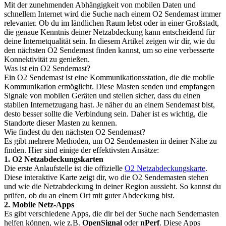
Mit der zunehmenden Abhängigkeit von mobilen Daten und
schnellem Internet wird die Suche nach einem O2 Sendemast immer
relevanter. Ob du im ländlichen Raum lebst oder in einer Großstadt,
die genaue Kenntnis deiner Netzabdeckung kann entscheidend für
deine Internetqualität sein. In diesem Artikel zeigen wir dir, wie du
den nächsten O2 Sendemast finden kannst, um so eine verbesserte
Konnektivität zu genießen.
Was ist ein O2 Sendemast?
Ein O2 Sendemast ist eine Kommunikationsstation, die die mobile
Kommunikation ermöglicht. Diese Masten senden und empfangen
Signale von mobilen Geräten und stellen sicher, dass du einen
stabilen Internetzugang hast. Je näher du an einem Sendemast bist,
desto besser sollte die Verbindung sein. Daher ist es wichtig, die
Standorte dieser Masten zu kennen.
Wie findest du den nächsten O2 Sendemast?
Es gibt mehrere Methoden, um O2 Sendemasten in deiner Nähe zu
finden. Hier sind einige der effektivsten Ansätze:
1. O2 Netzabdeckungskarten
Die erste Anlaufstelle ist die offizielle
O2 Netzabdeckungskarte
.
Diese interaktive Karte zeigt dir, wo die O2 Sendemasten stehen
und wie die Netzabdeckung in deiner Region aussieht. So kannst du
prüfen, ob du an einem Ort mit guter Abdeckung bist.
2. Mobile Netz-Apps
Es gibt verschiedene Apps, die dir bei der Suche nach Sendemasten
helfen können, wie z.B.
OpenSignal
oder
nPerf
. Diese Apps