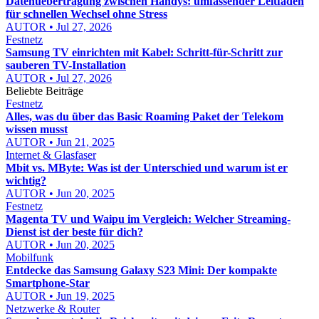
Datenuebertragung zwischen Handys: umfassender Leitfaden
für schnellen Wechsel ohne Stress
AUTOR • Jul 27, 2026
Festnetz
Samsung TV einrichten mit Kabel: Schritt-für-Schritt zur
sauberen TV-Installation
AUTOR • Jul 27, 2026
Beliebte Beiträge
Festnetz
Alles, was du über das Basic Roaming Paket der Telekom
wissen musst
AUTOR • Jun 21, 2025
Internet & Glasfaser
Mbit vs. MByte: Was ist der Unterschied und warum ist er
wichtig?
AUTOR • Jun 20, 2025
Festnetz
Magenta TV und Waipu im Vergleich: Welcher Streaming-
Dienst ist der beste für dich?
AUTOR • Jun 20, 2025
Mobilfunk
Entdecke das Samsung Galaxy S23 Mini: Der kompakte
Smartphone-Star
AUTOR • Jun 19, 2025
Netzwerke & Router