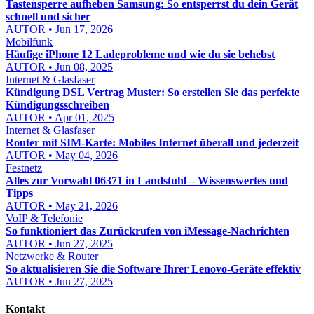
Tastensperre aufheben Samsung: So entsperrst du dein Gerät
schnell und sicher
AUTOR • Jun 17, 2026
Mobilfunk
Häufige iPhone 12 Ladeprobleme und wie du sie behebst
AUTOR • Jun 08, 2025
Internet & Glasfaser
Kündigung DSL Vertrag Muster: So erstellen Sie das perfekte
Kündigungsschreiben
AUTOR • Apr 01, 2025
Internet & Glasfaser
Router mit SIM-Karte: Mobiles Internet überall und jederzeit
AUTOR • May 04, 2026
Festnetz
Alles zur Vorwahl 06371 in Landstuhl – Wissenswertes und
Tipps
AUTOR • May 21, 2026
VoIP & Telefonie
So funktioniert das Zurückrufen von iMessage-Nachrichten
AUTOR • Jun 27, 2025
Netzwerke & Router
So aktualisieren Sie die Software Ihrer Lenovo-Geräte effektiv
AUTOR • Jun 27, 2025
Kontakt