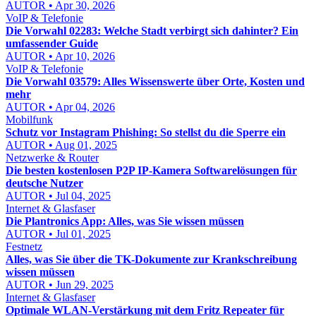
AUTOR • Apr 30, 2026
VoIP & Telefonie
Die Vorwahl 02283: Welche Stadt verbirgt sich dahinter? Ein
umfassender Guide
AUTOR • Apr 10, 2026
VoIP & Telefonie
Die Vorwahl 03579: Alles Wissenswerte über Orte, Kosten und
mehr
AUTOR • Apr 04, 2026
Mobilfunk
Schutz vor Instagram Phishing: So stellst du die Sperre ein
AUTOR • Aug 01, 2025
Netzwerke & Router
Die besten kostenlosen P2P IP-Kamera Softwarelösungen für
deutsche Nutzer
AUTOR • Jul 04, 2025
Internet & Glasfaser
Die Plantronics App: Alles, was Sie wissen müssen
AUTOR • Jul 01, 2025
Festnetz
Alles, was Sie über die TK-Dokumente zur Krankschreibung
wissen müssen
AUTOR • Jun 29, 2025
Internet & Glasfaser
Optimale WLAN-Verstärkung mit dem Fritz Repeater für