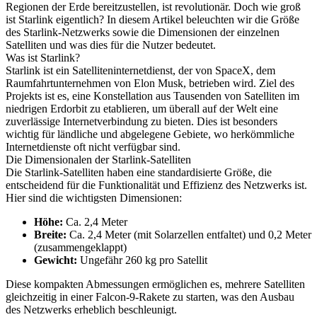
Regionen der Erde bereitzustellen, ist revolutionär. Doch wie groß
ist Starlink eigentlich? In diesem Artikel beleuchten wir die Größe
des Starlink-Netzwerks sowie die Dimensionen der einzelnen
Satelliten und was dies für die Nutzer bedeutet.
Was ist Starlink?
Starlink ist ein Satelliteninternetdienst, der von SpaceX, dem
Raumfahrtunternehmen von Elon Musk, betrieben wird. Ziel des
Projekts ist es, eine Konstellation aus Tausenden von Satelliten im
niedrigen Erdorbit zu etablieren, um überall auf der Welt eine
zuverlässige Internetverbindung zu bieten. Dies ist besonders
wichtig für ländliche und abgelegene Gebiete, wo herkömmliche
Internetdienste oft nicht verfügbar sind.
Die Dimensionalen der Starlink-Satelliten
Die Starlink-Satelliten haben eine standardisierte Größe, die
entscheidend für die Funktionalität und Effizienz des Netzwerks ist.
Hier sind die wichtigsten Dimensionen:
Höhe:
Ca. 2,4 Meter
Breite:
Ca. 2,4 Meter (mit Solarzellen entfaltet) und 0,2 Meter
(zusammengeklappt)
Gewicht:
Ungefähr 260 kg pro Satellit
Diese kompakten Abmessungen ermöglichen es, mehrere Satelliten
gleichzeitig in einer Falcon-9-Rakete zu starten, was den Ausbau
des Netzwerks erheblich beschleunigt.