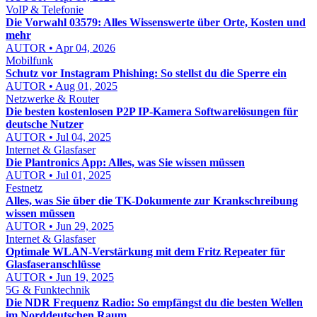
VoIP & Telefonie
Die Vorwahl 03579: Alles Wissenswerte über Orte, Kosten und
mehr
AUTOR • Apr 04, 2026
Mobilfunk
Schutz vor Instagram Phishing: So stellst du die Sperre ein
AUTOR • Aug 01, 2025
Netzwerke & Router
Die besten kostenlosen P2P IP-Kamera Softwarelösungen für
deutsche Nutzer
AUTOR • Jul 04, 2025
Internet & Glasfaser
Die Plantronics App: Alles, was Sie wissen müssen
AUTOR • Jul 01, 2025
Festnetz
Alles, was Sie über die TK-Dokumente zur Krankschreibung
wissen müssen
AUTOR • Jun 29, 2025
Internet & Glasfaser
Optimale WLAN-Verstärkung mit dem Fritz Repeater für
Glasfaseranschlüsse
AUTOR • Jun 19, 2025
5G & Funktechnik
Die NDR Frequenz Radio: So empfängst du die besten Wellen
im Norddeutschen Raum