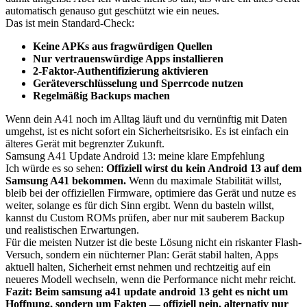
automatisch genauso gut geschützt wie ein neues.
Das ist mein Standard-Check:
Keine APKs aus fragwürdigen Quellen
Nur vertrauenswürdige Apps installieren
2-Faktor-Authentifizierung aktivieren
Geräteverschlüsselung und Sperrcode nutzen
Regelmäßig Backups machen
Wenn dein A41 noch im Alltag läuft und du vernünftig mit Daten
umgehst, ist es nicht sofort ein Sicherheitsrisiko. Es ist einfach ein
älteres Gerät mit begrenzter Zukunft.
Samsung A41 Update Android 13: meine klare Empfehlung
Ich würde es so sehen:
Offiziell wirst du kein Android 13 auf dem
Samsung A41 bekommen.
Wenn du maximale Stabilität willst,
bleib bei der offiziellen Firmware, optimiere das Gerät und nutze es
weiter, solange es für dich Sinn ergibt. Wenn du basteln willst,
kannst du Custom ROMs prüfen, aber nur mit sauberem Backup
und realistischen Erwartungen.
Für die meisten Nutzer ist die beste Lösung nicht ein riskanter Flash-
Versuch, sondern ein nüchterner Plan: Gerät stabil halten, Apps
aktuell halten, Sicherheit ernst nehmen und rechtzeitig auf ein
neueres Modell wechseln, wenn die Performance nicht mehr reicht.
Fazit: Beim samsung a41 update android 13 geht es nicht um
Hoffnung, sondern um Fakten — offiziell nein, alternativ nur