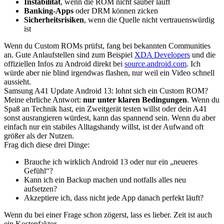
Instabilität
, wenn die ROM nicht sauber läuft
Banking-Apps
oder DRM können zicken
Sicherheitsrisiken
, wenn die Quelle nicht vertrauenswürdig
ist
Wenn du Custom ROMs prüfst, fang bei bekannten Communities
an. Gute Anlaufstellen sind zum Beispiel
XDA Developers
und die
offiziellen Infos zu Android direkt bei
source.android.com
. Ich
würde aber nie blind irgendwas flashen, nur weil ein Video schnell
aussieht.
Samsung A41 Update Android 13: lohnt sich ein Custom ROM?
Meine ehrliche Antwort:
nur unter klaren Bedingungen
. Wenn du
Spaß an Technik hast, ein Zweitgerät testen willst oder dein A41
sonst ausrangieren würdest, kann das spannend sein. Wenn du aber
einfach nur ein stabiles Alltagshandy willst, ist der Aufwand oft
größer als der Nutzen.
Frag dich diese drei Dinge:
Brauche ich wirklich Android 13 oder nur ein „neueres
Gefühl“?
Kann ich ein Backup machen und notfalls alles neu
aufsetzen?
Akzeptiere ich, dass nicht jede App danach perfekt läuft?
Wenn du bei einer Frage schon zögerst, lass es lieber. Zeit ist auch
ein Kostenfaktor.