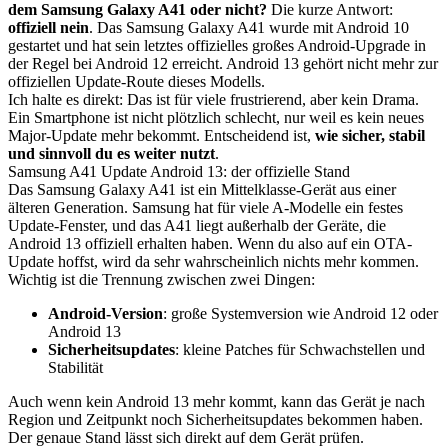
dem Samsung Galaxy A41 oder nicht?
Die kurze Antwort:
offiziell nein
. Das Samsung Galaxy A41 wurde mit Android 10
gestartet und hat sein letztes offizielles großes Android-Upgrade in
der Regel bei Android 12 erreicht. Android 13 gehört nicht mehr zur
offiziellen Update-Route dieses Modells.
Ich halte es direkt: Das ist für viele frustrierend, aber kein Drama.
Ein Smartphone ist nicht plötzlich schlecht, nur weil es kein neues
Major-Update mehr bekommt. Entscheidend ist,
wie sicher, stabil
und sinnvoll du es weiter nutzt
.
Samsung A41 Update Android 13: der offizielle Stand
Das Samsung Galaxy A41 ist ein Mittelklasse-Gerät aus einer
älteren Generation. Samsung hat für viele A-Modelle ein festes
Update-Fenster, und das A41 liegt außerhalb der Geräte, die
Android 13 offiziell erhalten haben. Wenn du also auf ein OTA-
Update hoffst, wird da sehr wahrscheinlich nichts mehr kommen.
Wichtig ist die Trennung zwischen zwei Dingen:
Android-Version
: große Systemversion wie Android 12 oder
Android 13
Sicherheitsupdates
: kleine Patches für Schwachstellen und
Stabilität
Auch wenn kein Android 13 mehr kommt, kann das Gerät je nach
Region und Zeitpunkt noch Sicherheitsupdates bekommen haben.
Der genaue Stand lässt sich direkt auf dem Gerät prüfen.