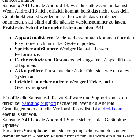
Samsung A41 Update Android 13: was du stattdessen tun kannst
Wenn Android 13 nicht offiziell kommt, heißt das nicht, dass dein
Gerät direkt ersetzt werden muss. Ich würde das Gerät eher
optimieren, statt blind auf die nächste Versionsnummer zu jagen.
Praktische Schritte für mehr Leben aus dem A41
Apps aktualisieren
: Viele Verbesserungen kommen über den
Play Store, nicht nur über Systemupdates.
Speicher aufräumen
: Weniger Ballast = bessere
Performance.
Cache reduzieren
: Besonders bei langsamen Apps hilft das
oft spürbar.
Akku prüfen
: Ein schwacher Akku fühlt sich wie ein altes
System an.
Leichte Launcher nutzen
: Weniger Effekte, mehr
Geschwindigkeit.
Für offizielle Samsung-Infos zu Software und Support kannst du
direkt bei
Samsung Support
nachsehen. Wenn du Android-
Grundlagen oder aktuelle Versionsinfos willst, ist
android.com
ebenfalls sinnvoll.
Samsung A41 Update Android 13: wie sicher ist das Gerät ohne
Update?
Ein älteres Smartphone kann sicher genug sein, wenn du sauber
damit umgehst. Aber ich würde nicht so tun, als wäre ein altes Gerät