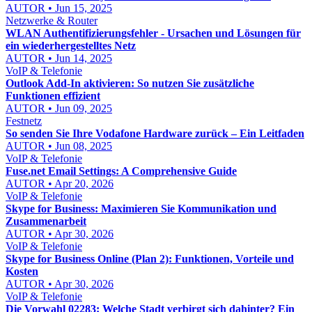
AUTOR • Jun 15, 2025
Netzwerke & Router
WLAN Authentifizierungsfehler - Ursachen und Lösungen für
ein wiederhergestelltes Netz
AUTOR • Jun 14, 2025
VoIP & Telefonie
Outlook Add-In aktivieren: So nutzen Sie zusätzliche
Funktionen effizient
AUTOR • Jun 09, 2025
Festnetz
So senden Sie Ihre Vodafone Hardware zurück – Ein Leitfaden
AUTOR • Jun 08, 2025
VoIP & Telefonie
Fuse.net Email Settings: A Comprehensive Guide
AUTOR • Apr 20, 2026
VoIP & Telefonie
Skype for Business: Maximieren Sie Kommunikation und
Zusammenarbeit
AUTOR • Apr 30, 2026
VoIP & Telefonie
Skype for Business Online (Plan 2): Funktionen, Vorteile und
Kosten
AUTOR • Apr 30, 2026
VoIP & Telefonie
Die Vorwahl 02283: Welche Stadt verbirgt sich dahinter? Ein