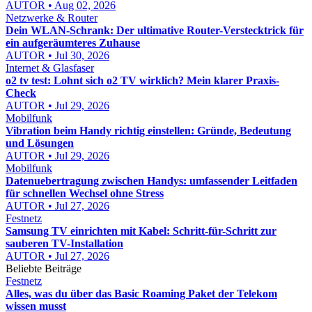
AUTOR • Aug 02, 2026
Netzwerke & Router
Dein WLAN-Schrank: Der ultimative Router-Verstecktrick für
ein aufgeräumteres Zuhause
AUTOR • Jul 30, 2026
Internet & Glasfaser
o2 tv test: Lohnt sich o2 TV wirklich? Mein klarer Praxis-
Check
AUTOR • Jul 29, 2026
Mobilfunk
Vibration beim Handy richtig einstellen: Gründe, Bedeutung
und Lösungen
AUTOR • Jul 29, 2026
Mobilfunk
Datenuebertragung zwischen Handys: umfassender Leitfaden
für schnellen Wechsel ohne Stress
AUTOR • Jul 27, 2026
Festnetz
Samsung TV einrichten mit Kabel: Schritt-für-Schritt zur
sauberen TV-Installation
AUTOR • Jul 27, 2026
Beliebte Beiträge
Festnetz
Alles, was du über das Basic Roaming Paket der Telekom
wissen musst