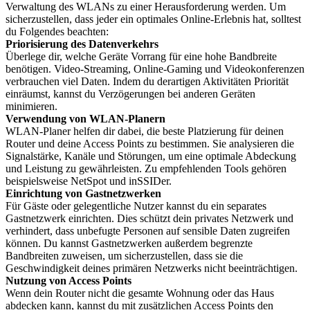
Verwaltung des WLANs zu einer Herausforderung werden. Um
sicherzustellen, dass jeder ein optimales Online-Erlebnis hat, solltest
du Folgendes beachten:
Priorisierung des Datenverkehrs
Überlege dir, welche Geräte Vorrang für eine hohe Bandbreite
benötigen. Video-Streaming, Online-Gaming und Videokonferenzen
verbrauchen viel Daten. Indem du derartigen Aktivitäten Priorität
einräumst, kannst du Verzögerungen bei anderen Geräten
minimieren.
Verwendung von WLAN-Planern
WLAN-Planer helfen dir dabei, die beste Platzierung für deinen
Router und deine Access Points zu bestimmen. Sie analysieren die
Signalstärke, Kanäle und Störungen, um eine optimale Abdeckung
und Leistung zu gewährleisten. Zu empfehlenden Tools gehören
beispielsweise NetSpot und inSSIDer.
Einrichtung von Gastnetzwerken
Für Gäste oder gelegentliche Nutzer kannst du ein separates
Gastnetzwerk einrichten. Dies schützt dein privates Netzwerk und
verhindert, dass unbefugte Personen auf sensible Daten zugreifen
können. Du kannst Gastnetzwerken außerdem begrenzte
Bandbreiten zuweisen, um sicherzustellen, dass sie die
Geschwindigkeit deines primären Netzwerks nicht beeinträchtigen.
Nutzung von Access Points
Wenn dein Router nicht die gesamte Wohnung oder das Haus
abdecken kann, kannst du mit zusätzlichen Access Points den