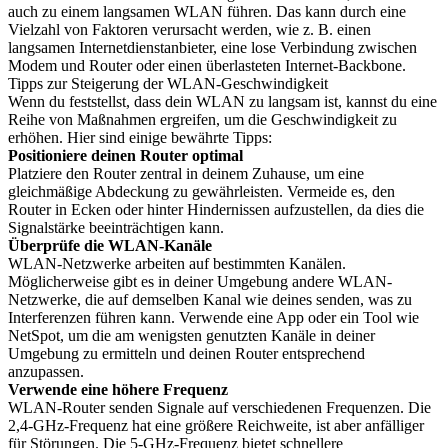
auch zu einem langsamen WLAN führen. Das kann durch eine
Vielzahl von Faktoren verursacht werden, wie z. B. einen
langsamen Internetdienstanbieter, eine lose Verbindung zwischen
Modem und Router oder einen überlasteten Internet-Backbone.
Tipps zur Steigerung der WLAN-Geschwindigkeit
Wenn du feststellst, dass dein WLAN zu langsam ist, kannst du eine
Reihe von Maßnahmen ergreifen, um die Geschwindigkeit zu
erhöhen. Hier sind einige bewährte Tipps:
Positioniere deinen Router optimal
Platziere den Router zentral in deinem Zuhause, um eine
gleichmäßige Abdeckung zu gewährleisten. Vermeide es, den
Router in Ecken oder hinter Hindernissen aufzustellen, da dies die
Signalstärke beeinträchtigen kann.
Überprüfe die WLAN-Kanäle
WLAN-Netzwerke arbeiten auf bestimmten Kanälen.
Möglicherweise gibt es in deiner Umgebung andere WLAN-
Netzwerke, die auf demselben Kanal wie deines senden, was zu
Interferenzen führen kann. Verwende eine App oder ein Tool wie
NetSpot, um die am wenigsten genutzten Kanäle in deiner
Umgebung zu ermitteln und deinen Router entsprechend
anzupassen.
Verwende eine höhere Frequenz
WLAN-Router senden Signale auf verschiedenen Frequenzen. Die
2,4-GHz-Frequenz hat eine größere Reichweite, ist aber anfälliger
für Störungen. Die 5-GHz-Frequenz bietet schnellere