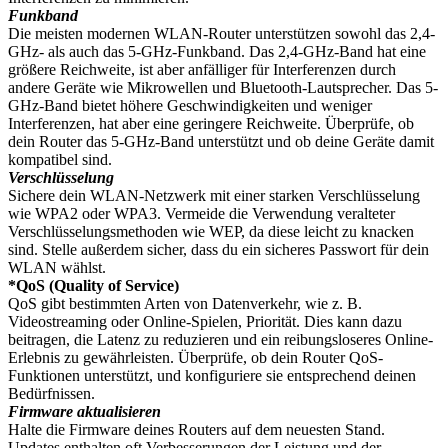
Funkband
Die meisten modernen WLAN-Router unterstützen sowohl das 2,4-
GHz- als auch das 5-GHz-Funkband. Das 2,4-GHz-Band hat eine
größere Reichweite, ist aber anfälliger für Interferenzen durch
andere Geräte wie Mikrowellen und Bluetooth-Lautsprecher. Das 5-
GHz-Band bietet höhere Geschwindigkeiten und weniger
Interferenzen, hat aber eine geringere Reichweite. Überprüfe, ob
dein Router das 5-GHz-Band unterstützt und ob deine Geräte damit
kompatibel sind.
Verschlüsselung
Sichere dein WLAN-Netzwerk mit einer starken Verschlüsselung
wie WPA2 oder WPA3. Vermeide die Verwendung veralteter
Verschlüsselungsmethoden wie WEP, da diese leicht zu knacken
sind. Stelle außerdem sicher, dass du ein sicheres Passwort für dein
WLAN wählst.
*
QoS (Quality of Service)
QoS gibt bestimmten Arten von Datenverkehr, wie z. B.
Videostreaming oder Online-Spielen, Priorität. Dies kann dazu
beitragen, die Latenz zu reduzieren und ein reibungsloseres Online-
Erlebnis zu gewährleisten. Überprüfe, ob dein Router QoS-
Funktionen unterstützt, und konfiguriere sie entsprechend deinen
Bedürfnissen.
Firmware aktualisieren
Halte die Firmware deines Routers auf dem neuesten Stand.
Updates enthalten oft Verbesserungen der Leistung und der