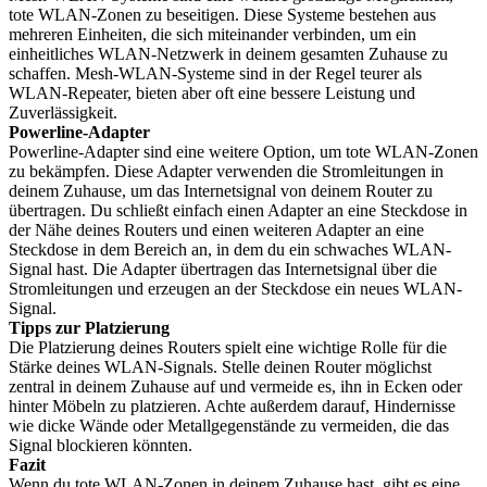
tote WLAN-Zonen zu beseitigen. Diese Systeme bestehen aus
mehreren Einheiten, die sich miteinander verbinden, um ein
einheitliches WLAN-Netzwerk in deinem gesamten Zuhause zu
schaffen. Mesh-WLAN-Systeme sind in der Regel teurer als
WLAN-Repeater, bieten aber oft eine bessere Leistung und
Zuverlässigkeit.
Powerline-Adapter
Powerline-Adapter sind eine weitere Option, um tote WLAN-Zonen
zu bekämpfen. Diese Adapter verwenden die Stromleitungen in
deinem Zuhause, um das Internetsignal von deinem Router zu
übertragen. Du schließt einfach einen Adapter an eine Steckdose in
der Nähe deines Routers und einen weiteren Adapter an eine
Steckdose in dem Bereich an, in dem du ein schwaches WLAN-
Signal hast. Die Adapter übertragen das Internetsignal über die
Stromleitungen und erzeugen an der Steckdose ein neues WLAN-
Signal.
Tipps zur Platzierung
Die Platzierung deines Routers spielt eine wichtige Rolle für die
Stärke deines WLAN-Signals. Stelle deinen Router möglichst
zentral in deinem Zuhause auf und vermeide es, ihn in Ecken oder
hinter Möbeln zu platzieren. Achte außerdem darauf, Hindernisse
wie dicke Wände oder Metallgegenstände zu vermeiden, die das
Signal blockieren könnten.
Fazit
Wenn du tote WLAN-Zonen in deinem Zuhause hast, gibt es eine