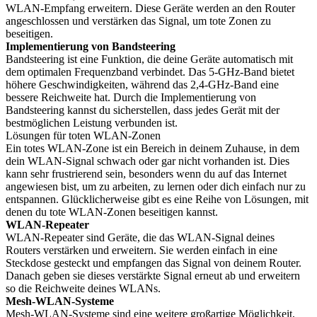
WLAN-Empfang erweitern. Diese Geräte werden an den Router
angeschlossen und verstärken das Signal, um tote Zonen zu
beseitigen.
Implementierung von Bandsteering
Bandsteering ist eine Funktion, die deine Geräte automatisch mit
dem optimalen Frequenzband verbindet. Das 5-GHz-Band bietet
höhere Geschwindigkeiten, während das 2,4-GHz-Band eine
bessere Reichweite hat. Durch die Implementierung von
Bandsteering kannst du sicherstellen, dass jedes Gerät mit der
bestmöglichen Leistung verbunden ist.
Lösungen für toten WLAN-Zonen
Ein totes WLAN-Zone ist ein Bereich in deinem Zuhause, in dem
dein WLAN-Signal schwach oder gar nicht vorhanden ist. Dies
kann sehr frustrierend sein, besonders wenn du auf das Internet
angewiesen bist, um zu arbeiten, zu lernen oder dich einfach nur zu
entspannen. Glücklicherweise gibt es eine Reihe von Lösungen, mit
denen du tote WLAN-Zonen beseitigen kannst.
WLAN-Repeater
WLAN-Repeater sind Geräte, die das WLAN-Signal deines
Routers verstärken und erweitern. Sie werden einfach in eine
Steckdose gesteckt und empfangen das Signal von deinem Router.
Danach geben sie dieses verstärkte Signal erneut ab und erweitern
so die Reichweite deines WLANs.
Mesh-WLAN-Systeme
Mesh-WLAN-Systeme sind eine weitere großartige Möglichkeit,