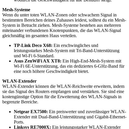
Mesh-Systeme
Wenn du unter toten WLAN-Zonen oder schwachem Signal in
bestimmten Bereichen deines Zuhauses leidest, solltest du ein Mesh-
System in Betracht ziehen. Mesh-Systeme bestehen aus mehreren
miteinander verbundenen Knotenpunkten, die das WLAN-Signal
gleichmäßig im gesamten Haus verteilen.
TP-Link Deco X68:
Ein erschwingliches und
leistungsstarkes Mesh-System mit Tri-Band-Unterstützung
und Wi-Fi 6-Standard.
Asus ZenWiFi AX XT8:
Ein High-End-Mesh-System mit
Wi-Fi 6E-Unterstützung, das ein dediziertes 6-GHz-Band für
eine noch höhere Geschwindigkeit bietet.
WLAN-Extender
WLAN-Extender können die WLAN-Reichweite erweitern, indem
sie das Signal des Routers empfangen und verstärken. Sie sind eine
kostengünstige Option für die Erweiterung des WLAN-Signals in
begrenzte Bereiche.
Netgear EX7500:
Ein preiswerter und zuverlässiger WLAN-
Extender mit Dual-Band-Unterstützung und Gigabit-Ethernet-
Ports.
Linksys RE7000X:
Ein leistungsstarker WLAN-Extender