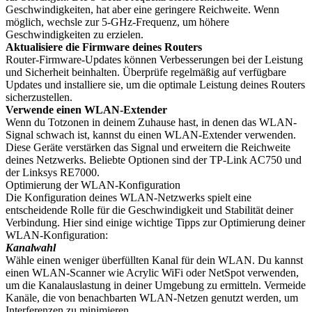
Geschwindigkeiten, hat aber eine geringere Reichweite. Wenn
möglich, wechsle zur 5-GHz-Frequenz, um höhere
Geschwindigkeiten zu erzielen.
Aktualisiere die Firmware deines Routers
Router-Firmware-Updates können Verbesserungen bei der Leistung
und Sicherheit beinhalten. Überprüfe regelmäßig auf verfügbare
Updates und installiere sie, um die optimale Leistung deines Routers
sicherzustellen.
Verwende einen WLAN-Extender
Wenn du Totzonen in deinem Zuhause hast, in denen das WLAN-
Signal schwach ist, kannst du einen WLAN-Extender verwenden.
Diese Geräte verstärken das Signal und erweitern die Reichweite
deines Netzwerks. Beliebte Optionen sind der TP-Link AC750 und
der Linksys RE7000.
Optimierung der WLAN-Konfiguration
Die Konfiguration deines WLAN-Netzwerks spielt eine
entscheidende Rolle für die Geschwindigkeit und Stabilität deiner
Verbindung. Hier sind einige wichtige Tipps zur Optimierung deiner
WLAN-Konfiguration:
Kanalwahl
Wähle einen weniger überfüllten Kanal für dein WLAN. Du kannst
einen WLAN-Scanner wie Acrylic WiFi oder NetSpot verwenden,
um die Kanalauslastung in deiner Umgebung zu ermitteln. Vermeide
Kanäle, die von benachbarten WLAN-Netzen genutzt werden, um
Interferenzen zu minimieren.