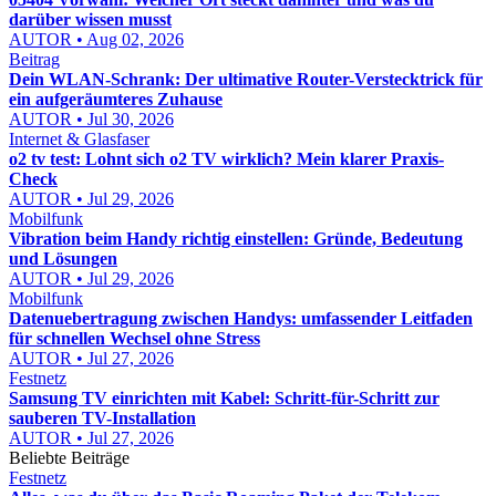
darüber wissen musst
AUTOR • Aug 02, 2026
Beitrag
Dein WLAN-Schrank: Der ultimative Router-Verstecktrick für
ein aufgeräumteres Zuhause
AUTOR • Jul 30, 2026
Internet & Glasfaser
o2 tv test: Lohnt sich o2 TV wirklich? Mein klarer Praxis-
Check
AUTOR • Jul 29, 2026
Mobilfunk
Vibration beim Handy richtig einstellen: Gründe, Bedeutung
und Lösungen
AUTOR • Jul 29, 2026
Mobilfunk
Datenuebertragung zwischen Handys: umfassender Leitfaden
für schnellen Wechsel ohne Stress
AUTOR • Jul 27, 2026
Festnetz
Samsung TV einrichten mit Kabel: Schritt-für-Schritt zur
sauberen TV-Installation
AUTOR • Jul 27, 2026
Beliebte Beiträge
Festnetz