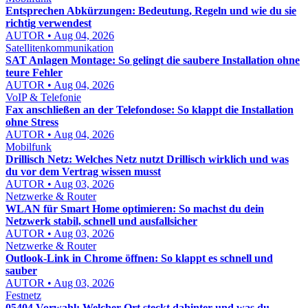
Entsprechen Abkürzungen: Bedeutung, Regeln und wie du sie
richtig verwendest
AUTOR • Aug 04, 2026
Satellitenkommunikation
SAT Anlagen Montage: So gelingt die saubere Installation ohne
teure Fehler
AUTOR • Aug 04, 2026
VoIP & Telefonie
Fax anschließen an der Telefondose: So klappt die Installation
ohne Stress
AUTOR • Aug 04, 2026
Mobilfunk
Drillisch Netz: Welches Netz nutzt Drillisch wirklich und was
du vor dem Vertrag wissen musst
AUTOR • Aug 03, 2026
Netzwerke & Router
WLAN für Smart Home optimieren: So machst du dein
Netzwerk stabil, schnell und ausfallsicher
AUTOR • Aug 03, 2026
Netzwerke & Router
Outlook-Link in Chrome öffnen: So klappt es schnell und
sauber
AUTOR • Aug 03, 2026
Festnetz
05404 Vorwahl: Welcher Ort steckt dahinter und was du