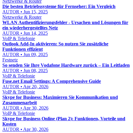
Netzwerke & Router
Die besten Betriebssysteme für Fernseher: Ein Vergleich
AUTOR • Jun 15, 2025
Netzwerke & Router
WLAN Authentifizierungsfehler - Ursachen und Lösungen für
ein wiederhergestelltes Netz
AUTOR • Jun 14, 2025
VoIP & Telefonie
Outlook Add-In aktivieren: So nutzen Sie zusätzliche
Funktionen effizient
AUTOR • Jun 09, 2025
Festnetz
So senden Sie Ihre Vodafone Hardware zurück – Ein Leitfaden
AUTOR • Jun 08, 2025
VoIP & Telefonie
Fuse.net Email Settings: A Comprehensive Guide
AUTOR • Apr 20, 2026
VoIP & Telefonie
Skype for Business: Maximieren Sie Kommunikation und
Zusammenarbeit
AUTOR • Apr 30, 2026
VoIP & Telefonie
Skype for Business Online (Plan 2): Funktionen, Vorteile und
Kosten
AUTOR • Apr 30, 2026