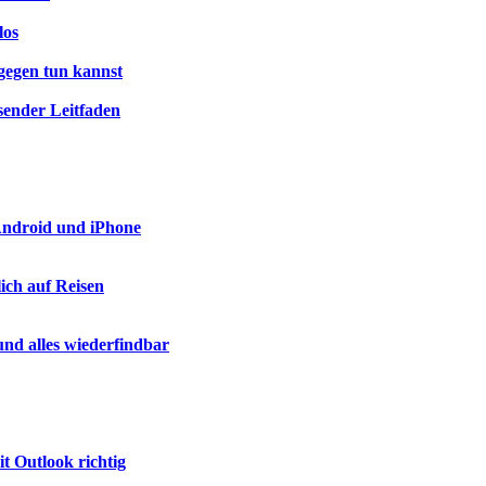
los
gegen tun kannst
sender Leitfaden
 Android und iPhone
ich auf Reisen
nd alles wiederfindbar
t Outlook richtig