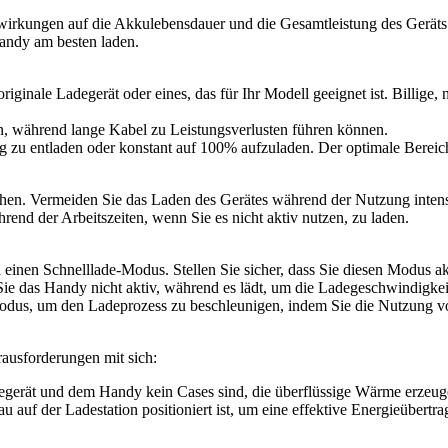
wirkungen auf die Akkulebensdauer und die Gesamtleistung des Geräts h
Handy am besten laden.
originale Ladegerät oder eines, das für Ihr Modell geeignet ist. Billige
n, während lange Kabel zu Leistungsverlusten führen können.
dig zu entladen oder konstant auf 100% aufzuladen. Der optimale Bere
en. Vermeiden Sie das Laden des Gerätes während der Nutzung intensi
rend der Arbeitszeiten, wenn Sie es nicht aktiv nutzen, zu laden.
einen Schnelllade-Modus. Stellen Sie sicher, dass Sie diesen Modus ak
ie das Handy nicht aktiv, während es lädt, um die Ladegeschwindigkei
modus, um den Ladeprozess zu beschleunigen, indem Sie die Nutzung 
rausforderungen mit sich:
egerät und dem Handy kein Cases sind, die überflüssige Wärme erzeu
au auf der Ladestation positioniert ist, um eine effektive Energieübertr