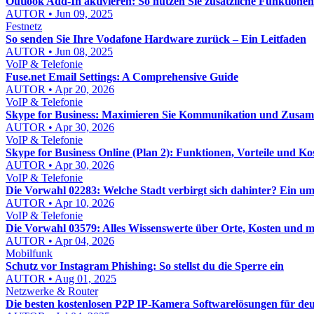
Outlook Add-In aktivieren: So nutzen Sie zusätzliche Funktionen 
AUTOR • Jun 09, 2025
Festnetz
So senden Sie Ihre Vodafone Hardware zurück – Ein Leitfaden
AUTOR • Jun 08, 2025
VoIP & Telefonie
Fuse.net Email Settings: A Comprehensive Guide
AUTOR • Apr 20, 2026
VoIP & Telefonie
Skype for Business: Maximieren Sie Kommunikation und Zusa
AUTOR • Apr 30, 2026
VoIP & Telefonie
Skype for Business Online (Plan 2): Funktionen, Vorteile und Ko
AUTOR • Apr 30, 2026
VoIP & Telefonie
Die Vorwahl 02283: Welche Stadt verbirgt sich dahinter? Ein u
AUTOR • Apr 10, 2026
VoIP & Telefonie
Die Vorwahl 03579: Alles Wissenswerte über Orte, Kosten und 
AUTOR • Apr 04, 2026
Mobilfunk
Schutz vor Instagram Phishing: So stellst du die Sperre ein
AUTOR • Aug 01, 2025
Netzwerke & Router
Die besten kostenlosen P2P IP-Kamera Softwarelösungen für de