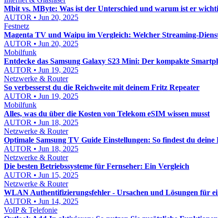
Mbit vs. MByte: Was ist der Unterschied und warum ist er wicht
AUTOR • Jun 20, 2025
Festnetz
Magenta TV und Waipu im Vergleich: Welcher Streaming-Dienst i
AUTOR • Jun 20, 2025
Mobilfunk
Entdecke das Samsung Galaxy S23 Mini: Der kompakte Smartp
AUTOR • Jun 19, 2025
Netzwerke & Router
So verbesserst du die Reichweite mit deinem Fritz Repeater
AUTOR • Jun 19, 2025
Mobilfunk
Alles, was du über die Kosten von Telekom eSIM wissen musst
AUTOR • Jun 18, 2025
Netzwerke & Router
Optimale Samsung TV Guide Einstellungen: So findest du deine
AUTOR • Jun 18, 2025
Netzwerke & Router
Die besten Betriebssysteme für Fernseher: Ein Vergleich
AUTOR • Jun 15, 2025
Netzwerke & Router
WLAN Authentifizierungsfehler - Ursachen und Lösungen für ein
AUTOR • Jun 14, 2025
VoIP & Telefonie