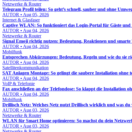
Netzwerke & Router
Telegram Profil teilen: So geht’s schnell, sauber und ohne Umwe
AUTOR • Aug 05, 2026
Internet & Glasfaser
Captive WLAN: So funktioniert das Login-Portal für Gäste un
AUTOR • Aug 04, 2026
Netzwerke & Router
Signal Emoji richtig nutzen: Bedeutung, Reaktionen und smarte
AUTOR • Aug 04, 2026
Mobilfunk
Entsprechen Abkürzungen: Bedeutung, Regeln und wie du sie ri
AUTOR • Aug 04, 2026
Satellitenkommunikation
SAT Anlagen Montage: So gelingt die saubere Installation ohne t
AUTOR • Aug 04, 2026
VoIP & Telefonie
Fax anschließen an der Telefondose: So klappt die Installation oh
AUTOR • Aug 04, 2026
Mobilfunk
Drillisch Netz: Welches Netz nutzt Drillisch wirklich und was d
AUTOR • Aug 03, 2026
Netzwerke & Router
WLAN für Smart Home optimieren: So machst du dein Netzwerk st
AUTOR • Aug 03, 2026
Netzwerke & Router