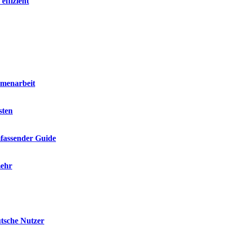
effizient
mmenarbeit
sten
mfassender Guide
mehr
utsche Nutzer