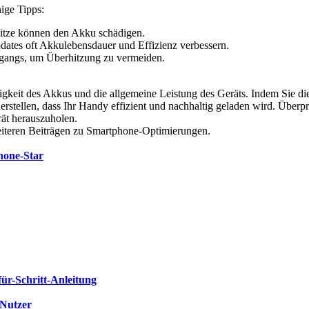
nige Tipps:
itze können den Akku schädigen.
dates oft Akkulebensdauer und Effizienz verbessern.
rgangs, um Überhitzung zu vermeiden.
bigkeit des Akkus und die allgemeine Leistung des Geräts. Indem Sie d
erstellen, dass Ihr Handy effizient und nachhaltig geladen wird. Übe
ät herauszuholen.
eiteren Beiträgen zu Smartphone-Optimierungen.
hone-Star
für-Schritt-Anleitung
-Nutzer