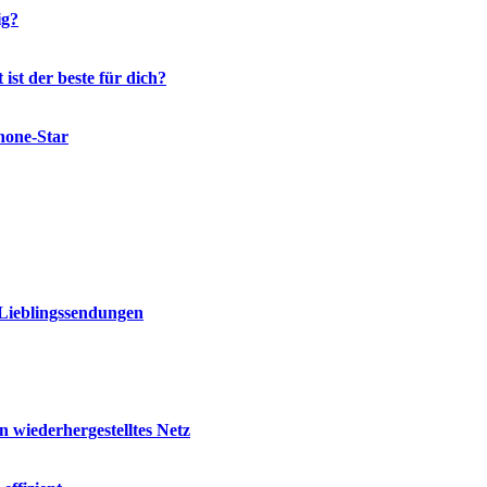
ig?
st der beste für dich?
hone-Star
 Lieblingssendungen
 wiederhergestelltes Netz