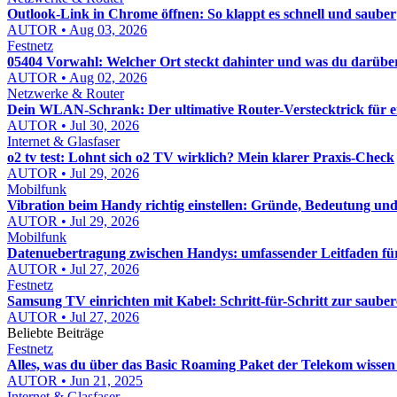
Outlook-Link in Chrome öffnen: So klappt es schnell und sauber
AUTOR • Aug 03, 2026
Festnetz
05404 Vorwahl: Welcher Ort steckt dahinter und was du darübe
AUTOR • Aug 02, 2026
Netzwerke & Router
Dein WLAN-Schrank: Der ultimative Router-Verstecktrick für 
AUTOR • Jul 30, 2026
Internet & Glasfaser
o2 tv test: Lohnt sich o2 TV wirklich? Mein klarer Praxis-Check
AUTOR • Jul 29, 2026
Mobilfunk
Vibration beim Handy richtig einstellen: Gründe, Bedeutung un
AUTOR • Jul 29, 2026
Mobilfunk
Datenuebertragung zwischen Handys: umfassender Leitfaden für
AUTOR • Jul 27, 2026
Festnetz
Samsung TV einrichten mit Kabel: Schritt-für-Schritt zur sauber
AUTOR • Jul 27, 2026
Beliebte Beiträge
Festnetz
Alles, was du über das Basic Roaming Paket der Telekom wissen
AUTOR • Jun 21, 2025
Internet & Glasfaser