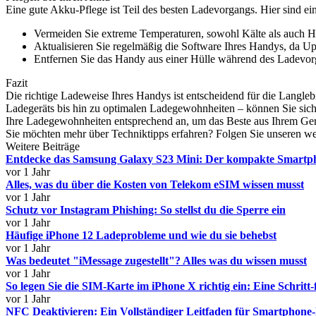
Eine gute Akku-Pflege ist Teil des besten Ladevorgangs. Hier sind ei
Vermeiden Sie extreme Temperaturen, sowohl Kälte als auch H
Aktualisieren Sie regelmäßig die Software Ihres Handys, da Up
Entfernen Sie das Handy aus einer Hülle während des Ladevo
Fazit
Die richtige Ladeweise Ihres Handys ist entscheidend für die Langle
Ladegeräts bis hin zu optimalen Ladegewohnheiten – können Sie sich
Ihre Ladegewohnheiten entsprechend an, um das Beste aus Ihrem Ger
Sie möchten mehr über Techniktipps erfahren? Folgen Sie unseren w
Weitere Beiträge
Entdecke das Samsung Galaxy S23 Mini: Der kompakte Smartp
vor 1 Jahr
Alles, was du über die Kosten von Telekom eSIM wissen musst
vor 1 Jahr
Schutz vor Instagram Phishing: So stellst du die Sperre ein
vor 1 Jahr
Häufige iPhone 12 Ladeprobleme und wie du sie behebst
vor 1 Jahr
Was bedeutet "iMessage zugestellt"? Alles was du wissen musst
vor 1 Jahr
So legen Sie die SIM-Karte im iPhone X richtig ein: Eine Schritt-
vor 1 Jahr
NFC Deaktivieren: Ein Vollständiger Leitfaden für Smartphone