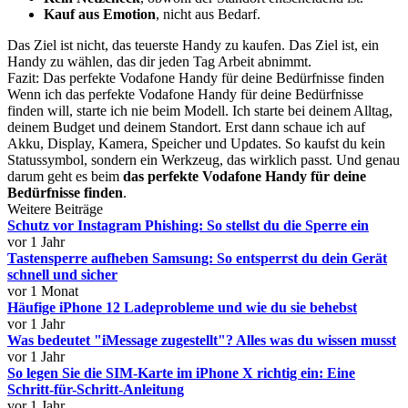
Kauf aus Emotion
, nicht aus Bedarf.
Das Ziel ist nicht, das teuerste Handy zu kaufen. Das Ziel ist, ein
Handy zu wählen, das dir jeden Tag Arbeit abnimmt.
Fazit: Das perfekte Vodafone Handy für deine Bedürfnisse finden
Wenn ich das perfekte Vodafone Handy für deine Bedürfnisse
finden will, starte ich nie beim Modell. Ich starte bei deinem Alltag,
deinem Budget und deinem Standort. Erst dann schaue ich auf
Akku, Display, Kamera, Speicher und Updates. So kaufst du kein
Statussymbol, sondern ein Werkzeug, das wirklich passt. Und genau
darum geht es beim
das perfekte Vodafone Handy für deine
Bedürfnisse finden
.
Weitere Beiträge
Schutz vor Instagram Phishing: So stellst du die Sperre ein
vor 1 Jahr
Tastensperre aufheben Samsung: So entsperrst du dein Gerät
schnell und sicher
vor 1 Monat
Häufige iPhone 12 Ladeprobleme und wie du sie behebst
vor 1 Jahr
Was bedeutet "iMessage zugestellt"? Alles was du wissen musst
vor 1 Jahr
So legen Sie die SIM-Karte im iPhone X richtig ein: Eine
Schritt-für-Schritt-Anleitung
vor 1 Jahr