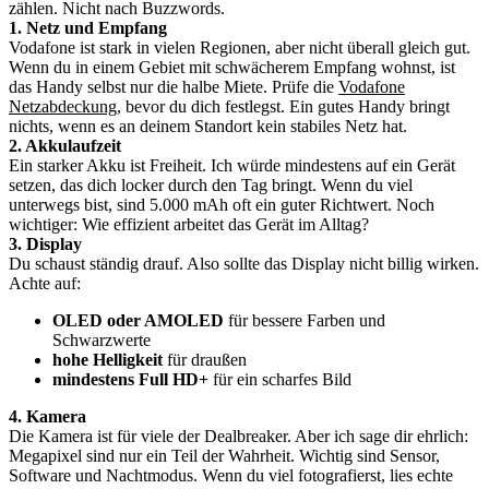
zählen. Nicht nach Buzzwords.
1. Netz und Empfang
Vodafone ist stark in vielen Regionen, aber nicht überall gleich gut.
Wenn du in einem Gebiet mit schwächerem Empfang wohnst, ist
das Handy selbst nur die halbe Miete. Prüfe die
Vodafone
Netzabdeckung
, bevor du dich festlegst. Ein gutes Handy bringt
nichts, wenn es an deinem Standort kein stabiles Netz hat.
2. Akkulaufzeit
Ein starker Akku ist Freiheit. Ich würde mindestens auf ein Gerät
setzen, das dich locker durch den Tag bringt. Wenn du viel
unterwegs bist, sind 5.000 mAh oft ein guter Richtwert. Noch
wichtiger: Wie effizient arbeitet das Gerät im Alltag?
3. Display
Du schaust ständig drauf. Also sollte das Display nicht billig wirken.
Achte auf:
OLED oder AMOLED
für bessere Farben und
Schwarzwerte
hohe Helligkeit
für draußen
mindestens Full HD+
für ein scharfes Bild
4. Kamera
Die Kamera ist für viele der Dealbreaker. Aber ich sage dir ehrlich:
Megapixel sind nur ein Teil der Wahrheit. Wichtig sind Sensor,
Software und Nachtmodus. Wenn du viel fotografierst, lies echte