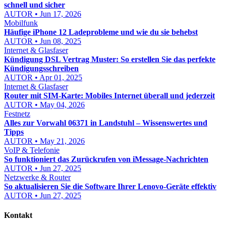
schnell und sicher
AUTOR • Jun 17, 2026
Mobilfunk
Häufige iPhone 12 Ladeprobleme und wie du sie behebst
AUTOR • Jun 08, 2025
Internet & Glasfaser
Kündigung DSL Vertrag Muster: So erstellen Sie das perfekte
Kündigungsschreiben
AUTOR • Apr 01, 2025
Internet & Glasfaser
Router mit SIM-Karte: Mobiles Internet überall und jederzeit
AUTOR • May 04, 2026
Festnetz
Alles zur Vorwahl 06371 in Landstuhl – Wissenswertes und
Tipps
AUTOR • May 21, 2026
VoIP & Telefonie
So funktioniert das Zurückrufen von iMessage-Nachrichten
AUTOR • Jun 27, 2025
Netzwerke & Router
So aktualisieren Sie die Software Ihrer Lenovo-Geräte effektiv
AUTOR • Jun 27, 2025
Kontakt