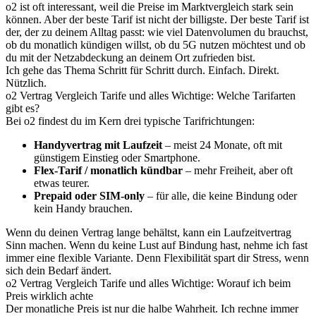
o2 ist oft interessant, weil die Preise im Marktvergleich stark sein
können. Aber der beste Tarif ist nicht der billigste. Der beste Tarif ist
der, der zu deinem Alltag passt: wie viel Datenvolumen du brauchst,
ob du monatlich kündigen willst, ob du 5G nutzen möchtest und ob
du mit der Netzabdeckung an deinem Ort zufrieden bist.
Ich gehe das Thema Schritt für Schritt durch. Einfach. Direkt.
Nützlich.
o2 Vertrag Vergleich Tarife und alles Wichtige: Welche Tarifarten
gibt es?
Bei o2 findest du im Kern drei typische Tarifrichtungen:
Handyvertrag mit Laufzeit
– meist 24 Monate, oft mit
günstigem Einstieg oder Smartphone.
Flex-Tarif / monatlich kündbar
– mehr Freiheit, aber oft
etwas teurer.
Prepaid oder SIM-only
– für alle, die keine Bindung oder
kein Handy brauchen.
Wenn du deinen Vertrag lange behältst, kann ein Laufzeitvertrag
Sinn machen. Wenn du keine Lust auf Bindung hast, nehme ich fast
immer eine flexible Variante. Denn Flexibilität spart dir Stress, wenn
sich dein Bedarf ändert.
o2 Vertrag Vergleich Tarife und alles Wichtige: Worauf ich beim
Preis wirklich achte
Der monatliche Preis ist nur die halbe Wahrheit. Ich rechne immer