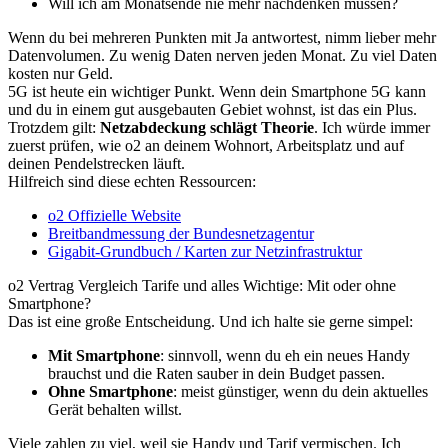
Will ich am Monatsende nie mehr nachdenken müssen?
Wenn du bei mehreren Punkten mit Ja antwortest, nimm lieber mehr
Datenvolumen. Zu wenig Daten nerven jeden Monat. Zu viel Daten
kosten nur Geld.
5G ist heute ein wichtiger Punkt. Wenn dein Smartphone 5G kann
und du in einem gut ausgebauten Gebiet wohnst, ist das ein Plus.
Trotzdem gilt:
Netzabdeckung schlägt Theorie
. Ich würde immer
zuerst prüfen, wie o2 an deinem Wohnort, Arbeitsplatz und auf
deinen Pendelstrecken läuft.
Hilfreich sind diese echten Ressourcen:
o2 Offizielle Website
Breitbandmessung der Bundesnetzagentur
Gigabit-Grundbuch / Karten zur Netzinfrastruktur
o2 Vertrag Vergleich Tarife und alles Wichtige: Mit oder ohne
Smartphone?
Das ist eine große Entscheidung. Und ich halte sie gerne simpel:
Mit Smartphone
: sinnvoll, wenn du eh ein neues Handy
brauchst und die Raten sauber in dein Budget passen.
Ohne Smartphone
: meist günstiger, wenn du dein aktuelles
Gerät behalten willst.
Viele zahlen zu viel, weil sie Handy und Tarif vermischen. Ich