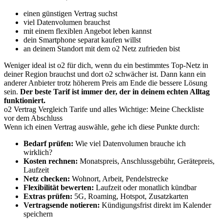
einen günstigen Vertrag suchst
viel Datenvolumen brauchst
mit einem flexiblen Angebot leben kannst
dein Smartphone separat kaufen willst
an deinem Standort mit dem o2 Netz zufrieden bist
Weniger ideal ist o2 für dich, wenn du ein bestimmtes Top-Netz in
deiner Region brauchst und dort o2 schwächer ist. Dann kann ein
anderer Anbieter trotz höherem Preis am Ende die bessere Lösung
sein.
Der beste Tarif ist immer der, der in deinem echten Alltag
funktioniert.
o2 Vertrag Vergleich Tarife und alles Wichtige: Meine Checkliste
vor dem Abschluss
Wenn ich einen Vertrag auswähle, gehe ich diese Punkte durch:
Bedarf prüfen:
Wie viel Datenvolumen brauche ich
wirklich?
Kosten rechnen:
Monatspreis, Anschlussgebühr, Gerätepreis,
Laufzeit
Netz checken:
Wohnort, Arbeit, Pendelstrecke
Flexibilität bewerten:
Laufzeit oder monatlich kündbar
Extras prüfen:
5G, Roaming, Hotspot, Zusatzkarten
Vertragsende notieren:
Kündigungsfrist direkt im Kalender
speichern