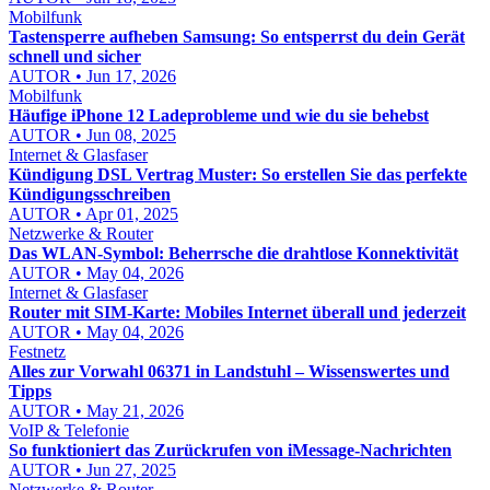
Mobilfunk
Tastensperre aufheben Samsung: So entsperrst du dein Gerät
schnell und sicher
AUTOR • Jun 17, 2026
Mobilfunk
Häufige iPhone 12 Ladeprobleme und wie du sie behebst
AUTOR • Jun 08, 2025
Internet & Glasfaser
Kündigung DSL Vertrag Muster: So erstellen Sie das perfekte
Kündigungsschreiben
AUTOR • Apr 01, 2025
Netzwerke & Router
Das WLAN-Symbol: Beherrsche die drahtlose Konnektivität
AUTOR • May 04, 2026
Internet & Glasfaser
Router mit SIM-Karte: Mobiles Internet überall und jederzeit
AUTOR • May 04, 2026
Festnetz
Alles zur Vorwahl 06371 in Landstuhl – Wissenswertes und
Tipps
AUTOR • May 21, 2026
VoIP & Telefonie
So funktioniert das Zurückrufen von iMessage-Nachrichten
AUTOR • Jun 27, 2025
Netzwerke & Router