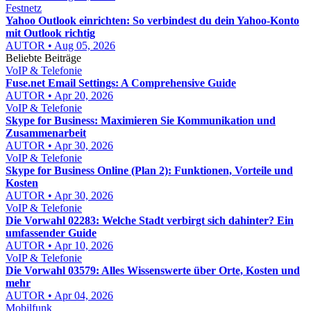
Festnetz
Yahoo Outlook einrichten: So verbindest du dein Yahoo-Konto
mit Outlook richtig
AUTOR • Aug 05, 2026
Beliebte Beiträge
VoIP & Telefonie
Fuse.net Email Settings: A Comprehensive Guide
AUTOR • Apr 20, 2026
VoIP & Telefonie
Skype for Business: Maximieren Sie Kommunikation und
Zusammenarbeit
AUTOR • Apr 30, 2026
VoIP & Telefonie
Skype for Business Online (Plan 2): Funktionen, Vorteile und
Kosten
AUTOR • Apr 30, 2026
VoIP & Telefonie
Die Vorwahl 02283: Welche Stadt verbirgt sich dahinter? Ein
umfassender Guide
AUTOR • Apr 10, 2026
VoIP & Telefonie
Die Vorwahl 03579: Alles Wissenswerte über Orte, Kosten und
mehr
AUTOR • Apr 04, 2026
Mobilfunk