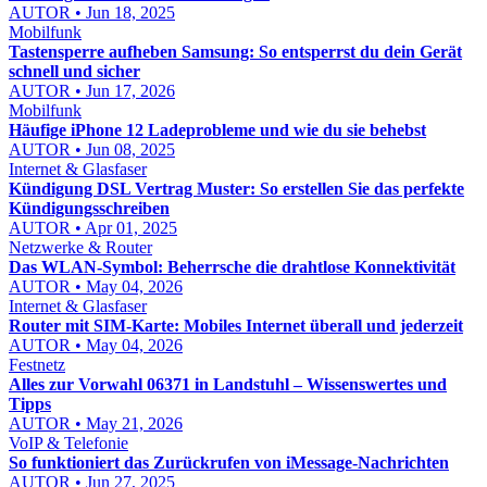
AUTOR • Jun 18, 2025
Mobilfunk
Tastensperre aufheben Samsung: So entsperrst du dein Gerät
schnell und sicher
AUTOR • Jun 17, 2026
Mobilfunk
Häufige iPhone 12 Ladeprobleme und wie du sie behebst
AUTOR • Jun 08, 2025
Internet & Glasfaser
Kündigung DSL Vertrag Muster: So erstellen Sie das perfekte
Kündigungsschreiben
AUTOR • Apr 01, 2025
Netzwerke & Router
Das WLAN-Symbol: Beherrsche die drahtlose Konnektivität
AUTOR • May 04, 2026
Internet & Glasfaser
Router mit SIM-Karte: Mobiles Internet überall und jederzeit
AUTOR • May 04, 2026
Festnetz
Alles zur Vorwahl 06371 in Landstuhl – Wissenswertes und
Tipps
AUTOR • May 21, 2026
VoIP & Telefonie
So funktioniert das Zurückrufen von iMessage-Nachrichten
AUTOR • Jun 27, 2025