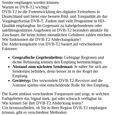
Sender empfangen werden können.
Warum ist DVB-T2 wichtig?
DVB-T2 ist die Fortentwicklung des digitalen Fernsehens in
Deutschland und bietet eine bessere Bild- und Tonqualität als das
Vorgängerformat DVB-T. Zudem sind viele Programme in HD-
Qualität empfangbar. Im Gegensatz zu kabelgebundenen oder
satellitengestützten Angeboten ist DVB-T2 besonders attraktiv für
Zuschauer, die keine hohen monatlichen Gebühren zahlen möchten.
Wie funktioniert die DVB-T2 Abdeckungskarte?
Die Abdeckungskarte von DVB-T2 basiert auf verschiedenen
Faktoren:
Geografische Gegebenheiten:
Gebirgige Regionen und
dichte Bebauung können den Empfang beeinträchtigen.
Abstand zum nächsten Sendemast:
Je näher Sie sich am
Sendemast befinden, desto besser ist in der Regel der
Empfang.
Gerätetyp:
Der verwendete DVB-T2-Receiver und die
Antenne spielen eine entscheidende Rolle für den Empfang.
Die Karte umfasst verschiedene Frequenzen und zeigt, in welchen
Farbgebieten das Signal stark, gut oder schwach verfügbar ist.
Wie können Sie Ihre DVB-T2 Abdeckung testen?
Um herauszufinden, ob Sie in Ihrer Region DVB-T2 empfangen
können, gibt es verschiedene Methoden: