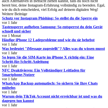
auch Alternativen in Betracht ziehen kannst, falls du noch nicht
bereit bist, deine Instagram-Erfahrung vollständig zu beenden. Egal,
wie du dich entscheidest, viel Erfolg auf deinem digitalen Weg!
Weitere Beiträge
Schutz vor Instagram Phishing: So stellst du die Sperre ein
vor 1 Jahr
Tastensperre aufheben Samsung: So entsperrst du dein Gerät
schnell und sicher
vor 1 Monat
Häufige iPhone 12 Ladeprobleme und wie du sie behebst
vor 1 Jahr
Was bedeutet "iMessage zugestellt"? Alles was du wissen musst
vor 1 Jahr
So legen Sie die SIM-Karte im iPhone X richtig ein: Eine
Schritt-für-Schritt-Anleitung
vor 1 Jahr
NFC Deaktivieren: Ein Vollständiger Leitfaden für
Smartphone-Nutzer
vor 1 Jahr
WhatsApp Backup automatisch: So sichern Sie Ihre Chats
mühelos
vor 1 Jahr
Warum dein TikTok Account nicht erreichbar ist und was du
dagegen tun kannst
vor 1 Jahr