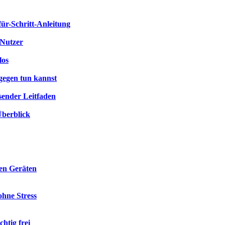
für-Schritt-Anleitung
-Nutzer
los
gegen tun kannst
sender Leitfaden
Überblick
len Geräten
hne Stress
htig frei