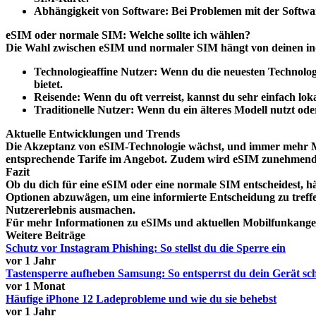
Abhängigkeit von Software:
Bei Problemen mit der Softwar
eSIM oder normale SIM: Welche sollte ich wählen?
Die Wahl zwischen eSIM und normaler SIM hängt von deinen ind
Technologieaffine Nutzer:
Wenn du die neuesten Technologi
bietet.
Reisende:
Wenn du oft verreist, kannst du sehr einfach lok
Traditionelle Nutzer:
Wenn du ein älteres Modell nutzt ode
Aktuelle Entwicklungen und Trends
Die Akzeptanz von eSIM-Technologie wächst, und immer mehr Mob
entsprechende Tarife im Angebot. Zudem wird eSIM zunehmend in
Fazit
Ob du dich für eine eSIM oder eine normale SIM entscheidest, hä
Optionen abzuwägen, um eine informierte Entscheidung zu treffen
Nutzererlebnis ausmachen.
Für mehr Informationen zu eSIMs und aktuellen Mobilfunkangeb
Weitere Beiträge
Schutz vor Instagram Phishing: So stellst du die Sperre ein
vor 1 Jahr
Tastensperre aufheben Samsung: So entsperrst du dein Gerät sch
vor 1 Monat
Häufige iPhone 12 Ladeprobleme und wie du sie behebst
vor 1 Jahr