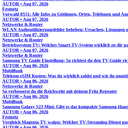
AUTOR • Aug 07, 2026
Festnetz
Vorwahl 0551: Alle Infos zu Göttingen, Orten, Telefonen und An
AUTOR • Aug 07, 2026
Netzwerke & Router
WLAN Authentifizierungsfehler beheben: Ursachen, Lösungen un
AUTOR • Aug 07, 2026
Netzwerke & Router
Betriebssystem TV: Welches Smart-TV-System wirklich zu dir pa
AUTOR • Aug 07, 2026
Netzwerke & Router
Samsung TV Guide Einstellung: So richtest du den TV-Guide rich
AUTOR • Aug 06, 2026
Mobilfunk
Telekom eSIM Kosten: Was du wirklich zahlst und wie du unnöt
AUTOR • Aug 06, 2026
Netzwerke & Router
So verbesserst du die Reichweite mit deinem Fritz Repeater
AUTOR • Aug 06, 2026
Mobilfunk
Samsung Galaxy S23 Mini: Gibt es das kompakte Samsung-Hand
AUTOR • Aug 06, 2026
Festnetz
Vergleich Magenta TV waipu: Welcher TV-Streaming-Dienst pass
AUTOR • Aug 06, 2026