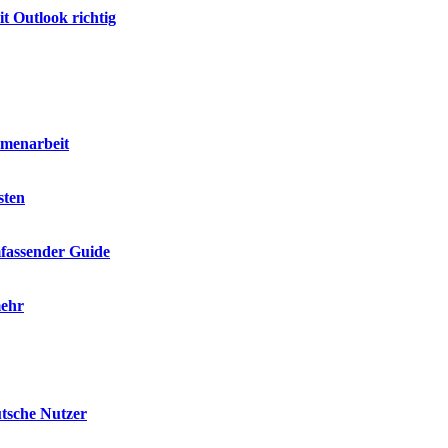
t Outlook richtig
mmenarbeit
sten
mfassender Guide
mehr
utsche Nutzer