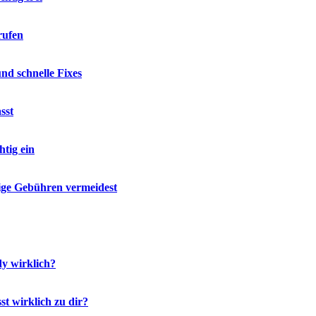
rufen
d schnelle Fixes
sst
tig ein
ige Gebühren vermeidest
y wirklich?
t wirklich zu dir?