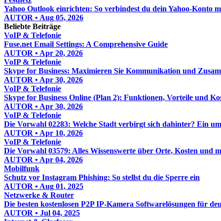
Yahoo Outlook einrichten: So verbindest du dein Yahoo-Konto mi
AUTOR • Aug 05, 2026
Beliebte Beiträge
VoIP & Telefonie
Fuse.net Email Settings: A Comprehensive Guide
AUTOR • Apr 20, 2026
VoIP & Telefonie
Skype for Business: Maximieren Sie Kommunikation und Zusa
AUTOR • Apr 30, 2026
VoIP & Telefonie
Skype for Business Online (Plan 2): Funktionen, Vorteile und Ko
AUTOR • Apr 30, 2026
VoIP & Telefonie
Die Vorwahl 02283: Welche Stadt verbirgt sich dahinter? Ein u
AUTOR • Apr 10, 2026
VoIP & Telefonie
Die Vorwahl 03579: Alles Wissenswerte über Orte, Kosten und 
AUTOR • Apr 04, 2026
Mobilfunk
Schutz vor Instagram Phishing: So stellst du die Sperre ein
AUTOR • Aug 01, 2025
Netzwerke & Router
Die besten kostenlosen P2P IP-Kamera Softwarelösungen für de
AUTOR • Jul 04, 2025