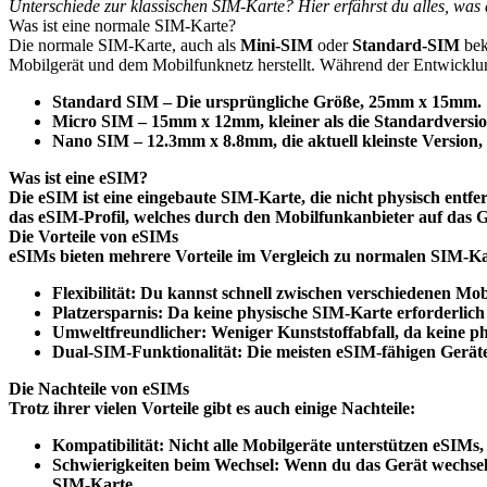
Unterschiede zur klassischen SIM-Karte? Hier erfährst du alles, wa
Was ist eine normale SIM-Karte?
Die normale SIM-Karte, auch als
Mini-SIM
oder
Standard-SIM
bek
Mobilgerät und dem Mobilfunknetz herstellt. Während der Entwickl
Standard SIM
– Die ursprüngliche Größe, 25mm x 15mm.
Micro SIM
– 15mm x 12mm, kleiner als die Standardversio
Nano SIM
– 12.3mm x 8.8mm, die aktuell kleinste Version
Was ist eine eSIM?
Die eSIM ist eine
eingebaute SIM-Karte
, die nicht physisch entf
das
eSIM-Profil
, welches durch den Mobilfunkanbieter auf das Ge
Die Vorteile von eSIMs
eSIMs bieten mehrere Vorteile im Vergleich zu normalen SIM-Ka
Flexibilität:
Du kannst schnell zwischen verschiedenen Mob
Platzersparnis:
Da keine physische SIM-Karte erforderlich 
Umweltfreundlicher:
Weniger Kunststoffabfall, da keine p
Dual-SIM-Funktionalität:
Die meisten eSIM-fähigen Geräte
Die Nachteile von eSIMs
Trotz ihrer vielen Vorteile gibt es auch einige Nachteile:
Kompatibilität:
Nicht alle Mobilgeräte unterstützen eSIMs, 
Schwierigkeiten beim Wechsel:
Wenn du das Gerät wechselst
SIM-Karte.