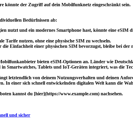
e könnte der Zugriff auf dein Mobilfunknetz eingeschränkt sein.
ividuellen Bedürfnissen ab:
en nutzt und ein modernes Smartphone hast, könnte eine eSIM die 
ale Tarife nutzen, ohne eine physische SIM zu wechseln.
r die Einfachheit einer physischen SIM bevorzugst, bleibe bei de
ilfunkanbieter bieten eSIM-Optionen an. Länder wie Deutschland
 Smartwatches, Tablets und IoT-Geräten integriert, was die Tech
ngt letztendlich von deinem Nutzungsverhalten und deinen Anforde
. In einer sich schnell entwickelnden digitalen Welt kann die Wa
oten kannst du [hier](https://www.example.com) nachsehen.
nell und sicher