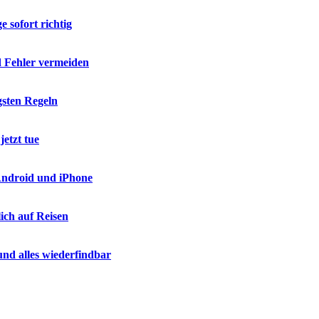
 sofort richtig
d Fehler vermeiden
gsten Regeln
etzt tue
 Android und iPhone
ich auf Reisen
nd alles wiederfindbar