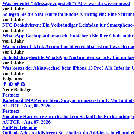
Was bedeutet "iMessage zugestellt"? Alles was du wissen musst
vor 1 Jahr
So legen Sie die SIM-Karte im iPhone X richtig ein: Eine Schritt-
vor 1 Jahr
NFC Deaktivieren: Ein Vollständiger Leitfaden für Smartphone
vor 1 Jahr
WhatsApp Backup automatisch: So sichern Sie Ihre Chats mühe
vor 1 Jahr
Warum dein TikTok Account nicht erreichbar ist und was du da
vor 1 Jahr
So holst du gelöschte WhatsApp-Nachrichten zurück: Ein umfas
vor 1 Jahr
Was kostet der Akkuwechsel beim iPhone 13 Pro? Alle Infos im 
vor 1 Jahr
Folge uns
Neue Beiträge
Festnetz
Kabelmail IMAP einrichten: So synchronisierst du E-Mail auf al
AUTOR • Aug 08, 2026
Festnetz
Vodafone Hardware zurückschicken: So läuft die Rücksendung o
AUTOR • Aug 07, 2026
VoIP & Telefonie
Outlook Add-in aktivieren: So schaltest du Add-ins schnell und ric