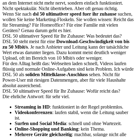
an dem Internet nicht mehr nervt, sondern einfach funktioniert.
Nicht spektakulär. Nicht übertrieben. Aber oft genau richtig.
Wenn Sie nach
dsl 50 ultimativer speed fuer ihr zuhause
suchen,
wollen Sie keine Marketing-Floskeln. Sie wollen wissen: Reicht das
für Streaming? Für Homeoffice? Für eine Familie mit vielen
Geräten? Genau darum geht es hier.
DSL 50 ultimativer Speed für Ihr Zuhause: Was bedeutet das?
DSL 50 steht meist für eine
Download-Geschwindigkeit von bis
zu 50 Mbit/s
. Je nach Anbieter und Leitung kann der tatsächliche
Wert etwas darunter liegen. Dazu kommt meist deutlich weniger
Upload, oft im Bereich von 10 Mbit/s oder weniger.
Für den Alltag heißt das: Webseiten laden schnell, Videos laufen
flüssig und normale Online-Aufgaben sind kein Problem. Ich würde
DSL 50 als
soliden Mittelklasse-Anschluss
sehen. Nicht für
Power-User mit riesigen Datenmengen, aber für viele Haushalte
absolut ausreichend.
DSL 50 ultimativer Speed für Ihr Zuhause: Wofür reicht das?
Die ehrliche Antwort: für sehr viel.
Streaming in HD
: funktioniert in der Regel problemlos.
Videokonferenzen
: laufen stabil, wenn die Leitung sauber
ist.
Surfen und Social Media
: schnell und ohne Wartezeit.
Online-Shopping und Banking
: kein Thema.
Mehrere Geräte gleichzeitig
: machbar, solange nicht alle