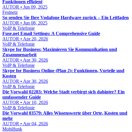
Funktionen effizient
AUTOR • Jun 09, 2025
Festnetz
So senden Sie Ihre Vodafone Hardware zurück – Ein Leitfaden
AUTOR • Jun 08, 2025
VoIP & Telefonie
Fuse.net Email Settings: A Comprehensive Guide
AUTOR • Apr 20, 2026
VoIP & Telefonie
Skype for Business: Maximieren Sie Kommunikation und
Zusammenarbeit
AUTOR • Apr 30, 2026
VoIP & Telefonie
Skype for Business Online (Plan 2): Funktionen, Vorteile und
Kosten
AUTOR • Apr 30, 2026
VoIP & Telefonie
Die Vorwahl 02283: Welche Stadt verbirgt sich dahinter? Ein
umfassender Guide
AUTOR • Apr 10, 2026
VoIP & Telefonie
Die Vorwahl 03579: Alles Wissenswerte über Orte, Kosten und
mehr
AUTOR • Apr 04, 2026
Mobilfunk