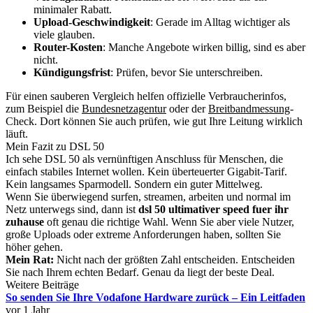
minimaler Rabatt.
Upload-Geschwindigkeit
: Gerade im Alltag wichtiger als
viele glauben.
Router-Kosten
: Manche Angebote wirken billig, sind es aber
nicht.
Kündigungsfrist
: Prüfen, bevor Sie unterschreiben.
Für einen sauberen Vergleich helfen offizielle Verbraucherinfos,
zum Beispiel die
Bundesnetzagentur
oder der
Breitbandmessung
-
Check. Dort können Sie auch prüfen, wie gut Ihre Leitung wirklich
läuft.
Mein Fazit zu DSL 50
Ich sehe DSL 50 als vernünftigen Anschluss für Menschen, die
einfach stabiles Internet wollen. Kein überteuerter Gigabit-Tarif.
Kein langsames Sparmodell. Sondern ein guter Mittelweg.
Wenn Sie überwiegend surfen, streamen, arbeiten und normal im
Netz unterwegs sind, dann ist
dsl 50 ultimativer speed fuer ihr
zuhause
oft genau die richtige Wahl. Wenn Sie aber viele Nutzer,
große Uploads oder extreme Anforderungen haben, sollten Sie
höher gehen.
Mein Rat:
Nicht nach der größten Zahl entscheiden. Entscheiden
Sie nach Ihrem echten Bedarf. Genau da liegt der beste Deal.
Weitere Beiträge
So senden Sie Ihre Vodafone Hardware zurück – Ein Leitfaden
vor 1 Jahr