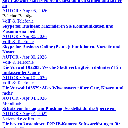
Sky Passwort statt PIN: So meldest du dich schnell und sicher
an
AUTOR • Aug 05, 2026
Beliebte Beiträge
VoIP & Telefonie
Skype for Business: Maximieren Sie Kommunikation und
Zusammenarbeit
AUTOR • Apr 30, 2026
VoIP & Telefonie
Skype for Business Online (Plan 2): Funktionen, Vorteile und
Kosten
AUTOR • Apr 30, 2026
VoIP & Telefonie
Die Vorwahl 02283: Welche Stadt verbirgt sich dahinter? Ein
umfassender Guide
AUTOR • Apr 10, 2026
VoIP & Telefonie
Die Vorwahl 03579: Alles Wissenswerte über Orte, Kosten und
mehr
AUTOR • Apr 04, 2026
Mobilfunk
Schutz vor Instagram Phishing: So stellst du die Sperre ein
AUTOR • Aug 01, 2025
Netzwerke & Router
Die besten kostenlosen P2P IP-Kamera Softwarelösungen für