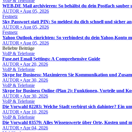
VoIP & Telefonie
WEB.DE Mail archivieren: So behältst du dein Postfach sauber u
AUTOR • Aug 05, 2026
Festnetz
Sky Passwort statt PIN: So meldest du dich schnell und sicher an
AUTOR • Aug 05, 2026
Festnetz
Yahoo Outlook einrichten: So verbindest du dein Yahoo-Konto mi
AUTOR • Aug 05, 2026
Beliebte Beiträge
VoIP & Telefonie
Fuse.net Email Settings: A Comprehensive Guide
AUTOR • Apr 20, 2026
VoIP & Telefonie
Skype for Business: Maximieren Sie Kommunikation und Zusa
AUTOR • Apr 30, 2026
VoIP & Telefonie
Skype for Business Online (Plan 2): Funktionen, Vorteile und Ko
AUTOR • Apr 30, 2026
VoIP & Telefonie
Die Vorwahl 02283: Welche Stadt verbirgt sich dahinter? Ein u
AUTOR • Apr 10, 2026
VoIP & Telefonie
Die Vorwahl 03579: Alles Wissenswerte über Orte, Kosten und 
AUTOR • Apr 04, 2026