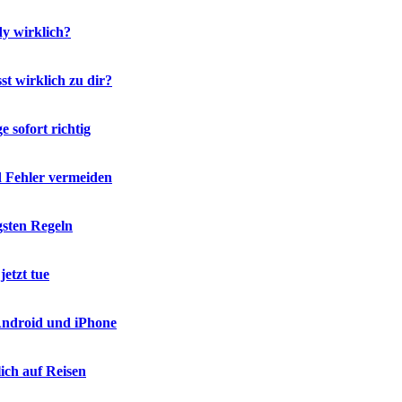
y wirklich?
t wirklich zu dir?
 sofort richtig
d Fehler vermeiden
gsten Regeln
etzt tue
 Android und iPhone
ich auf Reisen