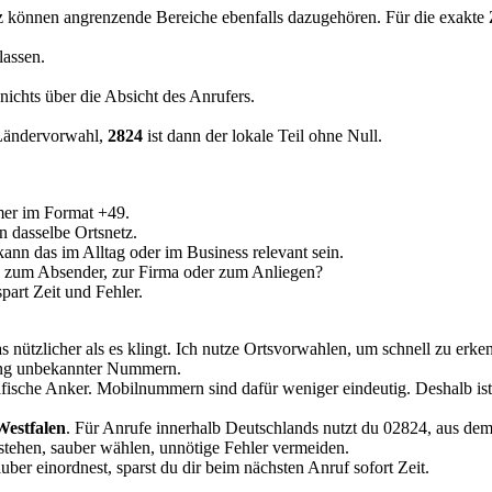
tz können angrenzende Bereiche ebenfalls dazugehören. Für die exakte 
lassen.
 nichts über die Absicht des Anrufers.
 Ländervorwahl,
2824
ist dann der lokale Teil ohne Null.
mer im Format +49.
 dasselbe Ortsnetz.
n das im Alltag oder im Business relevant sein.
 zum Absender, zur Firma oder zum Anliegen?
part Zeit und Fehler.
 nützlicher als es klingt. Ich nutze Ortsvorwahlen, um schnell zu erkenn
ung unbekannter Nummern.
afische Anker. Mobilnummern sind dafür weniger eindeutig. Deshalb is
Westfalen
. Für Anrufe innerhalb Deutschlands nutzt du 02824, aus dem
rstehen, sauber wählen, unnötige Fehler vermeiden.
er einordnest, sparst du dir beim nächsten Anruf sofort Zeit.