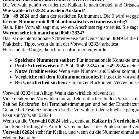
Die Vorwahl gehört vor allem zu Kalkar. Je nach Ortsteil und Ortsne
Wie wähle ich 02824 aus dem Ausland?
Mit
+49 2824
und dann der restlichen Rufnummer. Die 0 wird wegge
Ist eine Nummer mit 02824 automatisch vertrauenswürdig?
Nein. Eine Vorwahl sagt nur, wo ein Anschluss registriert ist. Sie sagt
Warum sehe ich manchmal 0049 2824?
Das ist die internationale Schreibweise für Deutschland.
0049
ist die
Praktische Tipps, wenn du mit der Vorwahl 02824 arbeitest
Hier sind die Dinge, die ich mir sofort merken würde:
Speichere Nummern sauber:
Für internationale Kontakte im
Prüfe Schreibweisen:
02824, 0049 2824 und +49 2824 meinen
Nutze Ortshinweise:
Wenn eine Nummer aus Kalkar kommt, kan
Vergleiche mit dem Rufnummernkontext:
Passt die Vorwahl
Bei Unsicherheit suchen:
Ein kurzer Blick in ein Verzeichnis s
Vorwahl 02824 im Alltag: Wann das wirklich relevant ist
Viele denken bei Vorwahlen nur an Telefonbücher. In der Praxis ist das
Zeit bei Rückrufen, bei Terminabstimmungen und bei der Einschätz
Gerade bei Festnetznummern ist die Vorwahl oft der schnellste geogr
Fazit zur Vorwahl 02824
Wenn du die
Vorwahl 02824
siehst, denk an
Kalkar in Nordrhein-
aber keine Prüfung des Anrufers. Genau das ist der Punkt: schnell ve
Vorwahl 02824
steht für Kalkar, und wenn du die Nummer einmal saub
Weitere Beiträge