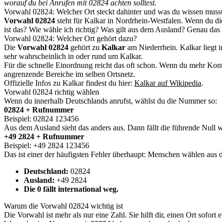
worauf du bei Anrufen mit 02824 achten solltest.
Vorwahl 02824: Welcher Ort steckt dahinter und was du wissen muss
Vorwahl 02824
steht für Kalkar in Nordrhein-Westfalen. Wenn du die
ist das? Wie wähle ich richtig? Was gilt aus dem Ausland? Genau das
Vorwahl 02824: Welcher Ort gehört dazu?
Die
Vorwahl 02824
gehört zu
Kalkar
am Niederrhein. Kalkar liegt 
sehr wahrscheinlich in oder rund um Kalkar.
Für die schnelle Einordnung reicht das oft schon. Wenn du mehr Kontex
angrenzende Bereiche im selben Ortsnetz.
Offizielle Infos zu Kalkar findest du hier:
Kalkar auf Wikipedia
.
Vorwahl 02824 richtig wählen
Wenn du innerhalb Deutschlands anrufst, wählst du die Nummer so:
02824 + Rufnummer
Beispiel: 02824 123456
Aus dem Ausland sieht das anders aus. Dann fällt die führende Null 
+49 2824 + Rufnummer
Beispiel: +49 2824 123456
Das ist einer der häufigsten Fehler überhaupt: Menschen wählen aus 
Deutschland:
02824
Ausland:
+49 2824
Die 0 fällt international weg.
Warum die Vorwahl 02824 wichtig ist
Die Vorwahl ist mehr als nur eine Zahl. Sie hilft dir, einen Ort sofo