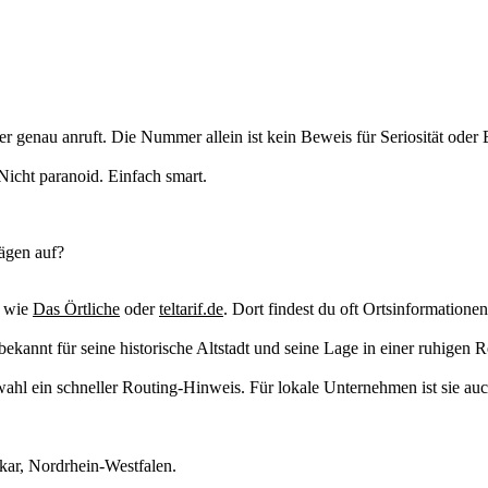
er genau anruft. Die Nummer allein ist kein Beweis für Seriosität oder B
icht paranoid. Einfach smart.
ägen auf?
e wie
Das Örtliche
oder
teltarif.de
. Dort findest du oft Ortsinformatio
ekannt für seine historische Altstadt und seine Lage in einer ruhigen R
orwahl ein schneller Routing-Hinweis. Für lokale Unternehmen ist sie a
lkar, Nordrhein-Westfalen.