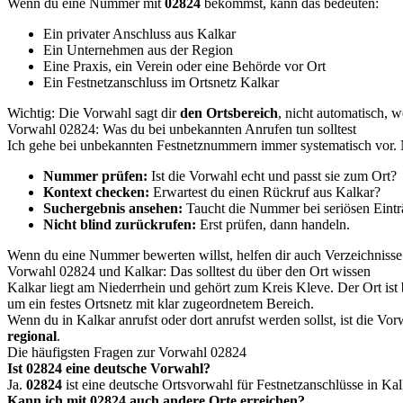
Wenn du eine Nummer mit
02824
bekommst, kann das bedeuten:
Ein privater Anschluss aus Kalkar
Ein Unternehmen aus der Region
Eine Praxis, ein Verein oder eine Behörde vor Ort
Ein Festnetzanschluss im Ortsnetz Kalkar
Wichtig: Die Vorwahl sagt dir
den Ortsbereich
, nicht automatisch, w
Vorwahl 02824: Was du bei unbekannten Anrufen tun solltest
Ich gehe bei unbekannten Festnetznummern immer systematisch vor. N
Nummer prüfen:
Ist die Vorwahl echt und passt sie zum Ort?
Kontext checken:
Erwartest du einen Rückruf aus Kalkar?
Suchergebnis ansehen:
Taucht die Nummer bei seriösen Eintr
Nicht blind zurückrufen:
Erst prüfen, dann handeln.
Wenn du eine Nummer bewerten willst, helfen dir auch Verzeichniss
Vorwahl 02824 und Kalkar: Das solltest du über den Ort wissen
Kalkar liegt am Niederrhein und gehört zum Kreis Kleve. Der Ort ist b
um ein festes Ortsnetz mit klar zugeordnetem Bereich.
Wenn du in Kalkar anrufst oder dort anrufst werden sollst, ist die V
regional
.
Die häufigsten Fragen zur Vorwahl 02824
Ist 02824 eine deutsche Vorwahl?
Ja.
02824
ist eine deutsche Ortsvorwahl für Festnetzanschlüsse in Ka
Kann ich mit 02824 auch andere Orte erreichen?