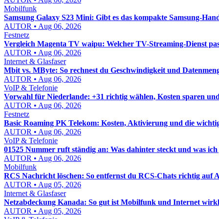
Mobilfunk
Samsung Galaxy S23 Mini: Gibt es das kompakte Samsung-Hand
AUTOR • Aug 06, 2026
Festnetz
Vergleich Magenta TV waipu: Welcher TV-Streaming-Dienst pass
AUTOR • Aug 06, 2026
Internet & Glasfaser
Mbit vs. MByte: So rechnest du Geschwindigkeit und Datenmenge
AUTOR • Aug 06, 2026
VoIP & Telefonie
Vorwahl für Niederlande: +31 richtig wählen, Kosten sparen un
AUTOR • Aug 06, 2026
Festnetz
Basic Roaming PK Telekom: Kosten, Aktivierung und die wichti
AUTOR • Aug 06, 2026
VoIP & Telefonie
01525 Nummer ruft ständig an: Was dahinter steckt und was ich j
AUTOR • Aug 06, 2026
Mobilfunk
RCS Nachricht löschen: So entfernst du RCS-Chats richtig auf
AUTOR • Aug 05, 2026
Internet & Glasfaser
Netzabdeckung Kanada: So gut ist Mobilfunk und Internet wirkl
AUTOR • Aug 05, 2026