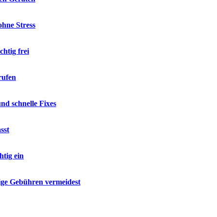
hne Stress
htig frei
rufen
d schnelle Fixes
sst
tig ein
ige Gebühren vermeidest