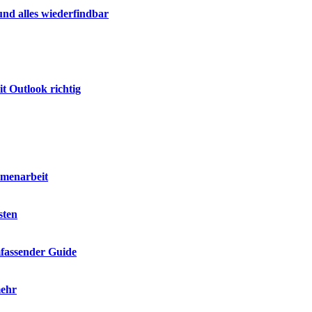
nd alles wiederfindbar
t Outlook richtig
mmenarbeit
sten
mfassender Guide
mehr