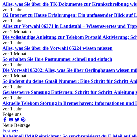
Alles, was Sie über die TK-Dokumente zur Krankschreibung wi
vor 1 Jahr
O2 Internet zu Hause Erfahrungen: Ein umfassender Blick auf
vor 1 Jahr
Alles zur Vorwahl 06371 in Landstuhl – Wissenswertes und Tipp
vor 2 Monaten
Die vollständige Anleitung zur Telekom Prepaid Aktivierung: Schr
vor 1 Jahr
Alles, was Sie über die Vorwahl 05224 wissen müssen
vor 1 Monat
So erhalten Sie Ihre Postnummer schnell und einfach
vor 1 Jahr
Die Vorwahl 05202: Alles, was Sie über Oerlinghausen wissen m
vor 1 Monat
So änderst du deine Gmail-Nummer: Eine Schritt-für-Schritt-An
vor 1 Jahr
Gerätesperre Samsung Entfernen: Schritt-für-Schritt-Anleitung
vor 1 Jahr
Aktuelle Telekom Störung in Bremerhaven: Informationen und
vor 1 Jahr
Folge uns
Neue Beiträge
Festnetz
Kabelmail IMAP einrichten: So synchronisierst du E-Mail auf al