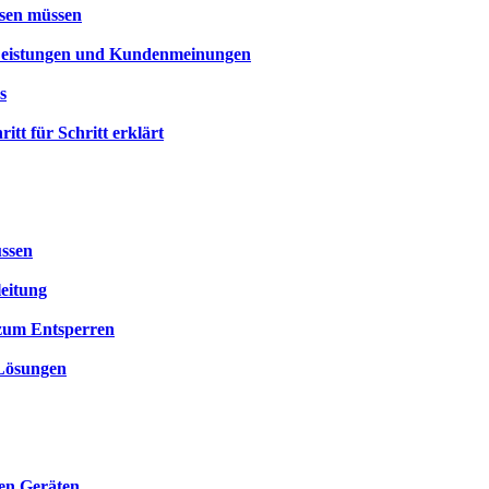
ssen müssen
 Leistungen und Kundenmeinungen
s
itt für Schritt erklärt
üssen
leitung
 zum Entsperren
 Lösungen
len Geräten