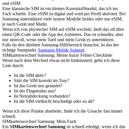
und eSIM
Eine klassische SIM ist ein kleines Kunststoffmodul, das ich ins
Fach schiebe. Eine eSIM ist digital und wird per Profil aktiviert. Bei
Samsung unterstützen viele neuere Modelle beides oder nur eSIM,
je nach Gerät und Markt.
Wenn ich von physischer SIM auf eSIM wechsle, läuft das oft über
einen QR-Code oder die App des Anbieters. Das ist schneller, aber
nur sinnvoll, wenn mein Tarif und mein Gerät es unterstützen.
Falls du den direkten Samsung-Hilfebereich brauchst, ist das der
richtige Startpunkt:
Samsung Mobile Support
.
SIMkartenwechsel Samsung: Meine kurze Fehler-Checkliste
Wenn nach dem Wechsel etwas nicht funktioniert, gehe ich diese
Liste durch:
Ist die SIM aktiv?
Sitzt die SIM korrekt im Tray?
Ist das Gerät neu gestartet?
Ist der Flugmodus aus?
Ist Netzabdeckung vorhanden?
Ist die SIM vielleicht beschädigt oder zu alt?
Wenn ich diese Punkte abarbeite, finde ich die Ursache fast immer
schnell.
SIMkartenwechsel Samsung: Mein Fazit
Ein
SIMkartenwechsel Samsung
ist schnell erledigt, wenn ich das