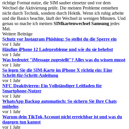
richtige Format nutze, die SIM sauber einsetze und vor dem
Wechsel die Aktivierung prüfe. Die meisten Probleme entstehen
nicht durch Technik, sondern durch Hektik. Wenn ich ruhig arbeite
und die Basics beachte, läuft der Wechsel in wenigen Minuten. Und
genau so mache ich meinen
SIMkartenwechsel Samsung
jedes
Mal.
Weitere Beiträge
Schutz vor Instagram Phishing: So stellst du die Sperre ein
vor 1 Jahr
Häufige iPhone 12 Ladeprobleme und wie du sie behebst
vor 1 Jahr
Was bedeutet "iMessage zugestellt"? Alles was du wissen musst
vor 1 Jahr
So legen Sie die SIM-Karte im iPhone X richtig ein: Eine
Schritt-für-Schritt-Anleitung
vor 1 Jahr
NFC Deaktivieren: Ein Vollständiger Leitfaden für
Smartphone-Nutzer
vor 1 Jahr
WhatsApp Backup automatisch: So sichern Sie Ihre Chats
mühelos
vor 1 Jahr
Warum dein TikTok Account nicht erreichbar ist und was du
dagegen tun kannst
vor 1 Jahr