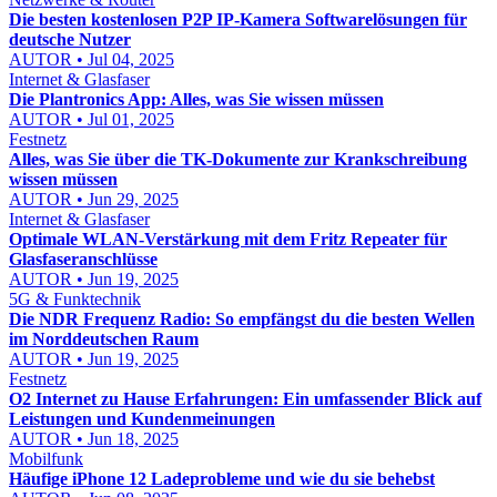
Die besten kostenlosen P2P IP-Kamera Softwarelösungen für
deutsche Nutzer
AUTOR • Jul 04, 2025
Internet & Glasfaser
Die Plantronics App: Alles, was Sie wissen müssen
AUTOR • Jul 01, 2025
Festnetz
Alles, was Sie über die TK-Dokumente zur Krankschreibung
wissen müssen
AUTOR • Jun 29, 2025
Internet & Glasfaser
Optimale WLAN-Verstärkung mit dem Fritz Repeater für
Glasfaseranschlüsse
AUTOR • Jun 19, 2025
5G & Funktechnik
Die NDR Frequenz Radio: So empfängst du die besten Wellen
im Norddeutschen Raum
AUTOR • Jun 19, 2025
Festnetz
O2 Internet zu Hause Erfahrungen: Ein umfassender Blick auf
Leistungen und Kundenmeinungen
AUTOR • Jun 18, 2025
Mobilfunk
Häufige iPhone 12 Ladeprobleme und wie du sie behebst