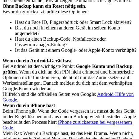
meist keine einfache „PIN anzeigen“-Funktion. Ich sage es direkt:
Ohne Backup kann ein Reset nötig sein
.
Bevor du zurücksetzt, prüfe diese Optionen:
Hast du Face ID, Fingerabdruck oder Smart Lock aktiviert?
Bist du noch in einem anderen Gerät im selben Konto
angemeldet?
Hast du einen Backup-Code, Notfallcode oder
Passwortmanager-Eintrag?
Ist das Gerät mit einem Google- oder Apple-Konto verknüpft?
Wenn du ein Android-Gerät hast
Bei Android ist der wichtigste Punkt:
Google-Konto und Backup
prüfen
. Wenn du dich an den PIN nicht erinnerst und biometrische
Optionen nicht funktionieren, bleibt oft nur das Zurücksetzen auf
Werkseinstellungen. Danach meldest du dich mit dem verknüpften
Google-Konto wieder an.
Hilfreich sind die offiziellen Seiten von Google:
Android-Hilfe von
Google
.
Wenn du ein iPhone hast
Beim iPhone gilt: Wenn der Code vergessen ist, musst du das Gerät
in der Regel löschen und aus einem Backup wiederherstellen. Apple
beschreibt den Prozess hier:
iPhone zurücksetzen bei vergessenem
Code
.
Mein Rat: Wenn du Backups hast, ist das kein Drama. Wenn nicht,
wird es teuer in Zeit und Nerven. Deshalb ist ein aktuelles Backup