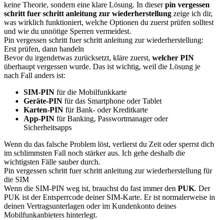
keine Theorie, sondern eine klare Lösung. In dieser
pin vergessen
schritt fuer schritt anleitung zur wiederherstellung
zeige ich dir,
was wirklich funktioniert, welche Optionen du zuerst prüfen solltest
und wie du unnötige Sperren vermeidest.
Pin vergessen schritt fuer schritt anleitung zur wiederherstellung:
Erst prüfen, dann handeln
Bevor du irgendetwas zurücksetzt, kläre zuerst,
welcher PIN
überhaupt vergessen wurde. Das ist wichtig, weil die Lösung je
nach Fall anders ist:
SIM-PIN
für die Mobilfunkkarte
Geräte-PIN
für das Smartphone oder Tablet
Karten-PIN
für Bank- oder Kreditkarte
App-PIN
für Banking, Passwortmanager oder
Sicherheitsapps
Wenn du das falsche Problem löst, verlierst du Zeit oder sperrst dich
im schlimmsten Fall noch stärker aus. Ich gehe deshalb die
wichtigsten Fälle sauber durch.
Pin vergessen schritt fuer schritt anleitung zur wiederherstellung für
die SIM
Wenn die SIM-PIN weg ist, brauchst du fast immer den
PUK
. Der
PUK ist der Entsperrcode deiner SIM-Karte. Er ist normalerweise in
deinen Vertragsunterlagen oder im Kundenkonto deines
Mobilfunkanbieters hinterlegt.