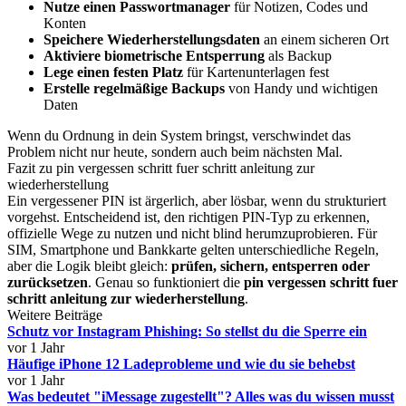
Nutze einen Passwortmanager
für Notizen, Codes und
Konten
Speichere Wiederherstellungsdaten
an einem sicheren Ort
Aktiviere biometrische Entsperrung
als Backup
Lege einen festen Platz
für Kartenunterlagen fest
Erstelle regelmäßige Backups
von Handy und wichtigen
Daten
Wenn du Ordnung in dein System bringst, verschwindet das
Problem nicht nur heute, sondern auch beim nächsten Mal.
Fazit zu pin vergessen schritt fuer schritt anleitung zur
wiederherstellung
Ein vergessener PIN ist ärgerlich, aber lösbar, wenn du strukturiert
vorgehst. Entscheidend ist, den richtigen PIN-Typ zu erkennen,
offizielle Wege zu nutzen und nicht blind herumzuprobieren. Für
SIM, Smartphone und Bankkarte gelten unterschiedliche Regeln,
aber die Logik bleibt gleich:
prüfen, sichern, entsperren oder
zurücksetzen
. Genau so funktioniert die
pin vergessen schritt fuer
schritt anleitung zur wiederherstellung
.
Weitere Beiträge
Schutz vor Instagram Phishing: So stellst du die Sperre ein
vor 1 Jahr
Häufige iPhone 12 Ladeprobleme und wie du sie behebst
vor 1 Jahr
Was bedeutet "iMessage zugestellt"? Alles was du wissen musst