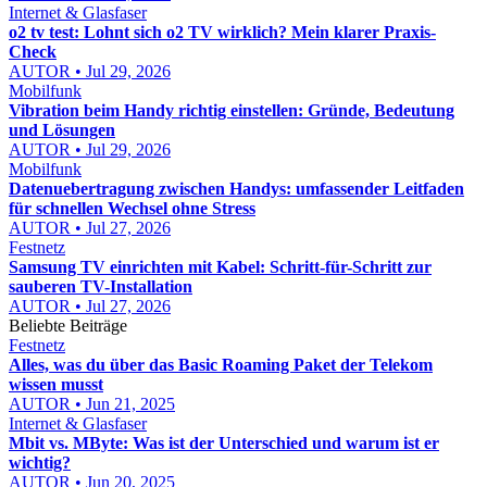
Internet & Glasfaser
o2 tv test: Lohnt sich o2 TV wirklich? Mein klarer Praxis-
Check
AUTOR • Jul 29, 2026
Mobilfunk
Vibration beim Handy richtig einstellen: Gründe, Bedeutung
und Lösungen
AUTOR • Jul 29, 2026
Mobilfunk
Datenuebertragung zwischen Handys: umfassender Leitfaden
für schnellen Wechsel ohne Stress
AUTOR • Jul 27, 2026
Festnetz
Samsung TV einrichten mit Kabel: Schritt-für-Schritt zur
sauberen TV-Installation
AUTOR • Jul 27, 2026
Beliebte Beiträge
Festnetz
Alles, was du über das Basic Roaming Paket der Telekom
wissen musst
AUTOR • Jun 21, 2025
Internet & Glasfaser
Mbit vs. MByte: Was ist der Unterschied und warum ist er
wichtig?
AUTOR • Jun 20, 2025