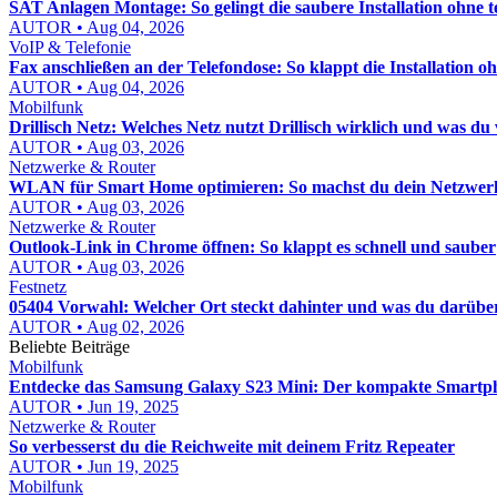
SAT Anlagen Montage: So gelingt die saubere Installation ohne t
AUTOR • Aug 04, 2026
VoIP & Telefonie
Fax anschließen an der Telefondose: So klappt die Installation oh
AUTOR • Aug 04, 2026
Mobilfunk
Drillisch Netz: Welches Netz nutzt Drillisch wirklich und was d
AUTOR • Aug 03, 2026
Netzwerke & Router
WLAN für Smart Home optimieren: So machst du dein Netzwerk st
AUTOR • Aug 03, 2026
Netzwerke & Router
Outlook-Link in Chrome öffnen: So klappt es schnell und sauber
AUTOR • Aug 03, 2026
Festnetz
05404 Vorwahl: Welcher Ort steckt dahinter und was du darübe
AUTOR • Aug 02, 2026
Beliebte Beiträge
Mobilfunk
Entdecke das Samsung Galaxy S23 Mini: Der kompakte Smartp
AUTOR • Jun 19, 2025
Netzwerke & Router
So verbesserst du die Reichweite mit deinem Fritz Repeater
AUTOR • Jun 19, 2025
Mobilfunk