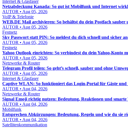
Internet & Glasfaser
Netzabdeckung Kanada: So gut ist Mobilfunk und Internet wirkl
AUTOR • Aug 05, 2026
VoIP & Telefonie
WEB.DE Mail archivieren: So behältst du dein Postfach sauber u
AUTOR • Aug 05, 2026
Festnetz
Sky Passwort statt PIN: So meldest du dich schnell und sicher an
AUTOR • Aug 05, 2026
Festnetz
Yahoo Outlook einrichten: So verbindest du dein Yahoo-Konto mi
AUTOR • Aug 05, 2026
Netzwerke & Router
Telegram Profil teilen: So geht’s schnell, sauber und ohne Umwe
AUTOR • Aug 05, 2026
Internet & Glasfaser
Captive WLAN: So funktioniert das Login-Portal für Gäste un
AUTOR • Aug 04, 2026
Netzwerke & Router
Signal Emoji richtig nutzen: Bedeutung, Reaktionen und smarte
AUTOR • Aug 04, 2026
Mobilfunk
Entsprechen Abkürzungen: Bedeutung, Regeln und wie du sie ri
AUTOR • Aug 04, 2026
Satellitenkommunikation