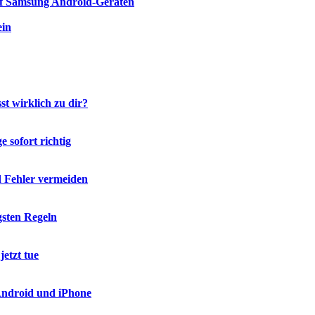
auf Samsung Android-Geräten
ein
t wirklich zu dir?
 sofort richtig
d Fehler vermeiden
gsten Regeln
etzt tue
 Android und iPhone