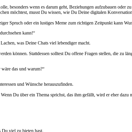
lle, besonders wenn es darum geht, Beziehungen aufzubauen oder zu ver
achen möchtest, musst Du wissen, wie Du Deine digitalen Konversatio
tziger Spruch oder ein lustiges Meme zum richtigen Zeitpunkt kann Wu
ndurchsehen kann!“
 Lachen, was Deine Chats viel lebendiger macht.
erden können. Stattdessen solltest Du offene Fragen stellen, die zu l
er wäre das und warum?“
Interessen und Wünsche herauszufinden.
st. Wenn Du über ein Thema sprichst, das ihm gefällt, wird er eher da
Du viel zu bieten hast.