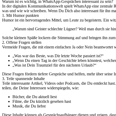
Warum ist es wichtig, in WhatsApp-Gesprächen interessant zu sein?
In der digitalen Kommunikationswelt spielt WhatsApp eine zentrale Ro
was und wie wir schreiben. Wenn Du Dich also interessant für ihn m
1. Mit Humor punkten
Humor ist ein hervorragendes Mittel, um Leute zu begeistern. Ein wi
„Warum sind Geister schlechte Lügner? Weil man durch sie hi
Solche kleinen Späße lockern die Stimmung auf und bringen ihn zum
2. Offene Fragen stellen
Vermeide Fragen, die mit einem einfachen Ja oder Nein beantwortet w
„Was war das Beste, was Dir letzte Woche passiert ist?“
„Wenn Du einen Tag in der Geschichte leben könntest, welch
„Was ist Dein Traumziel für den nächsten Urlaub?“
Diese Fragen fördern tiefere Gespräche und helfen, mehr über seine 
3. Teile spannende Inhalte
Teile interessante Artikel, Videos oder Podcasts, die Du entdeckt ha
teilen, die Deine Interessen widerspiegeln, wie:
Bücher, die Du aktuell liest
Filme, die Du kürzlich gesehen hast
Musik, die Du liebst
Diese Inhalte können als Gesprächsaufhänger dienen und zeigen, dass 