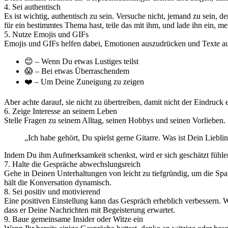
4. Sei authentisch
Es ist wichtig, authentisch zu sein. Versuche nicht, jemand zu sein, 
für ein bestimmtes Thema hast, teile das mit ihm, und lade ihn ein, me
5. Nutze Emojis und GIFs
Emojis und GIFs helfen dabei, Emotionen auszudrücken und Texte au
😊 – Wenn Du etwas Lustiges teilst
😱 – Bei etwas Überraschendem
❤️ – Um Deine Zuneigung zu zeigen
Aber achte darauf, sie nicht zu übertreiben, damit nicht der Eindruck 
6. Zeige Interesse an seinem Leben
Stelle Fragen zu seinem Alltag, seinen Hobbys und seinen Vorlieben. 
„Ich habe gehört, Du spielst gerne Gitarre. Was ist Dein Lieblin
Indem Du ihm Aufmerksamkeit schenkst, wird er sich geschätzt fühlen
7. Halte die Gespräche abwechslungsreich
Gehe in Deinen Unterhaltungen von leicht zu tiefgründig, um die Sp
hält die Konversation dynamisch.
8. Sei positiv und motivierend
Eine positiven Einstellung kann das Gespräch erheblich verbessern. 
dass er Deine Nachrichten mit Begeisterung erwartet.
9. Baue gemeinsame Insider oder Witze ein