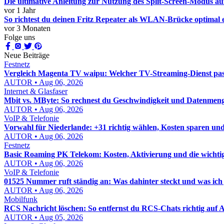
Die ultimative Anleitung zur Nutzung des Split-Screen-Modus 
vor 1 Jahr
So richtest du deinen Fritz Repeater als WLAN-Brücke optimal 
vor 3 Monaten
Folge uns
Neue Beiträge
Festnetz
Vergleich Magenta TV waipu: Welcher TV-Streaming-Dienst pass
AUTOR • Aug 06, 2026
Internet & Glasfaser
Mbit vs. MByte: So rechnest du Geschwindigkeit und Datenmenge
AUTOR • Aug 06, 2026
VoIP & Telefonie
Vorwahl für Niederlande: +31 richtig wählen, Kosten sparen un
AUTOR • Aug 06, 2026
Festnetz
Basic Roaming PK Telekom: Kosten, Aktivierung und die wichti
AUTOR • Aug 06, 2026
VoIP & Telefonie
01525 Nummer ruft ständig an: Was dahinter steckt und was ich j
AUTOR • Aug 06, 2026
Mobilfunk
RCS Nachricht löschen: So entfernst du RCS-Chats richtig auf
AUTOR • Aug 05, 2026