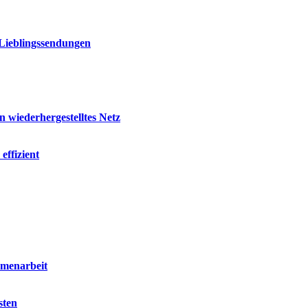
 Lieblingssendungen
 wiederhergestelltes Netz
effizient
mmenarbeit
sten