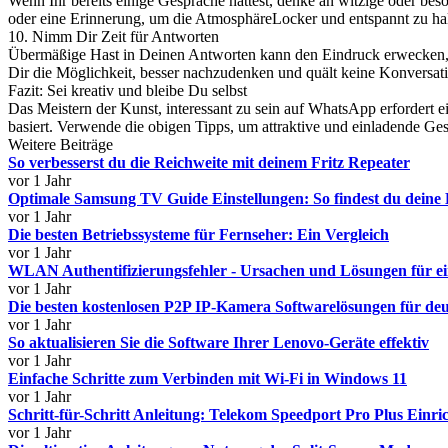
Wenn Ihr bereits einige Gespräche hattest, denke an witzige oder bes
oder eine Erinnerung, um die AtmosphäreLocker und entspannt zu hal
10. Nimm Dir Zeit für Antworten
Übermäßige Hast in Deinen Antworten kann den Eindruck erwecken, d
Dir die Möglichkeit, besser nachzudenken und quält keine Konversatio
Fazit: Sei kreativ und bleibe Du selbst
Das Meistern der Kunst, interessant zu sein auf WhatsApp erfordert e
basiert. Verwende die obigen Tipps, um attraktive und einladende Ge
Weitere Beiträge
So verbesserst du die Reichweite mit deinem Fritz Repeater
vor 1 Jahr
Optimale Samsung TV Guide Einstellungen: So findest du deine
vor 1 Jahr
Die besten Betriebssysteme für Fernseher: Ein Vergleich
vor 1 Jahr
WLAN Authentifizierungsfehler - Ursachen und Lösungen für ein
vor 1 Jahr
Die besten kostenlosen P2P IP-Kamera Softwarelösungen für de
vor 1 Jahr
So aktualisieren Sie die Software Ihrer Lenovo-Geräte effektiv
vor 1 Jahr
Einfache Schritte zum Verbinden mit Wi-Fi in Windows 11
vor 1 Jahr
Schritt-für-Schritt Anleitung: Telekom Speedport Pro Plus Einri
vor 1 Jahr