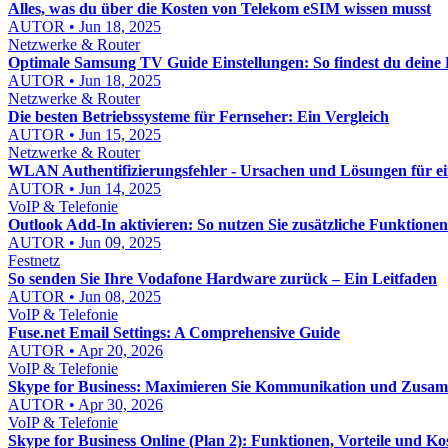
Alles, was du über die Kosten von Telekom eSIM wissen musst
AUTOR • Jun 18, 2025
Netzwerke & Router
Optimale Samsung TV Guide Einstellungen: So findest du deine
AUTOR • Jun 18, 2025
Netzwerke & Router
Die besten Betriebssysteme für Fernseher: Ein Vergleich
AUTOR • Jun 15, 2025
Netzwerke & Router
WLAN Authentifizierungsfehler - Ursachen und Lösungen für ein
AUTOR • Jun 14, 2025
VoIP & Telefonie
Outlook Add-In aktivieren: So nutzen Sie zusätzliche Funktionen 
AUTOR • Jun 09, 2025
Festnetz
So senden Sie Ihre Vodafone Hardware zurück – Ein Leitfaden
AUTOR • Jun 08, 2025
VoIP & Telefonie
Fuse.net Email Settings: A Comprehensive Guide
AUTOR • Apr 20, 2026
VoIP & Telefonie
Skype for Business: Maximieren Sie Kommunikation und Zusa
AUTOR • Apr 30, 2026
VoIP & Telefonie
Skype for Business Online (Plan 2): Funktionen, Vorteile und Ko