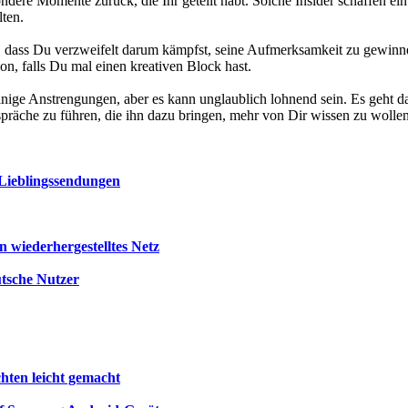
ondere Momente zurück, die Ihr geteilt habt. Solche Insider schaffen e
ten.
ass Du verzweifelt darum kämpfst, seine Aufmerksamkeit zu gewinnen.
n, falls Du mal einen kreativen Block hast.
inige Anstrengungen, aber es kann unglaublich lohnend sein. Es geht da
spräche zu führen, die ihn dazu bringen, mehr von Dir wissen zu wolle
 Lieblingssendungen
 wiederhergestelltes Netz
utsche Nutzer
chten leicht gemacht