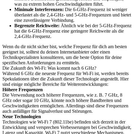
was zu extrem hohen Geschwindigkeiten führt.
Minimale Interferenzen:
Die 6-GHz-Frequenz ist weniger
überlastet als die 2,4-GHz- und 5-GHz-Frequenzen und bietet
eine zuverlässigere Verbindung.
Begrenzte Reichweite:
Ähnlich wie bei der 5-GHz-Frequenz
hat die 6-GHz-Frequenz eine geringere Reichweite als die
2,4-GHz-Frequenz.
Wenn du dir nicht sicher bist, welche Frequenz für dich am besten
geeignet ist, solltest du deinen Internetanbieter oder einen
Technikspezialisten konsultieren, um die beste Option für deine
spezifischen Anforderungen zu ermitteln.
Die Zukunft des Wi-Fi: Was kommt nach 6 GHz?
Während 6 GHz die neueste Frequenz für Wi-Fi ist, werden bereits
Spekulationen über die Zukunft dieser Technologie angestellt. Hier
sind einige mögliche Bereiche für Weiterentwicklungen:
Höhere Frequenzen
Die Verwendung noch höherer Frequenzen, wie z. B. 7 GHz, 8
GHz oder sogar 10 GHz, könnte noch höhere Bandbreiten und
Geschwindigkeiten ermöglichen. Allerdings sind diese Frequenzen
auch anfälliger für Signalverlust und Störungen.
Neue Technologien
Technologien wie Wi-Fi 7 (802.11be) befinden sich derzeit in der
Entwicklung und versprechen Verbesserungen bei Geschwindigkeit,
Latenz und Kapazität. Wi-Fi 7 nutzt verschiedene Mechanismen,