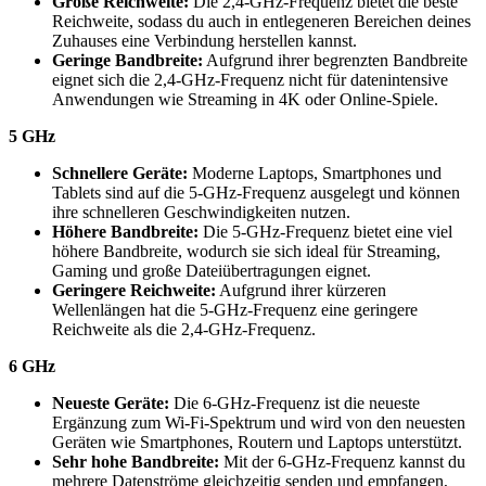
Große Reichweite:
Die 2,4-GHz-Frequenz bietet die beste
Reichweite, sodass du auch in entlegeneren Bereichen deines
Zuhauses eine Verbindung herstellen kannst.
Geringe Bandbreite:
Aufgrund ihrer begrenzten Bandbreite
eignet sich die 2,4-GHz-Frequenz nicht für datenintensive
Anwendungen wie Streaming in 4K oder Online-Spiele.
5 GHz
Schnellere Geräte:
Moderne Laptops, Smartphones und
Tablets sind auf die 5-GHz-Frequenz ausgelegt und können
ihre schnelleren Geschwindigkeiten nutzen.
Höhere Bandbreite:
Die 5-GHz-Frequenz bietet eine viel
höhere Bandbreite, wodurch sie sich ideal für Streaming,
Gaming und große Dateiübertragungen eignet.
Geringere Reichweite:
Aufgrund ihrer kürzeren
Wellenlängen hat die 5-GHz-Frequenz eine geringere
Reichweite als die 2,4-GHz-Frequenz.
6 GHz
Neueste Geräte:
Die 6-GHz-Frequenz ist die neueste
Ergänzung zum Wi-Fi-Spektrum und wird von den neuesten
Geräten wie Smartphones, Routern und Laptops unterstützt.
Sehr hohe Bandbreite:
Mit der 6-GHz-Frequenz kannst du
mehrere Datenströme gleichzeitig senden und empfangen,