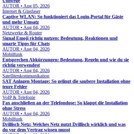
Umwege
AUTOR • Aug 05, 2026
Internet & Glasfaser
Captive WLAN: So funktioniert das Login-Portal für Gäste
und mehr Umsatz
AUTOR • Aug 04, 2026
Netzwerke & Router
Signal Emoji richtig nutzen: Bedeutung, Reaktionen und
smarte Tipps für Chats
AUTOR • Aug 04, 2026
Mobilfunk
Entsprechen Abkürzungen: Bedeutung, Regeln und wie du sie
richtig verwendest
AUTOR • Aug 04, 2026
Satellitenkommunikation
SAT Anlagen Montage: So gelingt die saubere Installation ohne
teure Fehler
AUTOR • Aug 04, 2026
VoIP & Telefonie
Fax anschließen an der Telefondose: So klappt die Installation
ohne Stress
AUTOR • Aug 04, 2026
Mobilfunk
Drillisch Netz: Welches Netz nutzt Drillisch wirklich und was
du vor dem Vertrag wissen musst