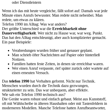
oder Dienstleistern
Wenn ich das mit heute vergleiche, fällt sofort auf: Damals war jede
Minute eines Anrufs bewusster. Man redete nicht nebenbei. Man
redete, um etwas zu klären.
Telefon 1990 im Alltag: Was war anders?
Der größte Unterschied war die
Erreichbarkeit ohne
Dauerverfügbarkeit
. Wer nicht zu Hause war, war weg. Punkt.
Das hat den Alltag entschleunigt, aber auch komplizierter gemacht.
Ein paar Beispiele:
Verabredungen wurden früher und genauer geplant.
Man schrieb öfter Nachrichten auf Papier oder hinterließ
Notizen.
Familien hatten feste Zeiten, in denen sie erreichbar waren.
Wer einen Anruf verpasste, rief später zurück oder wartete auf
einen erneuten Versuch.
Das
telefon 1990
hat Verhalten geformt. Nicht nur Technik.
Menschen wurden durch die Technik dazu gezwungen,
strukturierter zu sein. Das war unbequem, aber effektiv.
Wie sah ein Telefon 1990 technisch aus?
Die Geräte waren robust und einfach gebaut. Meist aus Kunststoff,
oft mit Wählscheibe in älteren Haushalten oder mit Tastenfeldern in
moderneren Modellen. Manche Telefone hatten Anrufbeantworter,