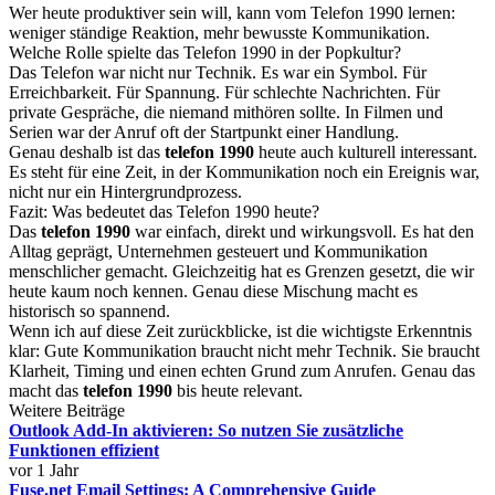
Wer heute produktiver sein will, kann vom Telefon 1990 lernen:
weniger ständige Reaktion, mehr bewusste Kommunikation.
Welche Rolle spielte das Telefon 1990 in der Popkultur?
Das Telefon war nicht nur Technik. Es war ein Symbol. Für
Erreichbarkeit. Für Spannung. Für schlechte Nachrichten. Für
private Gespräche, die niemand mithören sollte. In Filmen und
Serien war der Anruf oft der Startpunkt einer Handlung.
Genau deshalb ist das
telefon 1990
heute auch kulturell interessant.
Es steht für eine Zeit, in der Kommunikation noch ein Ereignis war,
nicht nur ein Hintergrundprozess.
Fazit: Was bedeutet das Telefon 1990 heute?
Das
telefon 1990
war einfach, direkt und wirkungsvoll. Es hat den
Alltag geprägt, Unternehmen gesteuert und Kommunikation
menschlicher gemacht. Gleichzeitig hat es Grenzen gesetzt, die wir
heute kaum noch kennen. Genau diese Mischung macht es
historisch so spannend.
Wenn ich auf diese Zeit zurückblicke, ist die wichtigste Erkenntnis
klar: Gute Kommunikation braucht nicht mehr Technik. Sie braucht
Klarheit, Timing und einen echten Grund zum Anrufen. Genau das
macht das
telefon 1990
bis heute relevant.
Weitere Beiträge
Outlook Add-In aktivieren: So nutzen Sie zusätzliche
Funktionen effizient
vor 1 Jahr
Fuse.net Email Settings: A Comprehensive Guide