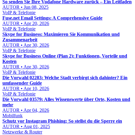
So senden Sie Ihre Vodafone Hardware zurück – Ein Leitfaden
AUTOR • Jun 08, 2025
VoIP & Telefonie
Fuse.net Email Settings: A Comprehensive Guide
AUTOR • Apr 20, 2026
VoIP & Telefonie
Skype for Business: Maximieren Sie Kommunikation und
Zusammenarbeit
AUTOR • Apr 30, 2026
VoIP & Telefonie
Skype for Business Online (Plan 2): Funktionen, Vorteile und
Kosten
AUTOR • Apr 30, 2026
VoIP & Telefonie
Die Vorwahl 02283: Welche Stadt verbirgt sich dahinter? Ein
umfassender Guide
AUTOR • Apr 10, 2026
VoIP & Telefonie
Die Vorwahl 03579: Alles Wissenswerte über Orte, Kosten und
mehr
AUTOR • Apr 04, 2026
Mobilfunk
Schutz vor Instagram Phishing: So stellst du die Sperre ein
AUTOR • Aug 01, 2025
Netzwerke & Router