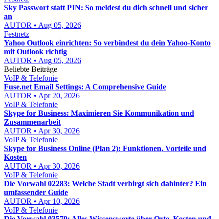
Sky Passwort statt PIN: So meldest du dich schnell und sicher
an
AUTOR • Aug 05, 2026
Festnetz
Yahoo Outlook einrichten: So verbindest du dein Yahoo-Konto
mit Outlook richtig
AUTOR • Aug 05, 2026
Beliebte Beiträge
VoIP & Telefonie
Fuse.net Email Settings: A Comprehensive Guide
AUTOR • Apr 20, 2026
VoIP & Telefonie
Skype for Business: Maximieren Sie Kommunikation und
Zusammenarbeit
AUTOR • Apr 30, 2026
VoIP & Telefonie
Skype for Business Online (Plan 2): Funktionen, Vorteile und
Kosten
AUTOR • Apr 30, 2026
VoIP & Telefonie
Die Vorwahl 02283: Welche Stadt verbirgt sich dahinter? Ein
umfassender Guide
AUTOR • Apr 10, 2026
VoIP & Telefonie
Die Vorwahl 03579: Alles Wissenswerte über Orte, Kosten und