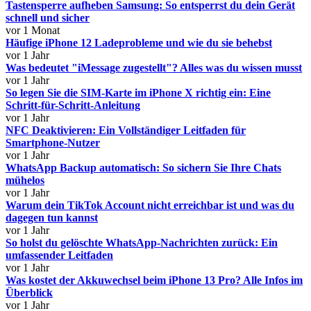
Tastensperre aufheben Samsung: So entsperrst du dein Gerät
schnell und sicher
vor 1 Monat
Häufige iPhone 12 Ladeprobleme und wie du sie behebst
vor 1 Jahr
Was bedeutet "iMessage zugestellt"? Alles was du wissen musst
vor 1 Jahr
So legen Sie die SIM-Karte im iPhone X richtig ein: Eine
Schritt-für-Schritt-Anleitung
vor 1 Jahr
NFC Deaktivieren: Ein Vollständiger Leitfaden für
Smartphone-Nutzer
vor 1 Jahr
WhatsApp Backup automatisch: So sichern Sie Ihre Chats
mühelos
vor 1 Jahr
Warum dein TikTok Account nicht erreichbar ist und was du
dagegen tun kannst
vor 1 Jahr
So holst du gelöschte WhatsApp-Nachrichten zurück: Ein
umfassender Leitfaden
vor 1 Jahr
Was kostet der Akkuwechsel beim iPhone 13 Pro? Alle Infos im
Überblick
vor 1 Jahr