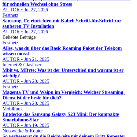
für schnellen Wechsel ohne Stress
AUTOR • Jul 27, 2026
Festnetz
Samsung TV einrichten mit Kabel: Schritt-für-Schritt zur
sauberen TV-Installation
AUTOR • Jul 27, 2026
Beliebte Beiträge
Festnetz
Alles, was du über das Basic Roaming Paket der Telekom
wissen musst
AUTOR • Jun 21, 2025
Internet & Glasfaser
Mbit vs. MByte: Was ist der Unterschied und warum ist er
wichtig?
AUTOR • Jun 20, 2025
Festnetz
Magenta TV und Waipu im Vergleich: Welcher Streaming-
Dienst ist der beste für dich?
AUTOR • Jun 20, 2025
Mobilfunk
Entdecke das Samsung Galaxy S23 Mini: Der kompakte
Smartphone-Star
AUTOR • Jun 19, 2025
Netzwerke & Router
So verbesserst du die Reichweite mit deinem Fritz Repeater