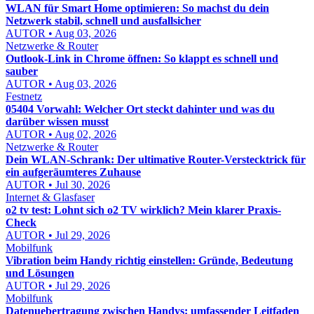
WLAN für Smart Home optimieren: So machst du dein
Netzwerk stabil, schnell und ausfallsicher
AUTOR • Aug 03, 2026
Netzwerke & Router
Outlook-Link in Chrome öffnen: So klappt es schnell und
sauber
AUTOR • Aug 03, 2026
Festnetz
05404 Vorwahl: Welcher Ort steckt dahinter und was du
darüber wissen musst
AUTOR • Aug 02, 2026
Netzwerke & Router
Dein WLAN-Schrank: Der ultimative Router-Verstecktrick für
ein aufgeräumteres Zuhause
AUTOR • Jul 30, 2026
Internet & Glasfaser
o2 tv test: Lohnt sich o2 TV wirklich? Mein klarer Praxis-
Check
AUTOR • Jul 29, 2026
Mobilfunk
Vibration beim Handy richtig einstellen: Gründe, Bedeutung
und Lösungen
AUTOR • Jul 29, 2026
Mobilfunk
Datenuebertragung zwischen Handys: umfassender Leitfaden