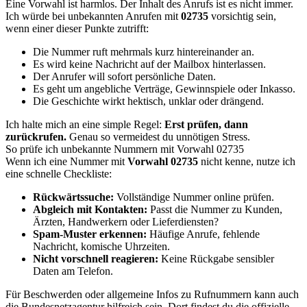
Eine Vorwahl ist harmlos. Der Inhalt des Anrufs ist es nicht immer.
Ich würde bei unbekannten Anrufen mit
02735
vorsichtig sein,
wenn einer dieser Punkte zutrifft:
Die Nummer ruft mehrmals kurz hintereinander an.
Es wird keine Nachricht auf der Mailbox hinterlassen.
Der Anrufer will sofort persönliche Daten.
Es geht um angebliche Verträge, Gewinnspiele oder Inkasso.
Die Geschichte wirkt hektisch, unklar oder drängend.
Ich halte mich an eine simple Regel:
Erst prüfen, dann
zurückrufen.
Genau so vermeidest du unnötigen Stress.
So prüfe ich unbekannte Nummern mit Vorwahl 02735
Wenn ich eine Nummer mit
Vorwahl 02735
nicht kenne, nutze ich
eine schnelle Checkliste:
Rückwärtssuche:
Vollständige Nummer online prüfen.
Abgleich mit Kontakten:
Passt die Nummer zu Kunden,
Ärzten, Handwerkern oder Lieferdiensten?
Spam-Muster erkennen:
Häufige Anrufe, fehlende
Nachricht, komische Uhrzeiten.
Nicht vorschnell reagieren:
Keine Rückgabe sensibler
Daten am Telefon.
Für Beschwerden oder allgemeine Infos zu Rufnummern kann auch
die Bundesnetzagentur
hilfreich sein. Dort findest du die offizielle