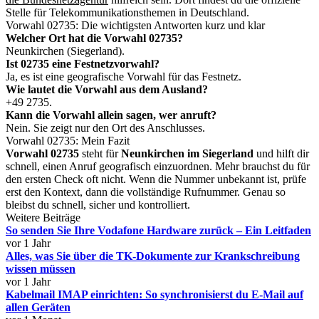
Stelle für Telekommunikationsthemen in Deutschland.
Vorwahl 02735: Die wichtigsten Antworten kurz und klar
Welcher Ort hat die Vorwahl 02735?
Neunkirchen (Siegerland).
Ist 02735 eine Festnetzvorwahl?
Ja, es ist eine geografische Vorwahl für das Festnetz.
Wie lautet die Vorwahl aus dem Ausland?
+49 2735.
Kann die Vorwahl allein sagen, wer anruft?
Nein. Sie zeigt nur den Ort des Anschlusses.
Vorwahl 02735: Mein Fazit
Vorwahl 02735
steht für
Neunkirchen im Siegerland
und hilft dir
schnell, einen Anruf geografisch einzuordnen. Mehr brauchst du für
den ersten Check oft nicht. Wenn die Nummer unbekannt ist, prüfe
erst den Kontext, dann die vollständige Rufnummer. Genau so
bleibst du schnell, sicher und kontrolliert.
Weitere Beiträge
So senden Sie Ihre Vodafone Hardware zurück – Ein Leitfaden
vor 1 Jahr
Alles, was Sie über die TK-Dokumente zur Krankschreibung
wissen müssen
vor 1 Jahr
Kabelmail IMAP einrichten: So synchronisierst du E-Mail auf
allen Geräten