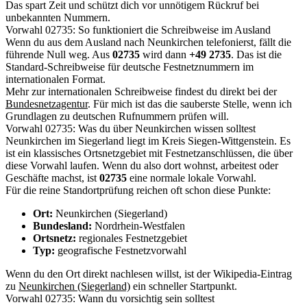
Das spart Zeit und schützt dich vor unnötigem Rückruf bei
unbekannten Nummern.
Vorwahl 02735: So funktioniert die Schreibweise im Ausland
Wenn du aus dem Ausland nach Neunkirchen telefonierst, fällt die
führende Null weg. Aus
02735
wird dann
+49 2735
. Das ist die
Standard-Schreibweise für deutsche Festnetznummern im
internationalen Format.
Mehr zur internationalen Schreibweise findest du direkt bei der
Bundesnetzagentur
. Für mich ist das die sauberste Stelle, wenn ich
Grundlagen zu deutschen Rufnummern prüfen will.
Vorwahl 02735: Was du über Neunkirchen wissen solltest
Neunkirchen im Siegerland liegt im Kreis Siegen-Wittgenstein. Es
ist ein klassisches Ortsnetzgebiet mit Festnetzanschlüssen, die über
diese Vorwahl laufen. Wenn du also dort wohnst, arbeitest oder
Geschäfte machst, ist
02735
eine normale lokale Vorwahl.
Für die reine Standortprüfung reichen oft schon diese Punkte:
Ort:
Neunkirchen (Siegerland)
Bundesland:
Nordrhein-Westfalen
Ortsnetz:
regionales Festnetzgebiet
Typ:
geografische Festnetzvorwahl
Wenn du den Ort direkt nachlesen willst, ist der Wikipedia-Eintrag
zu
Neunkirchen (Siegerland)
ein schneller Startpunkt.
Vorwahl 02735: Wann du vorsichtig sein solltest