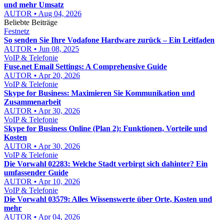
und mehr Umsatz
AUTOR • Aug 04, 2026
Beliebte Beiträge
Festnetz
So senden Sie Ihre Vodafone Hardware zurück – Ein Leitfaden
AUTOR • Jun 08, 2025
VoIP & Telefonie
Fuse.net Email Settings: A Comprehensive Guide
AUTOR • Apr 20, 2026
VoIP & Telefonie
Skype for Business: Maximieren Sie Kommunikation und
Zusammenarbeit
AUTOR • Apr 30, 2026
VoIP & Telefonie
Skype for Business Online (Plan 2): Funktionen, Vorteile und
Kosten
AUTOR • Apr 30, 2026
VoIP & Telefonie
Die Vorwahl 02283: Welche Stadt verbirgt sich dahinter? Ein
umfassender Guide
AUTOR • Apr 10, 2026
VoIP & Telefonie
Die Vorwahl 03579: Alles Wissenswerte über Orte, Kosten und
mehr
AUTOR • Apr 04, 2026